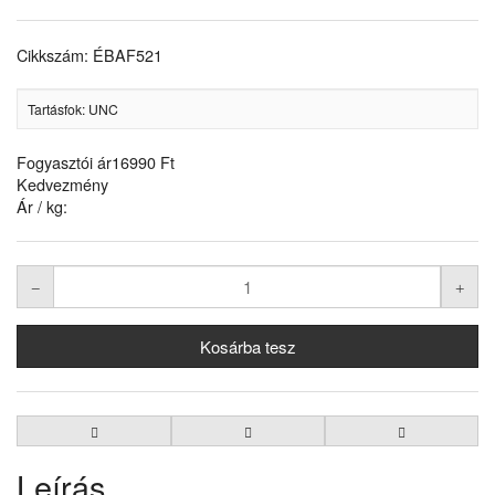
Cikkszám: ÉBAF521
Tartásfok: UNC
Fogyasztói ár
16990 Ft
Kedvezmény
Ár / kg:
Leírás