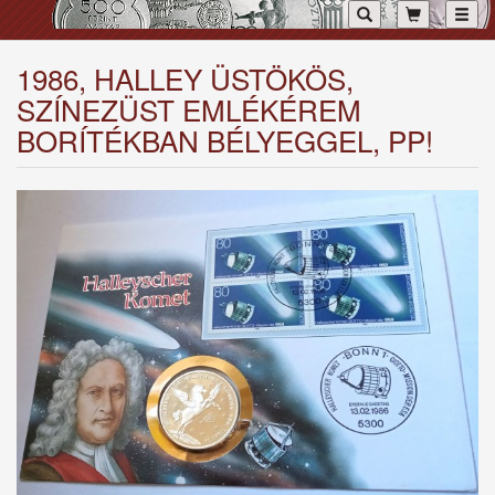
Toggl
1986, HALLEY ÜSTÖKÖS,
SZÍNEZÜST EMLÉKÉREM
BORÍTÉKBAN BÉLYEGGEL, PP!