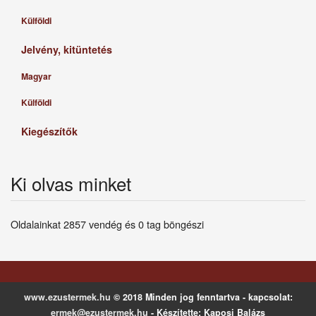
Külföldi
Jelvény, kitüntetés
Magyar
Külföldi
Kiegészítők
Ki olvas minket
Oldalainkat 2857 vendég és 0 tag böngészi
www.ezustermek.hu
© 2018 Minden jog fenntartva - kapcsolat:
ermek@ezustermek.hu
- Készítette: Kaposi Balázs