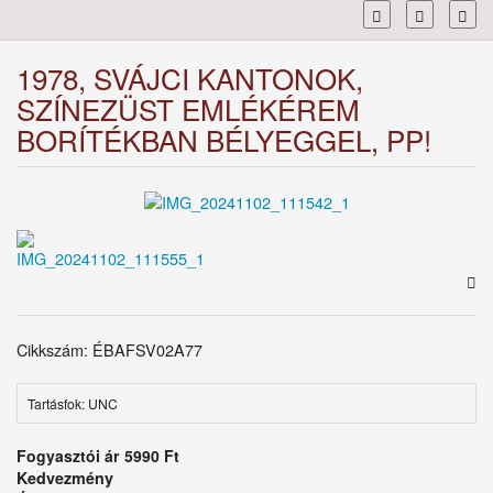
Toggl
1978, SVÁJCI KANTONOK,
SZÍNEZÜST EMLÉKÉREM
BORÍTÉKBAN BÉLYEGGEL, PP!
Cikkszám: ÉBAFSV02A77
Tartásfok: UNC
Fogyasztói ár
5990 Ft
Kedvezmény