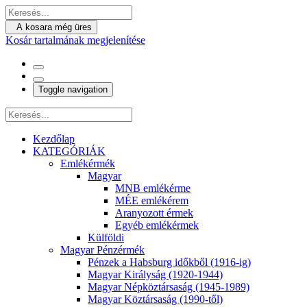
A kosara még üres
Kosár tartalmának megjelenítése
Toggle navigation
Kezdőlap
KATEGÓRIÁK
Emlékérmék
Magyar
MNB emlékérme
MÉE emlékérem
Aranyozott érmek
Egyéb emlékérmek
Külföldi
Magyar Pénzérmék
Pénzek a Habsburg időkből (1916-ig)
Magyar Királyság (1920-1944)
Magyar Népköztársaság (1945-1989)
Magyar Köztársaság (1990-től)