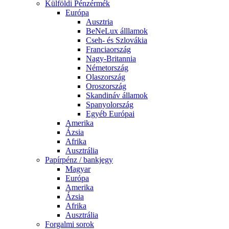
Külföldi Pénzérmék
Európa
Ausztria
BeNeLux álllamok
Cseh- és Szlovákia
Franciaország
Nagy-Britannia
Németország
Olaszország
Oroszország
Skandináv államok
Spanyolország
Egyéb Európai
Amerika
Ázsia
Afrika
Ausztrália
Papírpénz / bankjegy
Magyar
Európa
Amerika
Ázsia
Afrika
Ausztrália
Forgalmi sorok