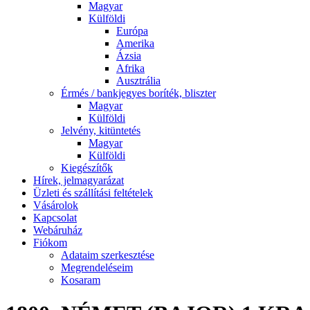
Magyar
Külföldi
Európa
Amerika
Ázsia
Afrika
Ausztrália
Érmés / bankjegyes boríték, bliszter
Magyar
Külföldi
Jelvény, kitüntetés
Magyar
Külföldi
Kiegészítők
Hírek, jelmagyarázat
Üzleti és szállítási feltételek
Vásárolok
Kapcsolat
Webáruház
Fiókom
Adataim szerkesztése
Megrendeléseim
Kosaram