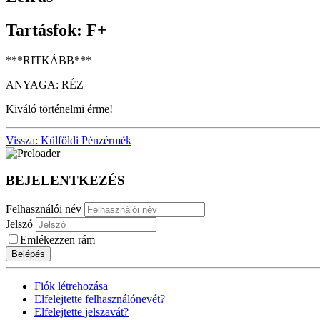
Tartásfok: F+
***RITKÁBB***
ANYAGA: RÉZ
Kiváló történelmi érme!
Vissza: Külföldi Pénzérmék
BEJELENTKEZÉS
Felhasználói név
Jelszó
Emlékezzen rám
Belépés
Fiók létrehozása
Elfelejtette felhasználónevét?
Elfelejtette jelszavát?