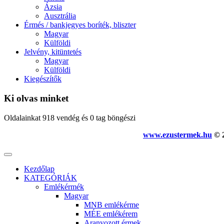
Ázsia
Ausztrália
Érmés / bankjegyes boríték, bliszter
Magyar
Külföldi
Jelvény, kitüntetés
Magyar
Külföldi
Kiegészítők
Ki olvas minket
Oldalainkat 918 vendég és 0 tag böngészi
www.ezustermek.hu
© 2
Kezdőlap
KATEGÓRIÁK
Emlékérmék
Magyar
MNB emlékérme
MÉE emlékérem
Aranyozott érmek