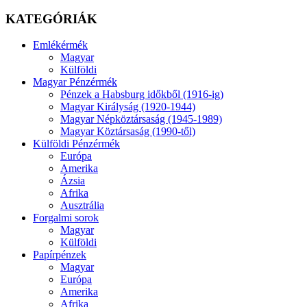
KATEGÓRIÁK
Emlékérmék
Magyar
Külföldi
Magyar Pénzérmék
Pénzek a Habsburg időkből (1916-ig)
Magyar Királyság (1920-1944)
Magyar Népköztársaság (1945-1989)
Magyar Köztársaság (1990-től)
Külföldi Pénzérmék
Európa
Amerika
Ázsia
Afrika
Ausztrália
Forgalmi sorok
Magyar
Külföldi
Papírpénzek
Magyar
Európa
Amerika
Afrika