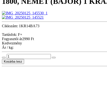
1800, NÉMET (BAJOR) 1 KR
Cikkszám: 1KR14BA73
Tartásfok: F+
Fogyasztói ár
2990 Ft
Kedvezmény
Ár / kg: