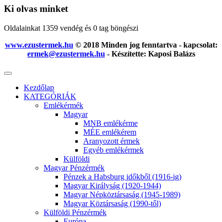
Ki olvas minket
Oldalainkat 1359 vendég és 0 tag böngészi
www.ezustermek.hu
© 2018 Minden jog fenntartva - kapcsolat:
ermek@ezustermek.hu
- Készítette: Kaposi Balázs
Kezdőlap
KATEGÓRIÁK
Emlékérmék
Magyar
MNB emlékérme
MÉE emlékérem
Aranyozott érmek
Egyéb emlékérmek
Külföldi
Magyar Pénzérmék
Pénzek a Habsburg időkből (1916-ig)
Magyar Királyság (1920-1944)
Magyar Népköztársaság (1945-1989)
Magyar Köztársaság (1990-től)
Külföldi Pénzérmék
Európa