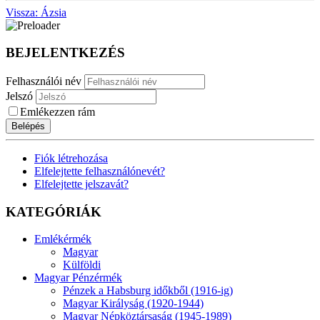
Vissza: Ázsia
BEJELENTKEZÉS
Felhasználói név
Jelszó
Emlékezzen rám
Belépés
Fiók létrehozása
Elfelejtette felhasználónevét?
Elfelejtette jelszavát?
KATEGÓRIÁK
Emlékérmék
Magyar
Külföldi
Magyar Pénzérmék
Pénzek a Habsburg időkből (1916-ig)
Magyar Királyság (1920-1944)
Magyar Népköztársaság (1945-1989)