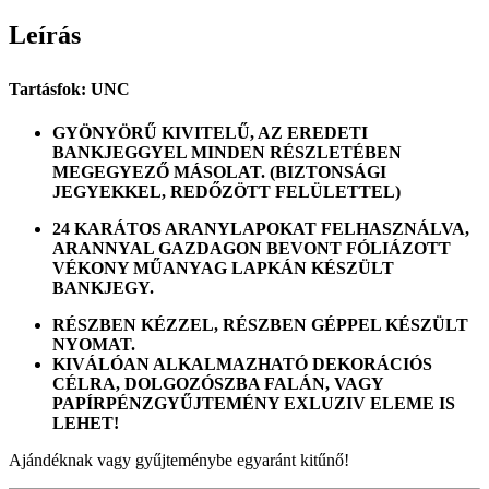
Leírás
Tartásfok: UNC
GYÖNYÖRŰ KIVITELŰ, AZ EREDETI
BANKJEGGYEL MINDEN RÉSZLETÉBEN
MEGEGYEZŐ MÁSOLAT. (BIZTONSÁGI
JEGYEKKEL, REDŐZÖTT FELÜLETTEL)
24 KARÁTOS ARANYLAPOKAT FELHASZNÁLVA,
ARANNYAL GAZDAGON BEVONT FÓLIÁZOTT
VÉKONY MŰANYAG LAPKÁN KÉSZÜLT
BANKJEGY.
RÉSZBEN KÉZZEL, RÉSZBEN GÉPPEL KÉSZÜLT
NYOMAT.
KIVÁLÓAN ALKALMAZHATÓ DEKORÁCIÓS
CÉLRA, DOLGOZÓSZBA FALÁN, VAGY
PAPÍRPÉNZGYŰJTEMÉNY EXLUZIV ELEME IS
LEHET!
Ajándéknak vagy gyűjteménybe egyaránt kitűnő!