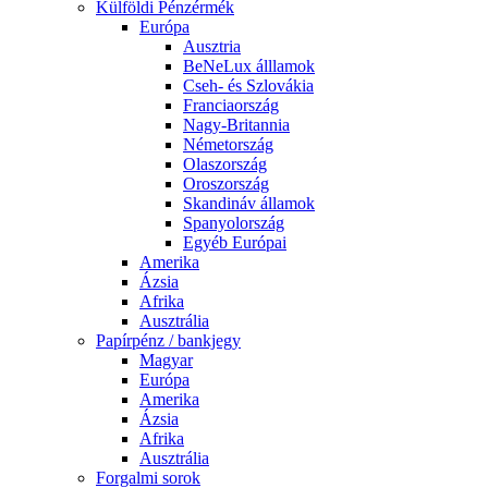
Külföldi Pénzérmék
Európa
Ausztria
BeNeLux álllamok
Cseh- és Szlovákia
Franciaország
Nagy-Britannia
Németország
Olaszország
Oroszország
Skandináv államok
Spanyolország
Egyéb Európai
Amerika
Ázsia
Afrika
Ausztrália
Papírpénz / bankjegy
Magyar
Európa
Amerika
Ázsia
Afrika
Ausztrália
Forgalmi sorok