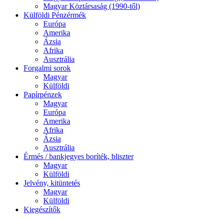
Magyar Köztársaság (1990-től)
Külföldi Pénzérmék
Európa
Amerika
Ázsia
Afrika
Ausztrália
Forgalmi sorok
Magyar
Külföldi
Papírpénzek
Magyar
Európa
Amerika
Afrika
Ázsia
Ausztrália
Érmés / bankjegyes boríték, bliszter
Magyar
Külföldi
Jelvény, kitüntetés
Magyar
Külföldi
Kiegészítők