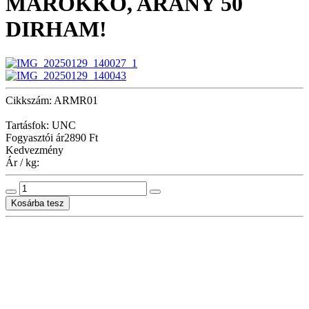
MAROKKÓ, ARANY 50
DIRHAM!
Cikkszám: ARMR01
Tartásfok: UNC
Fogyasztói ár
2890 Ft
Kedvezmény
Ár / kg: