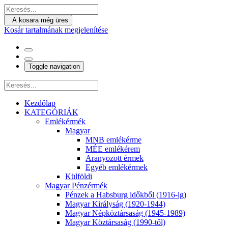
A kosara még üres
Kosár tartalmának megjelenítése
Toggle navigation
Kezdőlap
KATEGÓRIÁK
Emlékérmék
Magyar
MNB emlékérme
MÉE emlékérem
Aranyozott érmek
Egyéb emlékérmek
Külföldi
Magyar Pénzérmék
Pénzek a Habsburg időkből (1916-ig)
Magyar Királyság (1920-1944)
Magyar Népköztársaság (1945-1989)
Magyar Köztársaság (1990-től)