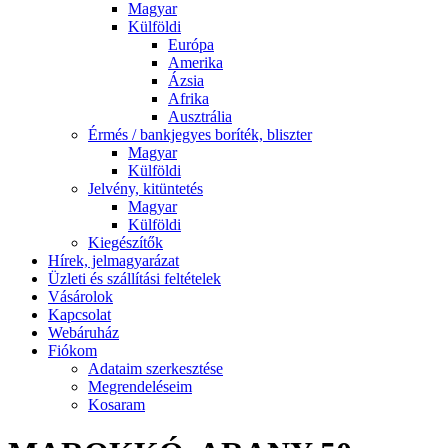
Magyar
Külföldi
Európa
Amerika
Ázsia
Afrika
Ausztrália
Érmés / bankjegyes boríték, bliszter
Magyar
Külföldi
Jelvény, kitüntetés
Magyar
Külföldi
Kiegészítők
Hírek, jelmagyarázat
Üzleti és szállítási feltételek
Vásárolok
Kapcsolat
Webáruház
Fiókom
Adataim szerkesztése
Megrendeléseim
Kosaram