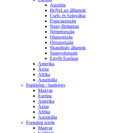
Ausztria
BeNeLux álllamok
Cseh- és Szlovákia
Franciaország
Nagy-Britannia
Németország
Olaszország
Oroszország
Skandináv államok
Spanyolország
Egyéb Európai
Amerika
Ázsia
Afrika
Ausztrália
Papírpénz / bankjegy
Magyar
Európa
Amerika
Ázsia
Afrika
Ausztrália
Forgalmi sorok
Magyar