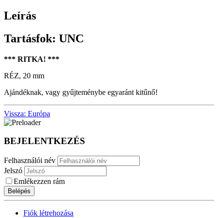
Leírás
Tartásfok: UNC
*** RITKA! ***
RÉZ, 20 mm
Ajándéknak, vagy gyűjteménybe egyaránt kitűnő!
Vissza: Európa
BEJELENTKEZÉS
Felhasználói név
Jelszó
Emlékezzen rám
Belépés
Fiók létrehozása