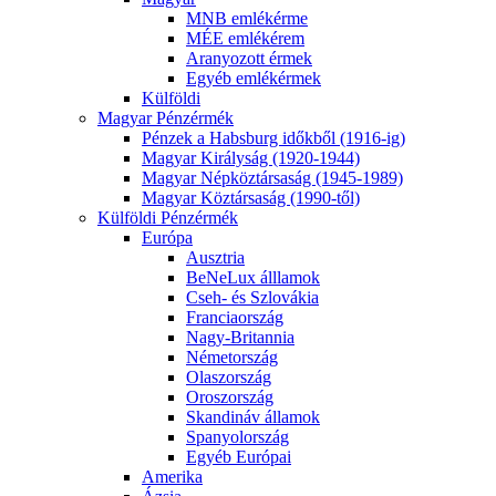
MNB emlékérme
MÉE emlékérem
Aranyozott érmek
Egyéb emlékérmek
Külföldi
Magyar Pénzérmék
Pénzek a Habsburg időkből (1916-ig)
Magyar Királyság (1920-1944)
Magyar Népköztársaság (1945-1989)
Magyar Köztársaság (1990-től)
Külföldi Pénzérmék
Európa
Ausztria
BeNeLux álllamok
Cseh- és Szlovákia
Franciaország
Nagy-Britannia
Németország
Olaszország
Oroszország
Skandináv államok
Spanyolország
Egyéb Európai
Amerika