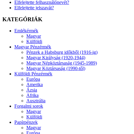
Elfelejtette felhasználónevét?
Elfelejtette jelszavát?
KATEGÓRIÁK
Emlékérmék
Magyar
Külföldi
Magyar Pénzérmék
Pénzek a Habsburg időkből (1916-ig)
Magyar Királyság (1920-1944)
Magyar Népköztársaság (1945-1989)
Magyar Köztársaság (1990-től)
Külföldi Pénzérmék
Európa
Amerika
Ázsia
Afrika
Ausztrália
Forgalmi sorok
Magyar
Külföldi
Papírpénzek
Magyar
Európa