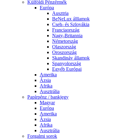
Külföldi Pénzérmék
Európa
Ausztria
BeNeLux álllamok
Cseh- és Szlovákia
Franciaország
Nagy-Britannia
Németország
Olaszország
Oroszország
Skandináv államok
Spanyolország
Egyéb Európai
Amerika
Ázsia
Afrika
Ausztrália
Papírpénz / bankjegy
Magyar
Európa
Amerika
Ázsia
Afrika
Ausztrália
Forgalmi sorok