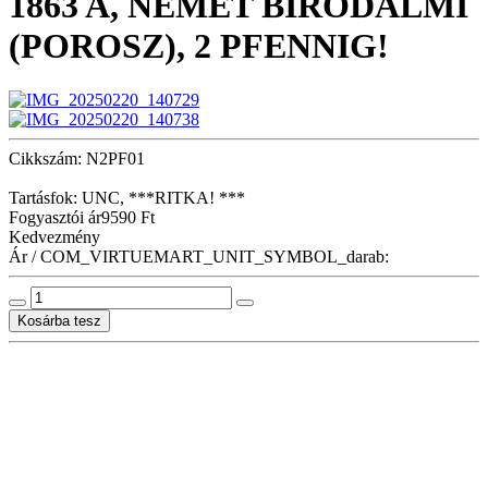
1863 A, NÉMET BIRODALMI
(POROSZ), 2 PFENNIG!
Cikkszám: N2PF01
Tartásfok: UNC, ***RITKA! ***
Fogyasztói ár
9590 Ft
Kedvezmény
Ár / COM_VIRTUEMART_UNIT_SYMBOL_darab: