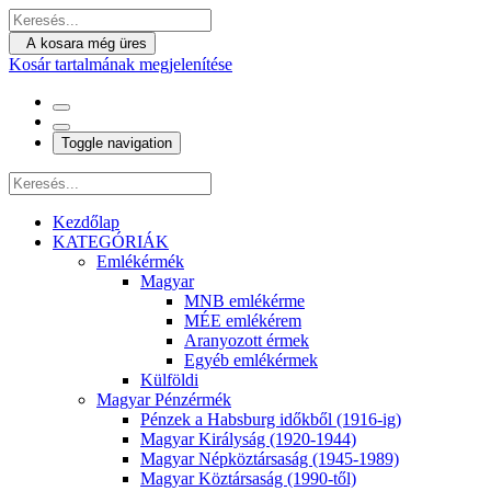
A kosara még üres
Kosár tartalmának megjelenítése
Toggle navigation
Kezdőlap
KATEGÓRIÁK
Emlékérmék
Magyar
MNB emlékérme
MÉE emlékérem
Aranyozott érmek
Egyéb emlékérmek
Külföldi
Magyar Pénzérmék
Pénzek a Habsburg időkből (1916-ig)
Magyar Királyság (1920-1944)
Magyar Népköztársaság (1945-1989)
Magyar Köztársaság (1990-től)