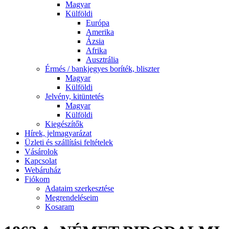
Magyar
Külföldi
Európa
Amerika
Ázsia
Afrika
Ausztrália
Érmés / bankjegyes boríték, bliszter
Magyar
Külföldi
Jelvény, kitüntetés
Magyar
Külföldi
Kiegészítők
Hírek, jelmagyarázat
Üzleti és szállítási feltételek
Vásárolok
Kapcsolat
Webáruház
Fiókom
Adataim szerkesztése
Megrendeléseim
Kosaram