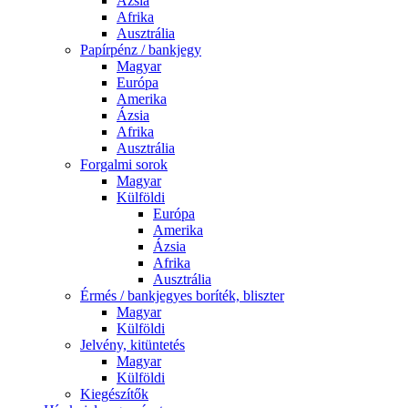
Ázsia
Afrika
Ausztrália
Papírpénz / bankjegy
Magyar
Európa
Amerika
Ázsia
Afrika
Ausztrália
Forgalmi sorok
Magyar
Külföldi
Európa
Amerika
Ázsia
Afrika
Ausztrália
Érmés / bankjegyes boríték, bliszter
Magyar
Külföldi
Jelvény, kitüntetés
Magyar
Külföldi
Kiegészítők