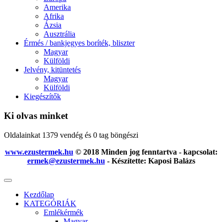
Amerika
Afrika
Ázsia
Ausztrália
Érmés / bankjegyes boríték, bliszter
Magyar
Külföldi
Jelvény, kitüntetés
Magyar
Külföldi
Kiegészítők
Ki olvas minket
Oldalainkat 1379 vendég és 0 tag böngészi
www.ezustermek.hu
© 2018 Minden jog fenntartva - kapcsolat:
ermek@ezustermek.hu
- Készítette: Kaposi Balázs
Kezdőlap
KATEGÓRIÁK
Emlékérmék
Magyar