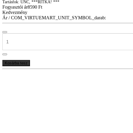
Tartásfok: UNC, ***RITKA! ***
Fogyasztói ár
8590 Ft
Kedvezmény
Ár / COM_VIRTUEMART_UNIT_SYMBOL_darab: