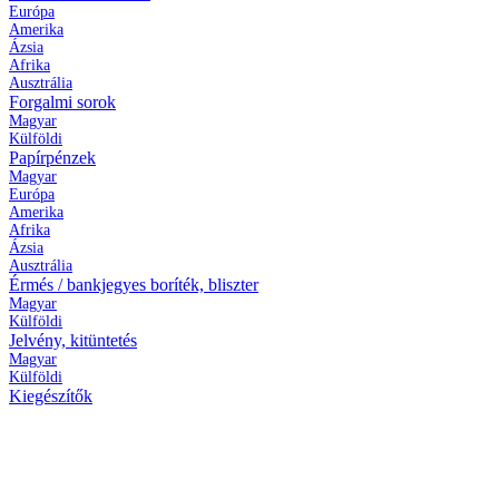
Európa
Amerika
Ázsia
Afrika
Ausztrália
Forgalmi sorok
Magyar
Külföldi
Papírpénzek
Magyar
Európa
Amerika
Afrika
Ázsia
Ausztrália
Érmés / bankjegyes boríték, bliszter
Magyar
Külföldi
Jelvény, kitüntetés
Magyar
Külföldi
Kiegészítők