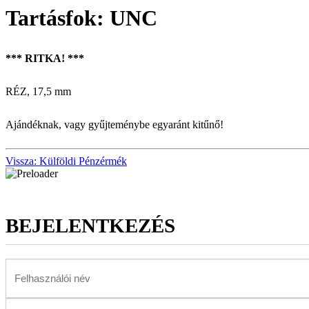
Tartásfok: UNC
*** RITKA! ***
RÉZ, 17,5 mm
Ajándéknak, vagy gyűjteménybe egyaránt kitűnő!
Vissza: Külföldi Pénzérmék
BEJELENTKEZÉS