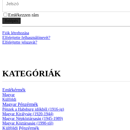
Emlékezzen rám
Belépés
Fiók létrehozása
Elfelejtette felhasználónevét?
Elfelejtette jelszavát?
KATEGÓRIÁK
Emlékérmék
Magyar
Külföldi
Magyar Pénzérmék
Pénzek a Habsburg időkből (1916-ig)
Magyar Királyság (1920-1944)
Magyar Népköztársaság (1945-1989)
Magyar Köztársaság (1990-től)
Külföldi Pénzérmék