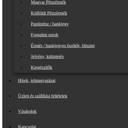
Magyar Pénzérmék
Külföldi Pénzérmék
Papírpénz / bankjegy
Forgalmi sorok
Érmés / bankjegyes boríték, bliszter
Jelvény, kitüntetés
Kiegészítők
Hírek, jelmagyarázat
Üzleti és szállítási feltételek
Vásárolok
Kapcsolat