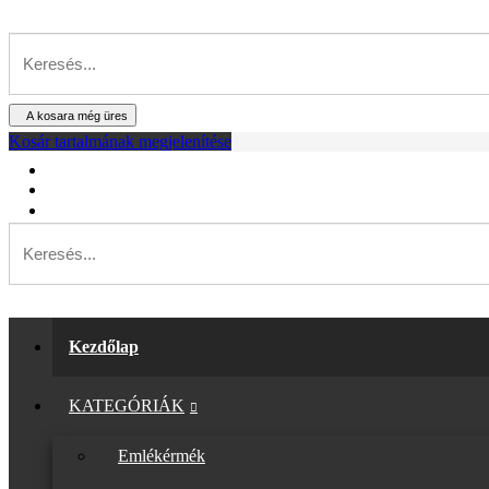
A kosara még üres
Kosár tartalmának megjelenítése
Kezdőlap
KATEGÓRIÁK
Emlékérmék