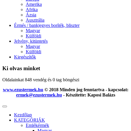
Amerika
Afrika
Ázsia
Ausztrália
Érmés / bankjegyes boríték, bliszter
Magyar
Külföldi
Jelvény, kitüntetés
Magyar
Külföldi
Kiegészítők
Ki olvas minket
Oldalainkat 848 vendég és 0 tag böngészi
www.ezustermek.hu
© 2018 Minden jog fenntartva - kapcsolat:
ermek@ezustermek.hu
- Készítette: Kaposi Balázs
Kezdőlap
KATEGÓRIÁK
Emlékérmék
Magyar