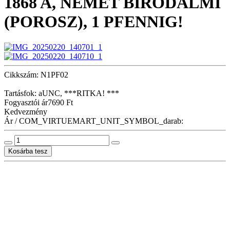
1868 A, NÉMET BIRODALMI
(POROSZ), 1 PFENNIG!
Cikkszám: N1PF02
Tartásfok: aUNC, ***RITKA! ***
Fogyasztói ár
7690 Ft
Kedvezmény
Ár / COM_VIRTUEMART_UNIT_SYMBOL_darab: