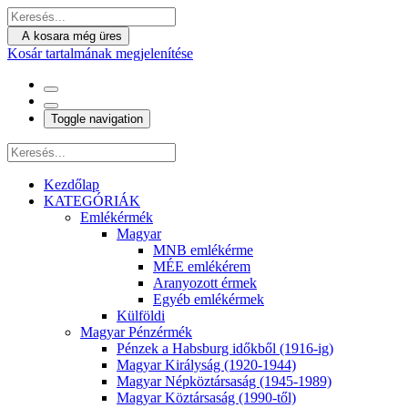
A kosara még üres
Kosár tartalmának megjelenítése
Toggle navigation
Kezdőlap
KATEGÓRIÁK
Emlékérmék
Magyar
MNB emlékérme
MÉE emlékérem
Aranyozott érmek
Egyéb emlékérmek
Külföldi
Magyar Pénzérmék
Pénzek a Habsburg időkből (1916-ig)
Magyar Királyság (1920-1944)
Magyar Népköztársaság (1945-1989)
Magyar Köztársaság (1990-től)