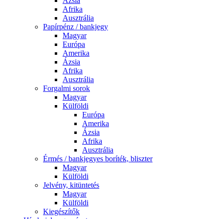
Ázsia
Afrika
Ausztrália
Papírpénz / bankjegy
Magyar
Európa
Amerika
Ázsia
Afrika
Ausztrália
Forgalmi sorok
Magyar
Külföldi
Európa
Amerika
Ázsia
Afrika
Ausztrália
Érmés / bankjegyes boríték, bliszter
Magyar
Külföldi
Jelvény, kitüntetés
Magyar
Külföldi
Kiegészítők