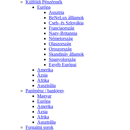
Külföldi Pénzérmék
Európa
Ausztria
BeNeLux álllamok
Cseh- és Szlovákia
Franciaország
Nagy-Britannia
Németország
Olaszország
Oroszország
Skandináv államok
Spanyolország
Egyéb Európai
Amerika
Ázsia
Afrika
Ausztrália
Papírpénz / bankjegy
Magyar
Európa
Amerika
Ázsia
Afrika
Ausztrália
Forgalmi sorok