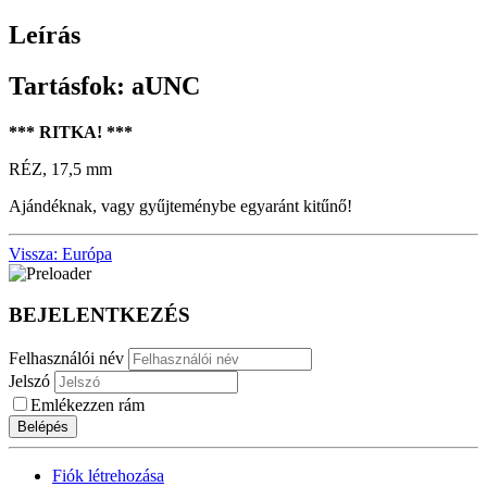
Leírás
Tartásfok: aUNC
*** RITKA! ***
RÉZ, 17,5 mm
Ajándéknak, vagy gyűjteménybe egyaránt kitűnő!
Vissza: Európa
BEJELENTKEZÉS
Felhasználói név
Jelszó
Emlékezzen rám
Belépés
Fiók létrehozása