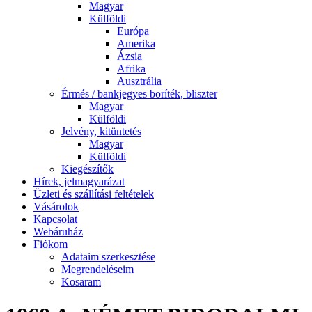
Magyar
Külföldi
Európa
Amerika
Ázsia
Afrika
Ausztrália
Érmés / bankjegyes boríték, bliszter
Magyar
Külföldi
Jelvény, kitüntetés
Magyar
Külföldi
Kiegészítők
Hírek, jelmagyarázat
Üzleti és szállítási feltételek
Vásárolok
Kapcsolat
Webáruház
Fiókom
Adataim szerkesztése
Megrendeléseim
Kosaram