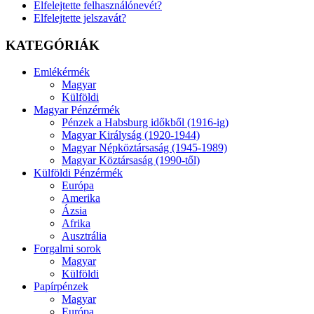
Elfelejtette felhasználónevét?
Elfelejtette jelszavát?
KATEGÓRIÁK
Emlékérmék
Magyar
Külföldi
Magyar Pénzérmék
Pénzek a Habsburg időkből (1916-ig)
Magyar Királyság (1920-1944)
Magyar Népköztársaság (1945-1989)
Magyar Köztársaság (1990-től)
Külföldi Pénzérmék
Európa
Amerika
Ázsia
Afrika
Ausztrália
Forgalmi sorok
Magyar
Külföldi
Papírpénzek
Magyar
Európa