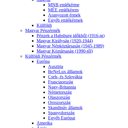
MNB emlékérme
MÉE emlékérem
Aranyozott érmek
Egyéb emlékérmek
Külföldi
Magyar Pénzérmék
Pénzek a Habsburg időkből (1916-ig)
Magyar Királyság (1920-1944)
Magyar Népköztársaság (1945-1989)
Magyar Köztársaság (1990-től)
Külföldi Pénzérmék
Európa
Ausztria
BeNeLux álllamok
Cseh- és Szlovákia
Franciaország
Nagy-Britannia
Németország
Olaszország
Oroszország
Skandináv államok
Spanyolország
Egyéb Európai
Amerika