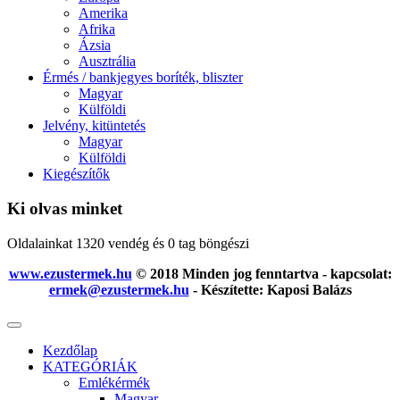
Amerika
Afrika
Ázsia
Ausztrália
Érmés / bankjegyes boríték, bliszter
Magyar
Külföldi
Jelvény, kitüntetés
Magyar
Külföldi
Kiegészítők
Ki olvas minket
Oldalainkat 1320 vendég és 0 tag böngészi
www.ezustermek.hu
© 2018 Minden jog fenntartva - kapcsolat:
ermek@ezustermek.hu
- Készítette: Kaposi Balázs
Kezdőlap
KATEGÓRIÁK
Emlékérmék
Magyar