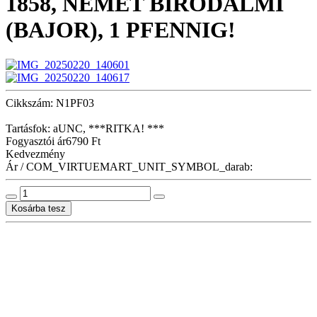
1858, NÉMET BIRODALMI
(BAJOR), 1 PFENNIG!
Cikkszám: N1PF03
Tartásfok: aUNC, ***RITKA! ***
Fogyasztói ár
6790 Ft
Kedvezmény
Ár / COM_VIRTUEMART_UNIT_SYMBOL_darab: