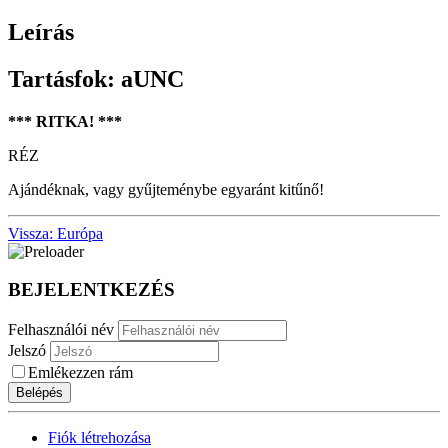
Leírás
Tartásfok: aUNC
*** RITKA! ***
RÉZ
Ajándéknak, vagy gyűjteménybe egyaránt kitűnő!
Vissza: Európa
BEJELENTKEZÉS
Felhasználói név
Jelszó
Emlékezzen rám
Belépés
Fiók létrehozása