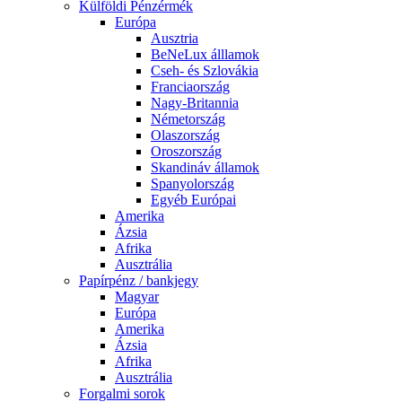
Külföldi Pénzérmék
Európa
Ausztria
BeNeLux álllamok
Cseh- és Szlovákia
Franciaország
Nagy-Britannia
Németország
Olaszország
Oroszország
Skandináv államok
Spanyolország
Egyéb Európai
Amerika
Ázsia
Afrika
Ausztrália
Papírpénz / bankjegy
Magyar
Európa
Amerika
Ázsia
Afrika
Ausztrália
Forgalmi sorok