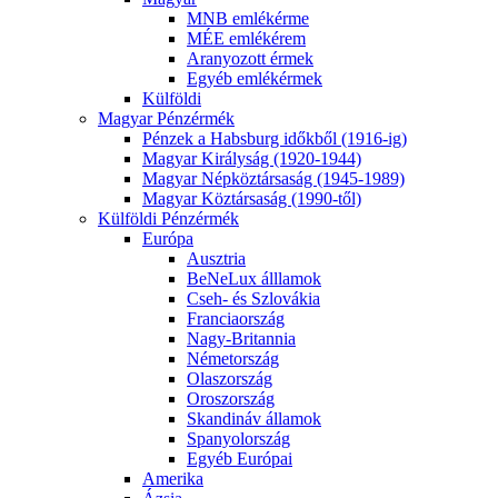
MNB emlékérme
MÉE emlékérem
Aranyozott érmek
Egyéb emlékérmek
Külföldi
Magyar Pénzérmék
Pénzek a Habsburg időkből (1916-ig)
Magyar Királyság (1920-1944)
Magyar Népköztársaság (1945-1989)
Magyar Köztársaság (1990-től)
Külföldi Pénzérmék
Európa
Ausztria
BeNeLux álllamok
Cseh- és Szlovákia
Franciaország
Nagy-Britannia
Németország
Olaszország
Oroszország
Skandináv államok
Spanyolország
Egyéb Európai
Amerika