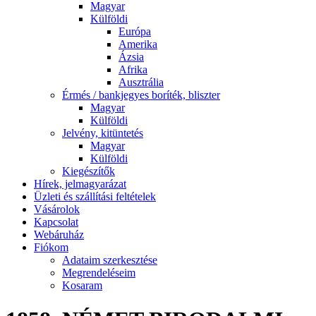
Magyar
Külföldi
Európa
Amerika
Ázsia
Afrika
Ausztrália
Érmés / bankjegyes boríték, bliszter
Magyar
Külföldi
Jelvény, kitüntetés
Magyar
Külföldi
Kiegészítők
Hírek, jelmagyarázat
Üzleti és szállítási feltételek
Vásárolok
Kapcsolat
Webáruház
Fiókom
Adataim szerkesztése
Megrendeléseim
Kosaram