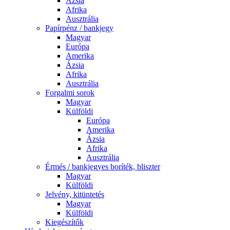
Ázsia
Afrika
Ausztrália
Papírpénz / bankjegy
Magyar
Európa
Amerika
Ázsia
Afrika
Ausztrália
Forgalmi sorok
Magyar
Külföldi
Európa
Amerika
Ázsia
Afrika
Ausztrália
Érmés / bankjegyes boríték, bliszter
Magyar
Külföldi
Jelvény, kitüntetés
Magyar
Külföldi
Kiegészítők