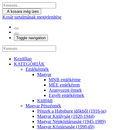
A kosara még üres
Kosár tartalmának megjelenítése
Toggle navigation
Kezdőlap
KATEGÓRIÁK
Emlékérmék
Magyar
MNB emlékérme
MÉE emlékérem
Aranyozott érmek
Egyéb emlékérmek
Külföldi
Magyar Pénzérmék
Pénzek a Habsburg időkből (1916-ig)
Magyar Királyság (1920-1944)
Magyar Népköztársaság (1945-1989)
Magyar Köztársaság (1990-től)