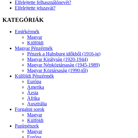
Elfelejtette felhasználónevét?
Elfelejtette jelszavát?
KATEGÓRIÁK
Emlékérmék
Magyar
Külföldi
Magyar Pénzérmék
Pénzek a Habsburg időkből (1916-ig)
Magyar Királyság (1920-1944)
Magyar Népköztársaság (1945-1989)
Magyar Köztársaság (1990-től)
Külföldi Pénzérmék
Európa
Amerika
Ázsia
Afrika
Ausztrália
Forgalmi sorok
Magyar
Külföldi
Papírpénzek
Magyar
Európa