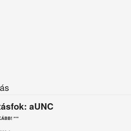
rás
tásfok: aUNC
KÁBB! ***