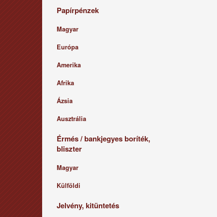
Papírpénzek
Magyar
Európa
Amerika
Afrika
Ázsia
Ausztrália
Érmés / bankjegyes boríték,
bliszter
Magyar
Külföldi
Jelvény, kitüntetés