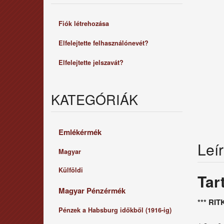
Fiók létrehozása
Elfelejtette felhasználónevét?
Elfelejtette jelszavát?
KATEGÓRIÁK
Emlékérmék
Leí
Magyar
Külföldi
Tar
Magyar Pénzérmék
*** RIT
Pénzek a Habsburg időkből (1916-ig)