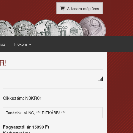
A kosara még üres
ház
Fiókom
R!
Cikkszám: N3KR01
Tartásfok: aUNC, *** RITKÁBB! ***
Fogyasztói ár
15990 Ft
Kedvezmény