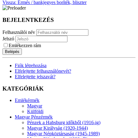
Vissza: Érmés / bankjegyes boríték, bliszter
BEJELENTKEZÉS
Felhasználói név
Jelszó
Emlékezzen rám
Belépés
Fiók létrehozása
Elfelejtette felhasználónevét?
Elfelejtette jelszavát?
KATEGÓRIÁK
Emlékérmék
Magyar
Külföldi
Magyar Pénzérmék
Pénzek a Habsburg időkből (1916-ig)
Magyar Királyság (1920-1944)
Magyar Népköztársaság (1945-1989)