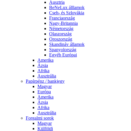
Ausztria
BeNeLux álllamok
Cseh- és Szlovákia
Franciaország
Nagy-Britannia
Németország
Olaszország
Oroszország
Skandináv államok
Spanyolország
Egyéb Európai
Amerika
Ázsia
Afrika
Ausztrália
Papírpénz / bankjegy
Magyar
Európa
Amerika
Ázsia
Afrika
Ausztrália
Forgalmi sorok
Magyar
Külföldi