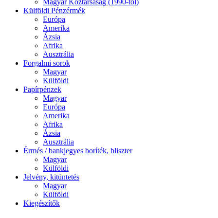
Magyar Köztársaság (1990-től)
Külföldi Pénzérmék
Európa
Amerika
Ázsia
Afrika
Ausztrália
Forgalmi sorok
Magyar
Külföldi
Papírpénzek
Magyar
Európa
Amerika
Afrika
Ázsia
Ausztrália
Érmés / bankjegyes boríték, bliszter
Magyar
Külföldi
Jelvény, kitüntetés
Magyar
Külföldi
Kiegészítők