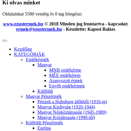
Ki olvas minket
Oldalainkat 5580 vendég és 0 tag böngészi
www.ezustermek.hu
© 2018 Minden jog fenntartva - kapcsolat:
ermek@ezustermek.hu
- Készítette: Kaposi Balázs
Kezdőlap
KATEGÓRIÁK
Emlékérmék
Magyar
MNB emlékérme
MÉE emlékérem
Aranyozott érmek
Egyéb emlékérmek
Külföldi
Magyar Pénzérmék
Pénzek a Habsburg időkből (1916-ig)
Magyar Királyság (1920-1944)
Magyar Népköztársaság (1945-1989)
Magyar Köztársaság (1990-től)
Külföldi Pénzérmék
Európa