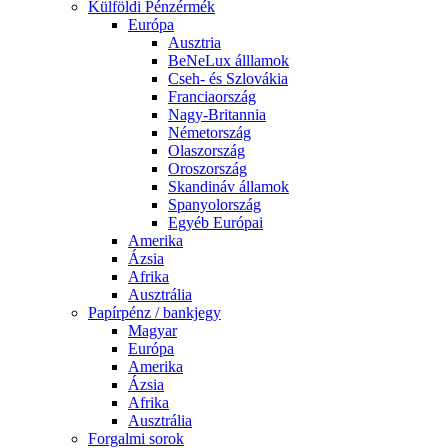
Külföldi Pénzérmék
Európa
Ausztria
BeNeLux álllamok
Cseh- és Szlovákia
Franciaország
Nagy-Britannia
Németország
Olaszország
Oroszország
Skandináv államok
Spanyolország
Egyéb Európai
Amerika
Ázsia
Afrika
Ausztrália
Papírpénz / bankjegy
Magyar
Európa
Amerika
Ázsia
Afrika
Ausztrália
Forgalmi sorok