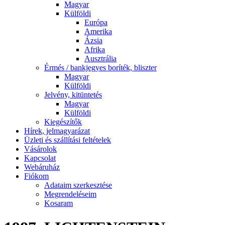
Magyar
Külföldi
Európa
Amerika
Ázsia
Afrika
Ausztrália
Érmés / bankjegyes boríték, bliszter
Magyar
Külföldi
Jelvény, kitüntetés
Magyar
Külföldi
Kiegészítők
Hírek, jelmagyarázat
Üzleti és szállítási feltételek
Vásárolok
Kapcsolat
Webáruház
Fiókom
Adataim szerkesztése
Megrendeléseim
Kosaram