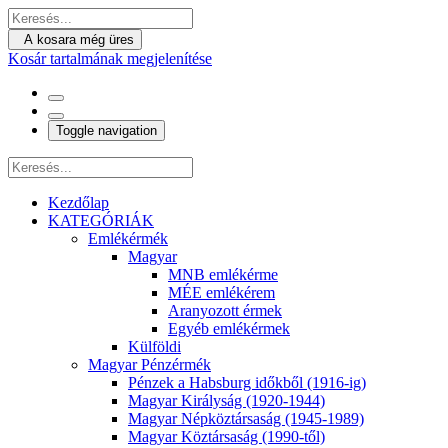
A kosara még üres
Kosár tartalmának megjelenítése
Toggle navigation
Kezdőlap
KATEGÓRIÁK
Emlékérmék
Magyar
MNB emlékérme
MÉE emlékérem
Aranyozott érmek
Egyéb emlékérmek
Külföldi
Magyar Pénzérmék
Pénzek a Habsburg időkből (1916-ig)
Magyar Királyság (1920-1944)
Magyar Népköztársaság (1945-1989)
Magyar Köztársaság (1990-től)