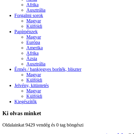
Afrika
Ausztrália
Forgalmi sorok
Magyar
Külföldi
Papírpénzek
Magyar
Európa
Amerika
Afrika
Ázsia
Ausztrália
Érmés / bankjegyes boríték, bliszter
Magyar
Külföldi
Jelvény, kitüntetés
Magyar
Külföldi
Kiegészítők
Ki olvas minket
Oldalainkat 9429 vendég és 0 tag böngészi