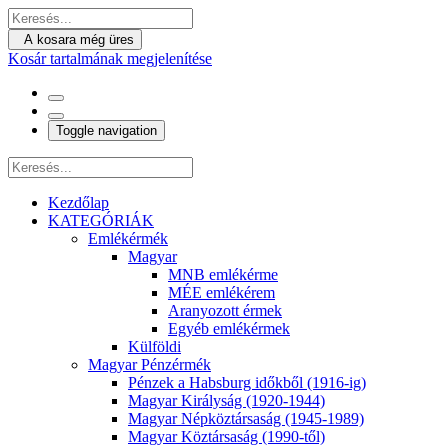
A kosara még üres
Kosár tartalmának megjelenítése
Toggle navigation
Kezdőlap
KATEGÓRIÁK
Emlékérmék
Magyar
MNB emlékérme
MÉE emlékérem
Aranyozott érmek
Egyéb emlékérmek
Külföldi
Magyar Pénzérmék
Pénzek a Habsburg időkből (1916-ig)
Magyar Királyság (1920-1944)
Magyar Népköztársaság (1945-1989)
Magyar Köztársaság (1990-től)