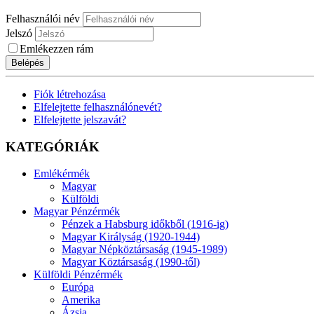
Felhasználói név
Jelszó
Emlékezzen rám
Belépés
Fiók létrehozása
Elfelejtette felhasználónevét?
Elfelejtette jelszavát?
KATEGÓRIÁK
Emlékérmék
Magyar
Külföldi
Magyar Pénzérmék
Pénzek a Habsburg időkből (1916-ig)
Magyar Királyság (1920-1944)
Magyar Népköztársaság (1945-1989)
Magyar Köztársaság (1990-től)
Külföldi Pénzérmék
Európa
Amerika
Ázsia