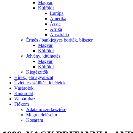
Magyar
Külföldi
Európa
Amerika
Ázsia
Afrika
Ausztrália
Érmés / bankjegyes boríték, bliszter
Magyar
Külföldi
Jelvény, kitüntetés
Magyar
Külföldi
Kiegészítők
Hírek, jelmagyarázat
Üzleti és szállítási feltételek
Vásárolok
Kapcsolat
Webáruház
Fiókom
Adataim szerkesztése
Megrendeléseim
Kosaram