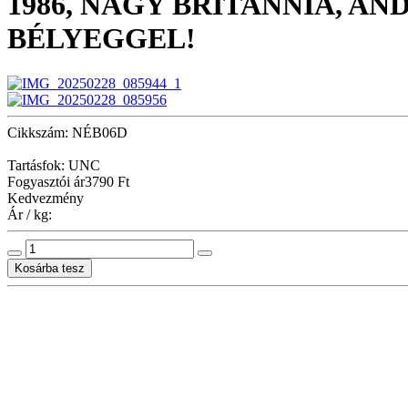
1986, NAGY BRITANNIA, A
BÉLYEGGEL!
Cikkszám: NÉB06D
Tartásfok: UNC
Fogyasztói ár
3790 Ft
Kedvezmény
Ár / kg: