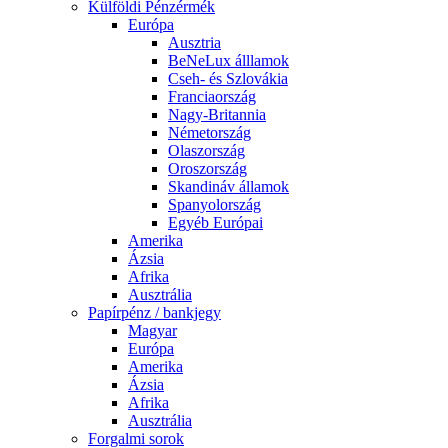
Külföldi Pénzérmék
Európa
Ausztria
BeNeLux álllamok
Cseh- és Szlovákia
Franciaország
Nagy-Britannia
Németország
Olaszország
Oroszország
Skandináv államok
Spanyolország
Egyéb Európai
Amerika
Ázsia
Afrika
Ausztrália
Papírpénz / bankjegy
Magyar
Európa
Amerika
Ázsia
Afrika
Ausztrália
Forgalmi sorok