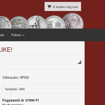
A kosara még üres
ház
Fiókom
LIKE!
Cikkszám: 5PI03
Tartásfok: UNC
Fogyasztói ár
37990 Ft
Kedvezmény