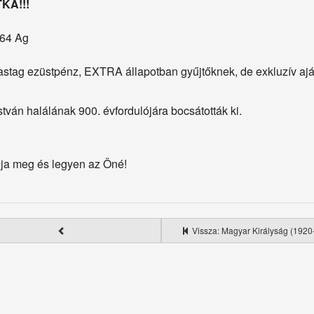
TKA!!!
.64 Ag
astag ezüstpénz, EXTRA állapotban gyűjtőknek, de exkluzív ajá
stván halálának 900. évfordulójára bocsátották ki.
ja meg és legyen az Öné!
Vissza: Magyar Királyság (1920