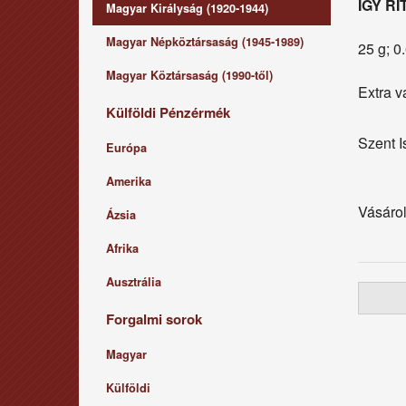
ÍGY RI
Magyar Királyság (1920-1944)
Magyar Népköztársaság (1945-1989)
25 g; 0
Magyar Köztársaság (1990-től)
Extra v
Külföldi Pénzérmék
Szent I
Európa
Amerika
Vásárol
Ázsia
Afrika
Ausztrália
Forgalmi sorok
Magyar
Külföldi