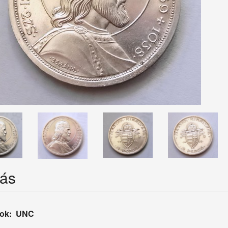
rás
fok: UNC