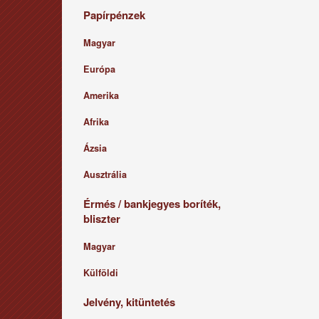
Papírpénzek
Magyar
Európa
Amerika
Afrika
Ázsia
Ausztrália
Érmés / bankjegyes boríték,
bliszter
Magyar
Külföldi
Jelvény, kitüntetés