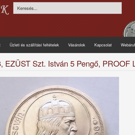
t
Üzleti és szállítási feltételek
Vásárolok
Kapcsolat
Webáru
, EZÜST Szt. István 5 Pengő, PROOF 