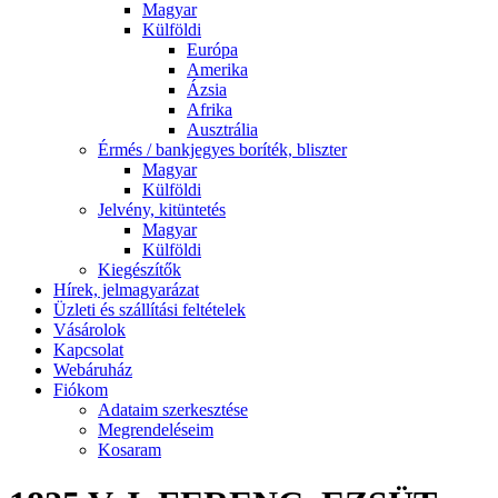
Magyar
Külföldi
Európa
Amerika
Ázsia
Afrika
Ausztrália
Érmés / bankjegyes boríték, bliszter
Magyar
Külföldi
Jelvény, kitüntetés
Magyar
Külföldi
Kiegészítők
Hírek, jelmagyarázat
Üzleti és szállítási feltételek
Vásárolok
Kapcsolat
Webáruház
Fiókom
Adataim szerkesztése
Megrendeléseim
Kosaram