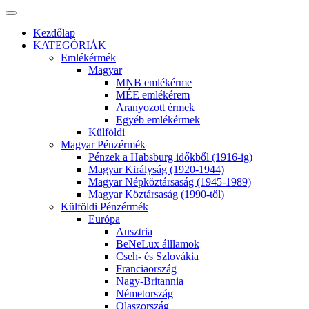
Kezdőlap
KATEGÓRIÁK
Emlékérmék
Magyar
MNB emlékérme
MÉE emlékérem
Aranyozott érmek
Egyéb emlékérmek
Külföldi
Magyar Pénzérmék
Pénzek a Habsburg időkből (1916-ig)
Magyar Királyság (1920-1944)
Magyar Népköztársaság (1945-1989)
Magyar Köztársaság (1990-től)
Külföldi Pénzérmék
Európa
Ausztria
BeNeLux álllamok
Cseh- és Szlovákia
Franciaország
Nagy-Britannia
Németország
Olaszország