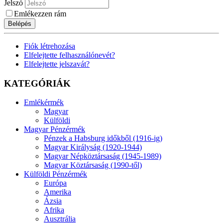
Jelszó
Emlékezzen rám
Belépés
Fiók létrehozása
Elfelejtette felhasználónevét?
Elfelejtette jelszavát?
KATEGÓRIÁK
Emlékérmék
Magyar
Külföldi
Magyar Pénzérmék
Pénzek a Habsburg időkből (1916-ig)
Magyar Királyság (1920-1944)
Magyar Népköztársaság (1945-1989)
Magyar Köztársaság (1990-től)
Külföldi Pénzérmék
Európa
Amerika
Ázsia
Afrika
Ausztrália