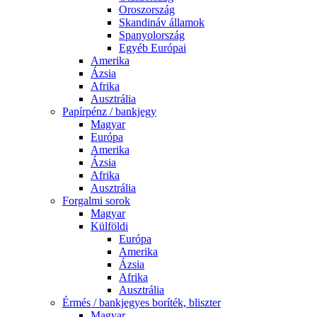
Oroszország
Skandináv államok
Spanyolország
Egyéb Európai
Amerika
Ázsia
Afrika
Ausztrália
Papírpénz / bankjegy
Magyar
Európa
Amerika
Ázsia
Afrika
Ausztrália
Forgalmi sorok
Magyar
Külföldi
Európa
Amerika
Ázsia
Afrika
Ausztrália
Érmés / bankjegyes boríték, bliszter
Magyar