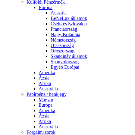
Külföldi Pénzérmék
Európa
Ausztria
BeNeLux álllamok
Cseh- és Szlovákia
Franciaország
Nagy-Britannia
Németország
Olaszország
Oroszország
Skandináv államok
Spanyolország
Egyéb Európai
Amerika
Ázsia
Afrika
Ausztrália
Papírpénz / bankjegy
Magyar
Európa
Amerika
Ázsia
Afrika
Ausztrália
Forgalmi sorok