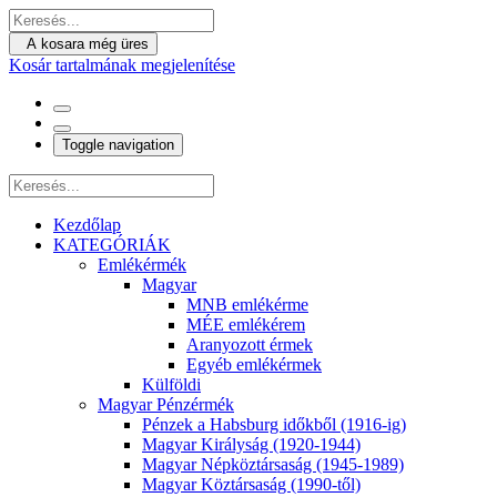
A kosara még üres
Kosár tartalmának megjelenítése
Toggle navigation
Kezdőlap
KATEGÓRIÁK
Emlékérmék
Magyar
MNB emlékérme
MÉE emlékérem
Aranyozott érmek
Egyéb emlékérmek
Külföldi
Magyar Pénzérmék
Pénzek a Habsburg időkből (1916-ig)
Magyar Királyság (1920-1944)
Magyar Népköztársaság (1945-1989)
Magyar Köztársaság (1990-től)