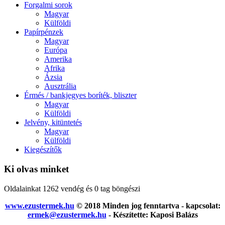
Forgalmi sorok
Magyar
Külföldi
Papírpénzek
Magyar
Európa
Amerika
Afrika
Ázsia
Ausztrália
Érmés / bankjegyes boríték, bliszter
Magyar
Külföldi
Jelvény, kitüntetés
Magyar
Külföldi
Kiegészítők
Ki olvas minket
Oldalainkat 1262 vendég és 0 tag böngészi
www.ezustermek.hu
© 2018 Minden jog fenntartva - kapcsolat:
ermek@ezustermek.hu
- Készítette: Kaposi Balázs