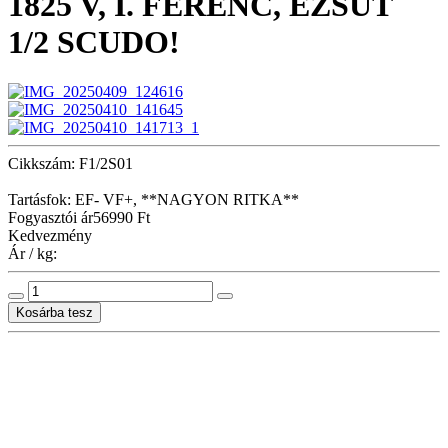
1825 V, I. FERENC, EZSÜT
1/2 SCUDO!
Cikkszám: F1/2S01
Tartásfok: EF- VF+, **NAGYON RITKA**
Fogyasztói ár
56990 Ft
Kedvezmény
Ár / kg: