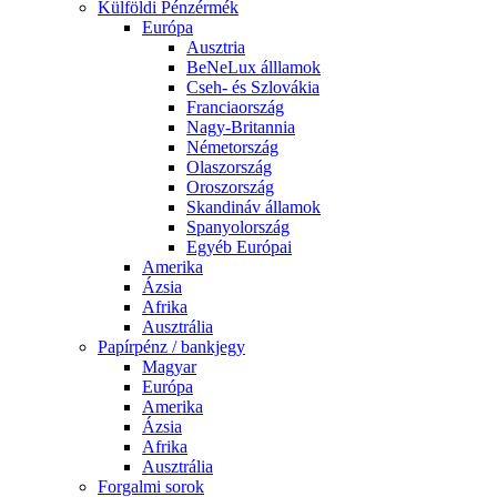
Külföldi Pénzérmék
Európa
Ausztria
BeNeLux álllamok
Cseh- és Szlovákia
Franciaország
Nagy-Britannia
Németország
Olaszország
Oroszország
Skandináv államok
Spanyolország
Egyéb Európai
Amerika
Ázsia
Afrika
Ausztrália
Papírpénz / bankjegy
Magyar
Európa
Amerika
Ázsia
Afrika
Ausztrália
Forgalmi sorok