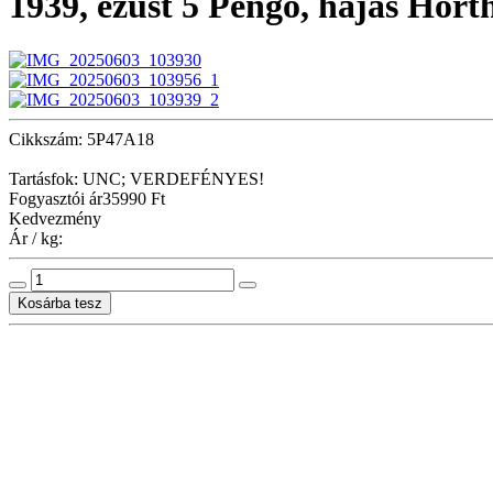
1939, ezüst 5 Pengő, hajas Hort
Cikkszám: 5P47A18
Tartásfok: UNC; VERDEFÉNYES!
Fogyasztói ár
35990 Ft
Kedvezmény
Ár / kg: