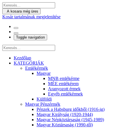
A kosara még üres
Kosár tartalmának megjelenítése
Toggle navigation
Kezdőlap
KATEGÓRIÁK
Emlékérmék
Magyar
MNB emlékérme
MÉE emlékérem
Aranyozott érmek
Egyéb emlékérmek
Külföldi
Magyar Pénzérmék
Pénzek a Habsburg időkből (1916-ig)
Magyar Királyság (1920-1944)
Magyar Népköztársaság (1945-1989)
Magyar Köztársaság (1990-től)