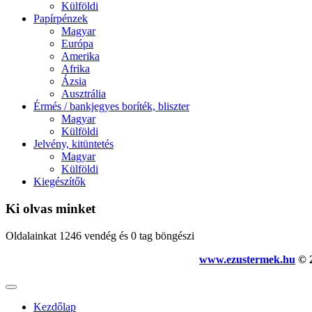
Külföldi
Papírpénzek
Magyar
Európa
Amerika
Afrika
Ázsia
Ausztrália
Érmés / bankjegyes boríték, bliszter
Magyar
Külföldi
Jelvény, kitüntetés
Magyar
Külföldi
Kiegészítők
Ki olvas minket
Oldalainkat 1246 vendég és 0 tag böngészi
www.ezustermek.hu
© 2
Kezdőlap