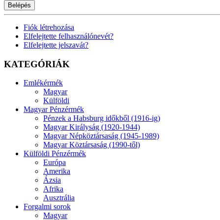
Belépés
Fiók létrehozása
Elfelejtette felhasználónevét?
Elfelejtette jelszavát?
KATEGÓRIÁK
Emlékérmék
Magyar
Külföldi
Magyar Pénzérmék
Pénzek a Habsburg időkből (1916-ig)
Magyar Királyság (1920-1944)
Magyar Népköztársaság (1945-1989)
Magyar Köztársaság (1990-től)
Külföldi Pénzérmék
Európa
Amerika
Ázsia
Afrika
Ausztrália
Forgalmi sorok
Magyar