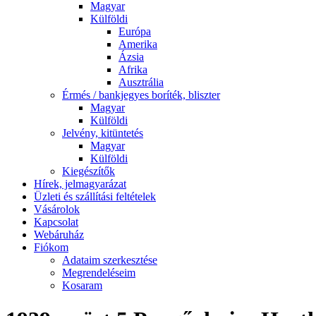
Magyar
Külföldi
Európa
Amerika
Ázsia
Afrika
Ausztrália
Érmés / bankjegyes boríték, bliszter
Magyar
Külföldi
Jelvény, kitüntetés
Magyar
Külföldi
Kiegészítők
Hírek, jelmagyarázat
Üzleti és szállítási feltételek
Vásárolok
Kapcsolat
Webáruház
Fiókom
Adataim szerkesztése
Megrendeléseim
Kosaram