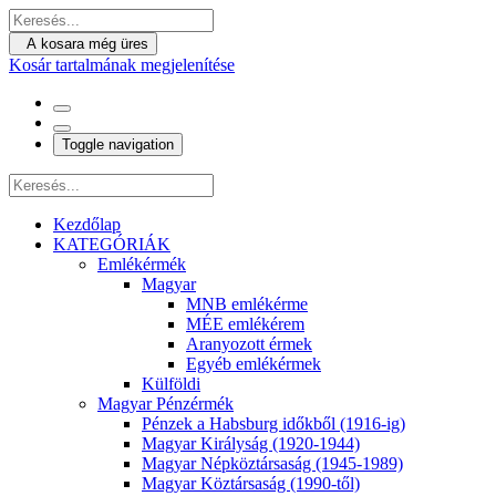
A kosara még üres
Kosár tartalmának megjelenítése
Toggle navigation
Kezdőlap
KATEGÓRIÁK
Emlékérmék
Magyar
MNB emlékérme
MÉE emlékérem
Aranyozott érmek
Egyéb emlékérmek
Külföldi
Magyar Pénzérmék
Pénzek a Habsburg időkből (1916-ig)
Magyar Királyság (1920-1944)
Magyar Népköztársaság (1945-1989)
Magyar Köztársaság (1990-től)