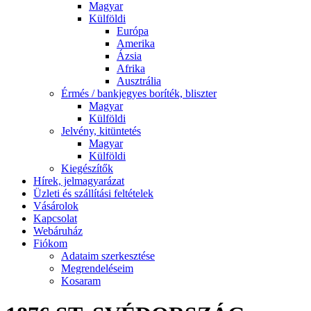
Magyar
Külföldi
Európa
Amerika
Ázsia
Afrika
Ausztrália
Érmés / bankjegyes boríték, bliszter
Magyar
Külföldi
Jelvény, kitüntetés
Magyar
Külföldi
Kiegészítők
Hírek, jelmagyarázat
Üzleti és szállítási feltételek
Vásárolok
Kapcsolat
Webáruház
Fiókom
Adataim szerkesztése
Megrendeléseim
Kosaram