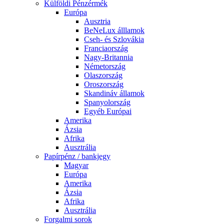
Külföldi Pénzérmék
Európa
Ausztria
BeNeLux álllamok
Cseh- és Szlovákia
Franciaország
Nagy-Britannia
Németország
Olaszország
Oroszország
Skandináv államok
Spanyolország
Egyéb Európai
Amerika
Ázsia
Afrika
Ausztrália
Papírpénz / bankjegy
Magyar
Európa
Amerika
Ázsia
Afrika
Ausztrália
Forgalmi sorok