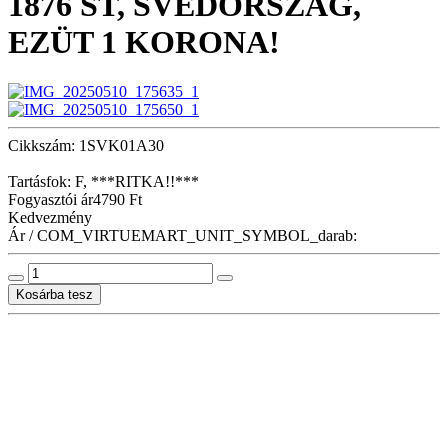
1876 ST, SVÉDORSZÁG,
EZÜT 1 KORONA!
Cikkszám: 1SVK01A30
Tartásfok: F, ***RITKA!!***
Fogyasztói ár
4790 Ft
Kedvezmény
Ár / COM_VIRTUEMART_UNIT_SYMBOL_darab: