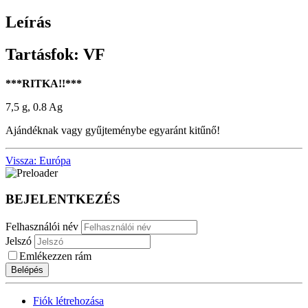
Leírás
Tartásfok: VF
***RITKA!!***
7,5 g, 0.8 Ag
Ajándéknak vagy gyűjteménybe egyaránt kitűnő!
Vissza: Európa
BEJELENTKEZÉS
Felhasználói név
Jelszó
Emlékezzen rám
Belépés
Fiók létrehozása