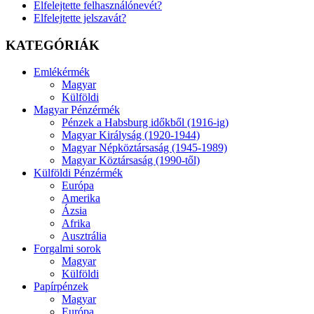
Elfelejtette felhasználónevét?
Elfelejtette jelszavát?
KATEGÓRIÁK
Emlékérmék
Magyar
Külföldi
Magyar Pénzérmék
Pénzek a Habsburg időkből (1916-ig)
Magyar Királyság (1920-1944)
Magyar Népköztársaság (1945-1989)
Magyar Köztársaság (1990-től)
Külföldi Pénzérmék
Európa
Amerika
Ázsia
Afrika
Ausztrália
Forgalmi sorok
Magyar
Külföldi
Papírpénzek
Magyar
Európa