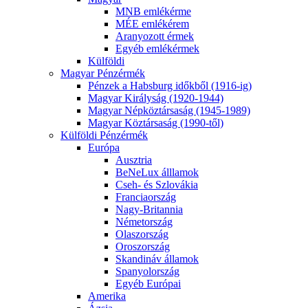
MNB emlékérme
MÉE emlékérem
Aranyozott érmek
Egyéb emlékérmek
Külföldi
Magyar Pénzérmék
Pénzek a Habsburg időkből (1916-ig)
Magyar Királyság (1920-1944)
Magyar Népköztársaság (1945-1989)
Magyar Köztársaság (1990-től)
Külföldi Pénzérmék
Európa
Ausztria
BeNeLux álllamok
Cseh- és Szlovákia
Franciaország
Nagy-Britannia
Németország
Olaszország
Oroszország
Skandináv államok
Spanyolország
Egyéb Európai
Amerika