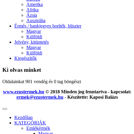
Amerika
Afrika
Ázsia
Ausztrália
Érmés / bankjegyes boríték, bliszter
Magyar
Külföldi
Jelvény, kitüntetés
Magyar
Külföldi
Kiegészítők
Ki olvas minket
Oldalainkat 901 vendég és 0 tag böngészi
www.ezustermek.hu
© 2018 Minden jog fenntartva - kapcsolat:
ermek@ezustermek.hu
- Készítette: Kaposi Balázs
Kezdőlap
KATEGÓRIÁK
Emlékérmék
Magyar