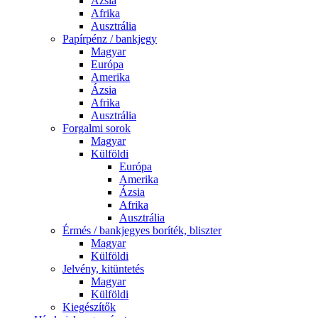
Ázsia
Afrika
Ausztrália
Papírpénz / bankjegy
Magyar
Európa
Amerika
Ázsia
Afrika
Ausztrália
Forgalmi sorok
Magyar
Külföldi
Európa
Amerika
Ázsia
Afrika
Ausztrália
Érmés / bankjegyes boríték, bliszter
Magyar
Külföldi
Jelvény, kitüntetés
Magyar
Külföldi
Kiegészítők