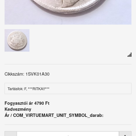
Cikkszám: 1SVK01A30
Tartásfok: F, ***RITKA!!***
Fogyasztói ár
4790 Ft
Kedvezmény
Ár / COM_VIRTUEMART_UNIT_SYMBOL_darab: