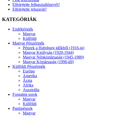
Elfelejtette felhasználónevét?
Elfelejtette jelszavát?
KATEGÓRIÁK
Emlékérmék
Magyar
Külföldi
Magyar Pénzérmék
Pénzek a Habsburg időkből (1916-ig)
Magyar Királyság (1920-1944)
Magyar Népköztársaság (1945-1989)
Magyar Köztársaság (1990-től)
Külföldi Pénzérmék
Európa
Amerika
Ázsia
Afrika
Ausztrália
Forgalmi sorok
Magyar
Külföldi
Papírpénzek
Magyar