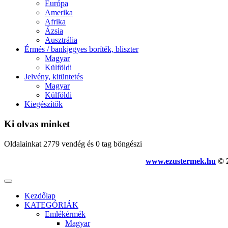
Európa
Amerika
Afrika
Ázsia
Ausztrália
Érmés / bankjegyes boríték, bliszter
Magyar
Külföldi
Jelvény, kitüntetés
Magyar
Külföldi
Kiegészítők
Ki olvas minket
Oldalainkat 2779 vendég és 0 tag böngészi
www.ezustermek.hu
© 2
Kezdőlap
KATEGÓRIÁK
Emlékérmék
Magyar