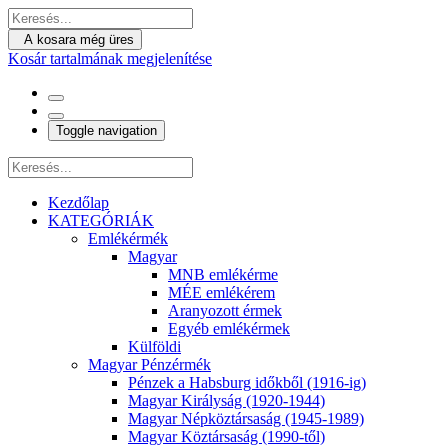
A kosara még üres
Kosár tartalmának megjelenítése
Toggle navigation
Kezdőlap
KATEGÓRIÁK
Emlékérmék
Magyar
MNB emlékérme
MÉE emlékérem
Aranyozott érmek
Egyéb emlékérmek
Külföldi
Magyar Pénzérmék
Pénzek a Habsburg időkből (1916-ig)
Magyar Királyság (1920-1944)
Magyar Népköztársaság (1945-1989)
Magyar Köztársaság (1990-től)