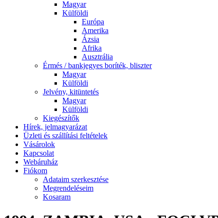
Magyar
Külföldi
Európa
Amerika
Ázsia
Afrika
Ausztrália
Érmés / bankjegyes boríték, bliszter
Magyar
Külföldi
Jelvény, kitüntetés
Magyar
Külföldi
Kiegészítők
Hírek, jelmagyarázat
Üzleti és szállítási feltételek
Vásárolok
Kapcsolat
Webáruház
Fiókom
Adataim szerkesztése
Megrendeléseim
Kosaram