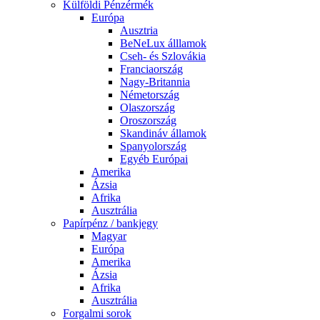
Külföldi Pénzérmék
Európa
Ausztria
BeNeLux álllamok
Cseh- és Szlovákia
Franciaország
Nagy-Britannia
Németország
Olaszország
Oroszország
Skandináv államok
Spanyolország
Egyéb Európai
Amerika
Ázsia
Afrika
Ausztrália
Papírpénz / bankjegy
Magyar
Európa
Amerika
Ázsia
Afrika
Ausztrália
Forgalmi sorok