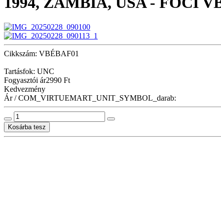
1994, ZAMBIA, USA - FOCI
Cikkszám: VBÉBAF01
Tartásfok: UNC
Fogyasztói ár
2990 Ft
Kedvezmény
Ár / COM_VIRTUEMART_UNIT_SYMBOL_darab: