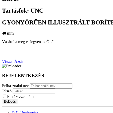
Tartásfok: UNC
GYÖNYÖRŰEN ILLUSZTRÁLT BORÍTÉ
40 mm
Vásárolja meg és legyen az Öné!
Vissza: Ázsia
BEJELENTKEZÉS
Felhasználói név
Jelszó
Emlékezzen rám
Belépés
Fiók létrehozása