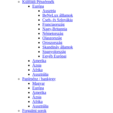
Külföldi Pénzérmék
Európa
Ausztria
BeNeLux álllamok
Cseh- és Szlovákia
Franciaország
Nagy-Britannia
Németország
Olaszország
Oroszország
Skandináv államok
Spanyolország
Egyéb Európai
Amerika
Ázsia
Afrika
Ausztrália
Papírpénz / bankjegy
Magyar
Európa
Amerika
Ázsia
Afrika
Ausztrália
Forgalmi sorok