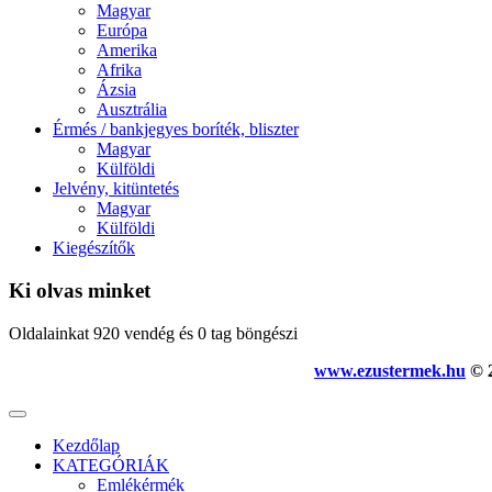
Magyar
Európa
Amerika
Afrika
Ázsia
Ausztrália
Érmés / bankjegyes boríték, bliszter
Magyar
Külföldi
Jelvény, kitüntetés
Magyar
Külföldi
Kiegészítők
Ki olvas minket
Oldalainkat 920 vendég és 0 tag böngészi
www.ezustermek.hu
© 2
Kezdőlap
KATEGÓRIÁK
Emlékérmék