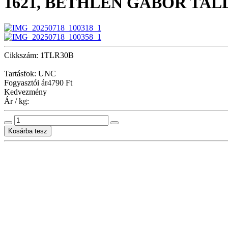
1621, BETHLEN GÁBOR TAL
Cikkszám: 1TLR30B
Tartásfok: UNC
Fogyasztói ár
4790 Ft
Kedvezmény
Ár / kg: