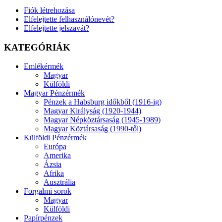
Fiók létrehozása
Elfelejtette felhasználónevét?
Elfelejtette jelszavát?
KATEGÓRIÁK
Emlékérmék
Magyar
Külföldi
Magyar Pénzérmék
Pénzek a Habsburg időkből (1916-ig)
Magyar Királyság (1920-1944)
Magyar Népköztársaság (1945-1989)
Magyar Köztársaság (1990-től)
Külföldi Pénzérmék
Európa
Amerika
Ázsia
Afrika
Ausztrália
Forgalmi sorok
Magyar
Külföldi
Papírpénzek