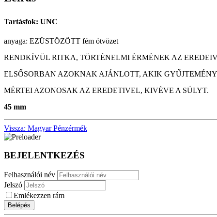
Tartásfok: UNC
anyaga: EZÜSTÖZÖTT fém ötvözet
RENDKÍVÜL RITKA, TÖRTÉNELMI ÉRMÉNEK AZ EREDEI
ELSŐSORBAN AZOKNAK AJÁNLOTT, AKIK GYŰJTEMÉNYÉ
MÉRTEI AZONOSAK AZ EREDETIVEL, KIVÉVE A SÚLYT.
45 mm
Vissza: Magyar Pénzérmék
BEJELENTKEZÉS
Felhasználói név
Jelszó
Emlékezzen rám
Belépés