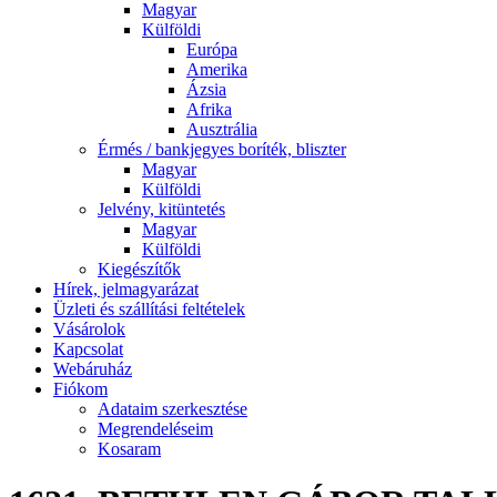
Magyar
Külföldi
Európa
Amerika
Ázsia
Afrika
Ausztrália
Érmés / bankjegyes boríték, bliszter
Magyar
Külföldi
Jelvény, kitüntetés
Magyar
Külföldi
Kiegészítők
Hírek, jelmagyarázat
Üzleti és szállítási feltételek
Vásárolok
Kapcsolat
Webáruház
Fiókom
Adataim szerkesztése
Megrendeléseim
Kosaram