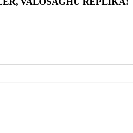
LÉR, VALÓSÁGHŰ REPLIKA!