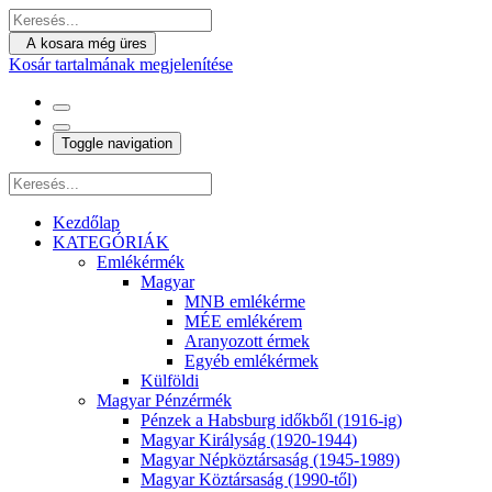
A kosara még üres
Kosár tartalmának megjelenítése
Toggle navigation
Kezdőlap
KATEGÓRIÁK
Emlékérmék
Magyar
MNB emlékérme
MÉE emlékérem
Aranyozott érmek
Egyéb emlékérmek
Külföldi
Magyar Pénzérmék
Pénzek a Habsburg időkből (1916-ig)
Magyar Királyság (1920-1944)
Magyar Népköztársaság (1945-1989)
Magyar Köztársaság (1990-től)