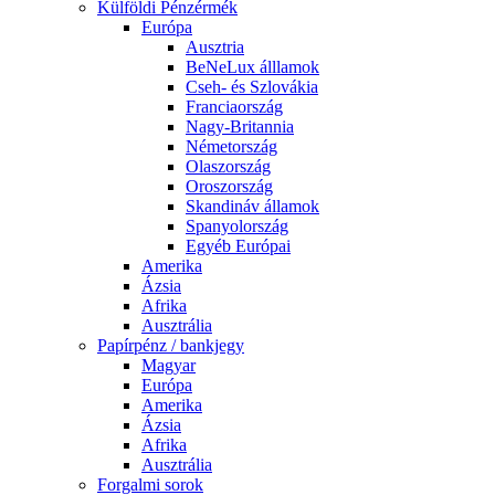
Külföldi Pénzérmék
Európa
Ausztria
BeNeLux álllamok
Cseh- és Szlovákia
Franciaország
Nagy-Britannia
Németország
Olaszország
Oroszország
Skandináv államok
Spanyolország
Egyéb Európai
Amerika
Ázsia
Afrika
Ausztrália
Papírpénz / bankjegy
Magyar
Európa
Amerika
Ázsia
Afrika
Ausztrália
Forgalmi sorok