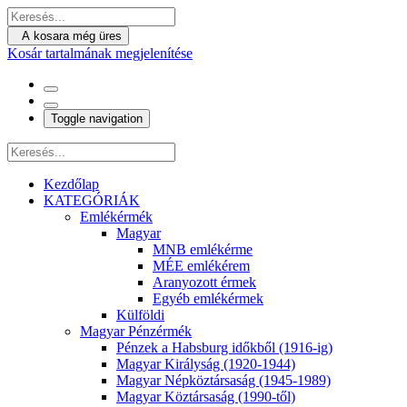
A kosara még üres
Kosár tartalmának megjelenítése
Toggle navigation
Kezdőlap
KATEGÓRIÁK
Emlékérmék
Magyar
MNB emlékérme
MÉE emlékérem
Aranyozott érmek
Egyéb emlékérmek
Külföldi
Magyar Pénzérmék
Pénzek a Habsburg időkből (1916-ig)
Magyar Királyság (1920-1944)
Magyar Népköztársaság (1945-1989)
Magyar Köztársaság (1990-től)