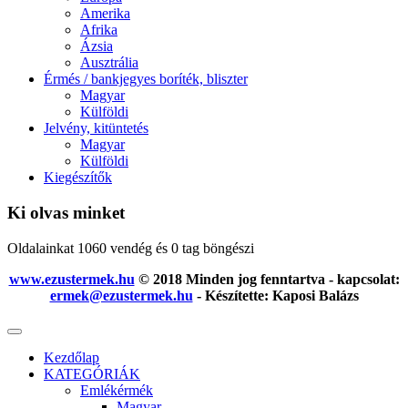
Amerika
Afrika
Ázsia
Ausztrália
Érmés / bankjegyes boríték, bliszter
Magyar
Külföldi
Jelvény, kitüntetés
Magyar
Külföldi
Kiegészítők
Ki olvas minket
Oldalainkat 1060 vendég és 0 tag böngészi
www.ezustermek.hu
© 2018 Minden jog fenntartva - kapcsolat:
ermek@ezustermek.hu
- Készítette: Kaposi Balázs
Kezdőlap
KATEGÓRIÁK
Emlékérmék
Magyar