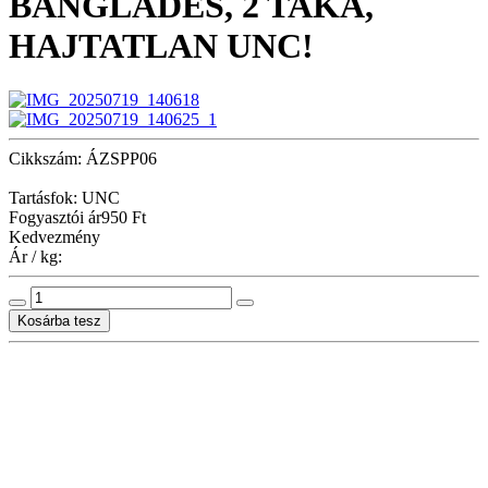
BANGLADES, 2 TAKA,
HAJTATLAN UNC!
Cikkszám: ÁZSPP06
Tartásfok: UNC
Fogyasztói ár
950 Ft
Kedvezmény
Ár / kg: