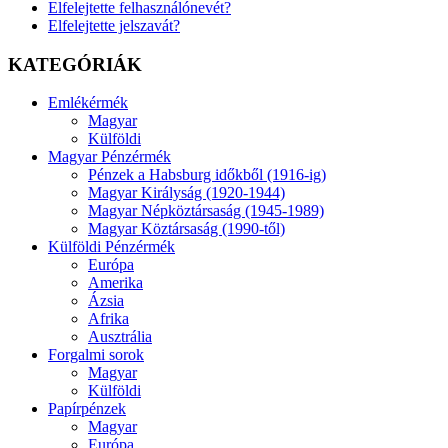
Elfelejtette felhasználónevét?
Elfelejtette jelszavát?
KATEGÓRIÁK
Emlékérmék
Magyar
Külföldi
Magyar Pénzérmék
Pénzek a Habsburg időkből (1916-ig)
Magyar Királyság (1920-1944)
Magyar Népköztársaság (1945-1989)
Magyar Köztársaság (1990-től)
Külföldi Pénzérmék
Európa
Amerika
Ázsia
Afrika
Ausztrália
Forgalmi sorok
Magyar
Külföldi
Papírpénzek
Magyar
Európa