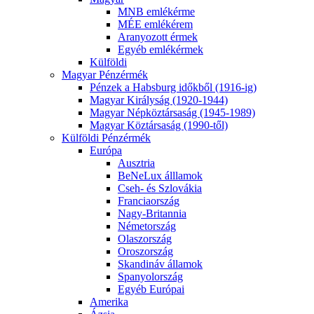
MNB emlékérme
MÉE emlékérem
Aranyozott érmek
Egyéb emlékérmek
Külföldi
Magyar Pénzérmék
Pénzek a Habsburg időkből (1916-ig)
Magyar Királyság (1920-1944)
Magyar Népköztársaság (1945-1989)
Magyar Köztársaság (1990-től)
Külföldi Pénzérmék
Európa
Ausztria
BeNeLux álllamok
Cseh- és Szlovákia
Franciaország
Nagy-Britannia
Németország
Olaszország
Oroszország
Skandináv államok
Spanyolország
Egyéb Európai
Amerika