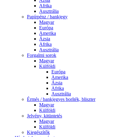
Ázsia
Afrika
Ausztrália
Papírpénz / bankjegy
Magyar
Európa
Amerika
Ázsia
Afrika
Ausztrália
Forgalmi sorok
Magyar
Külföldi
Európa
Amerika
Ázsia
Afrika
Ausztrália
Érmés / bankjegyes boríték, bliszter
Magyar
Külföldi
Jelvény, kitüntetés
Magyar
Külföldi
Kiegészítők