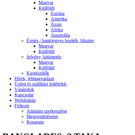
Magyar
Külföldi
Európa
Amerika
Ázsia
Afrika
Ausztrália
Érmés / bankjegyes boríték, bliszter
Magyar
Külföldi
Jelvény, kitüntetés
Magyar
Külföldi
Kiegészítők
Hírek, jelmagyarázat
Üzleti és szállítási feltételek
Vásárolok
Kapcsolat
Webáruház
Fiókom
Adataim szerkesztése
Megrendeléseim
Kosaram