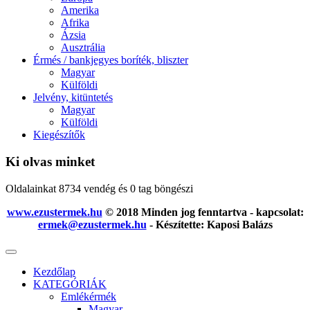
Amerika
Afrika
Ázsia
Ausztrália
Érmés / bankjegyes boríték, bliszter
Magyar
Külföldi
Jelvény, kitüntetés
Magyar
Külföldi
Kiegészítők
Ki olvas minket
Oldalainkat 8734 vendég és 0 tag böngészi
www.ezustermek.hu
© 2018 Minden jog fenntartva - kapcsolat:
ermek@ezustermek.hu
- Készítette: Kaposi Balázs
Kezdőlap
KATEGÓRIÁK
Emlékérmék
Magyar