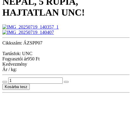
NEPÁL, 5 RÚPIA,
HAJTATLAN UNC!
Cikkszám: ÁZSPP07
Tartásfok: UNC
Fogyasztói ár
950 Ft
Kedvezmény
Ár / kg: