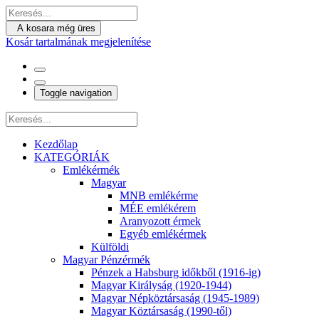
A kosara még üres
Kosár tartalmának megjelenítése
Toggle navigation
Kezdőlap
KATEGÓRIÁK
Emlékérmék
Magyar
MNB emlékérme
MÉE emlékérem
Aranyozott érmek
Egyéb emlékérmek
Külföldi
Magyar Pénzérmék
Pénzek a Habsburg időkből (1916-ig)
Magyar Királyság (1920-1944)
Magyar Népköztársaság (1945-1989)
Magyar Köztársaság (1990-től)