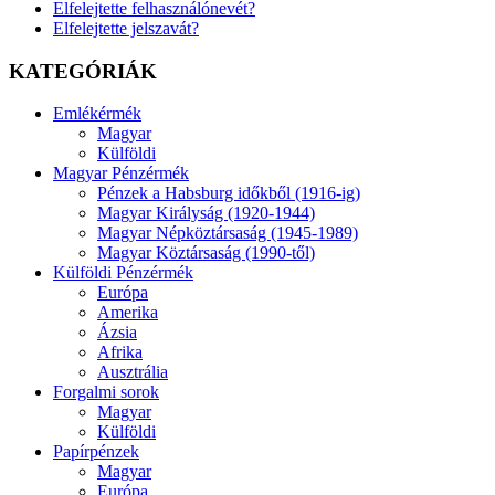
Elfelejtette felhasználónevét?
Elfelejtette jelszavát?
KATEGÓRIÁK
Emlékérmék
Magyar
Külföldi
Magyar Pénzérmék
Pénzek a Habsburg időkből (1916-ig)
Magyar Királyság (1920-1944)
Magyar Népköztársaság (1945-1989)
Magyar Köztársaság (1990-től)
Külföldi Pénzérmék
Európa
Amerika
Ázsia
Afrika
Ausztrália
Forgalmi sorok
Magyar
Külföldi
Papírpénzek
Magyar
Európa