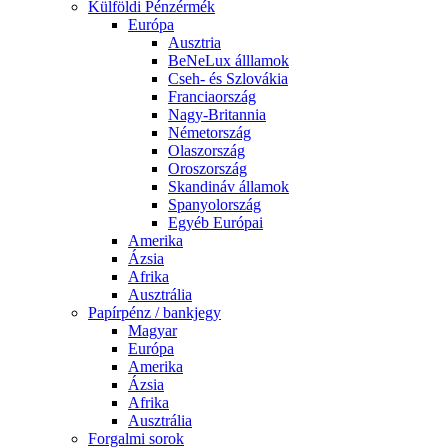
Külföldi Pénzérmék
Európa
Ausztria
BeNeLux álllamok
Cseh- és Szlovákia
Franciaország
Nagy-Britannia
Németország
Olaszország
Oroszország
Skandináv államok
Spanyolország
Egyéb Európai
Amerika
Ázsia
Afrika
Ausztrália
Papírpénz / bankjegy
Magyar
Európa
Amerika
Ázsia
Afrika
Ausztrália
Forgalmi sorok