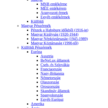
MNB emlékérme
MÉE emlékérem
Aranyozott érmek
Egyéb emlékérmek
Külföldi
Magyar Pénzérmék
Pénzek a Habsburg időkből (1916-ig)
Magyar Királyság (1920-1944)
Magyar Népköztársaság (1945-1989)
Magyar Köztársaság (1990-től)
Külföldi Pénzérmék
Európa
Ausztria
BeNeLux álllamok
Cseh- és Szlovákia
Franciaország
Nagy-Britannia
Németország
Olaszország
Oroszország
Skandináv államok
Spanyolország
Egyéb Európai
Amerika