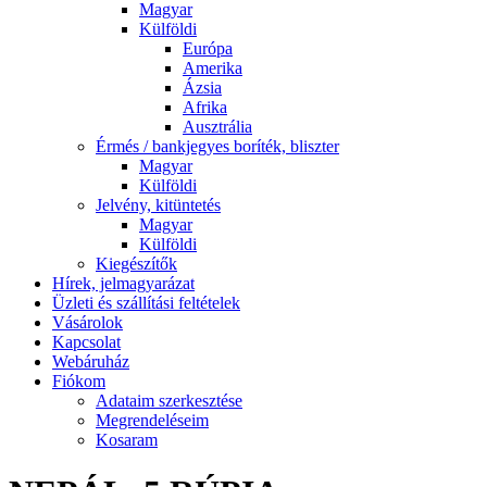
Magyar
Külföldi
Európa
Amerika
Ázsia
Afrika
Ausztrália
Érmés / bankjegyes boríték, bliszter
Magyar
Külföldi
Jelvény, kitüntetés
Magyar
Külföldi
Kiegészítők
Hírek, jelmagyarázat
Üzleti és szállítási feltételek
Vásárolok
Kapcsolat
Webáruház
Fiókom
Adataim szerkesztése
Megrendeléseim
Kosaram