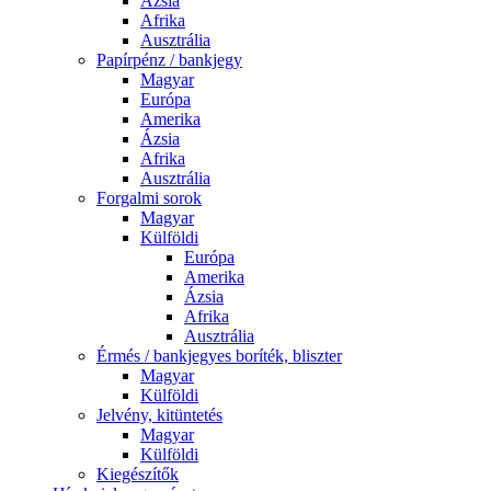
Ázsia
Afrika
Ausztrália
Papírpénz / bankjegy
Magyar
Európa
Amerika
Ázsia
Afrika
Ausztrália
Forgalmi sorok
Magyar
Külföldi
Európa
Amerika
Ázsia
Afrika
Ausztrália
Érmés / bankjegyes boríték, bliszter
Magyar
Külföldi
Jelvény, kitüntetés
Magyar
Külföldi
Kiegészítők