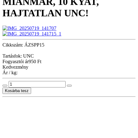
MIANMAR, 10 KYAT,
HAJTATLAN UNC!
Cikkszám: ÁZSPP15
Tartásfok: UNC
Fogyasztói ár
950 Ft
Kedvezmény
Ár / kg: