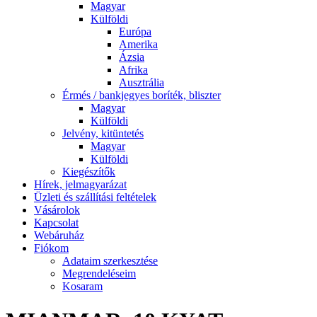
Magyar
Külföldi
Európa
Amerika
Ázsia
Afrika
Ausztrália
Érmés / bankjegyes boríték, bliszter
Magyar
Külföldi
Jelvény, kitüntetés
Magyar
Külföldi
Kiegészítők
Hírek, jelmagyarázat
Üzleti és szállítási feltételek
Vásárolok
Kapcsolat
Webáruház
Fiókom
Adataim szerkesztése
Megrendeléseim
Kosaram