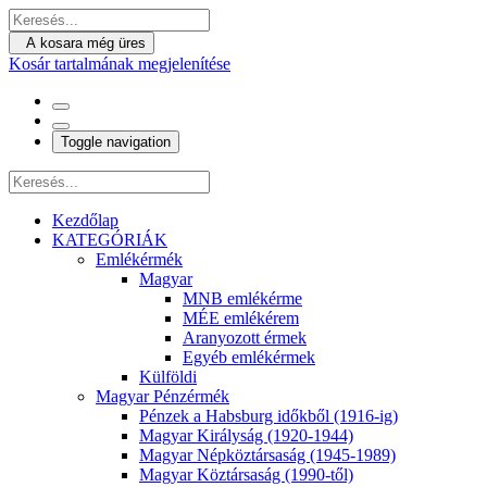
A kosara még üres
Kosár tartalmának megjelenítése
Toggle navigation
Kezdőlap
KATEGÓRIÁK
Emlékérmék
Magyar
MNB emlékérme
MÉE emlékérem
Aranyozott érmek
Egyéb emlékérmek
Külföldi
Magyar Pénzérmék
Pénzek a Habsburg időkből (1916-ig)
Magyar Királyság (1920-1944)
Magyar Népköztársaság (1945-1989)
Magyar Köztársaság (1990-től)