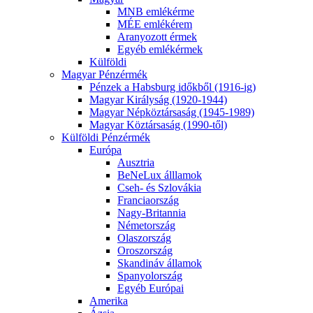
MNB emlékérme
MÉE emlékérem
Aranyozott érmek
Egyéb emlékérmek
Külföldi
Magyar Pénzérmék
Pénzek a Habsburg időkből (1916-ig)
Magyar Királyság (1920-1944)
Magyar Népköztársaság (1945-1989)
Magyar Köztársaság (1990-től)
Külföldi Pénzérmék
Európa
Ausztria
BeNeLux álllamok
Cseh- és Szlovákia
Franciaország
Nagy-Britannia
Németország
Olaszország
Oroszország
Skandináv államok
Spanyolország
Egyéb Európai
Amerika