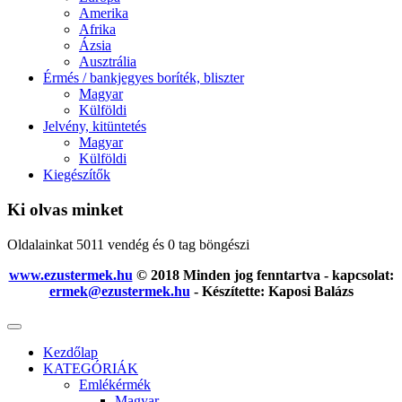
Amerika
Afrika
Ázsia
Ausztrália
Érmés / bankjegyes boríték, bliszter
Magyar
Külföldi
Jelvény, kitüntetés
Magyar
Külföldi
Kiegészítők
Ki olvas minket
Oldalainkat 5011 vendég és 0 tag böngészi
www.ezustermek.hu
© 2018 Minden jog fenntartva - kapcsolat:
ermek@ezustermek.hu
- Készítette: Kaposi Balázs
Kezdőlap
KATEGÓRIÁK
Emlékérmék
Magyar