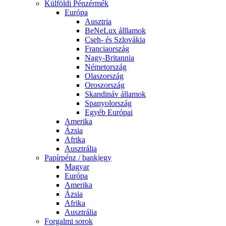
Külföldi Pénzérmék
Európa
Ausztria
BeNeLux álllamok
Cseh- és Szlovákia
Franciaország
Nagy-Britannia
Németország
Olaszország
Oroszország
Skandináv államok
Spanyolország
Egyéb Európai
Amerika
Ázsia
Afrika
Ausztrália
Papírpénz / bankjegy
Magyar
Európa
Amerika
Ázsia
Afrika
Ausztrália
Forgalmi sorok