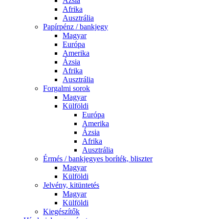
Ázsia
Afrika
Ausztrália
Papírpénz / bankjegy
Magyar
Európa
Amerika
Ázsia
Afrika
Ausztrália
Forgalmi sorok
Magyar
Külföldi
Európa
Amerika
Ázsia
Afrika
Ausztrália
Érmés / bankjegyes boríték, bliszter
Magyar
Külföldi
Jelvény, kitüntetés
Magyar
Külföldi
Kiegészítők