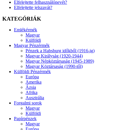
Elfelejtette felhasználónevét?
Elfelejtette jelszavát?
KATEGÓRIÁK
Emlékérmék
Magyar
Külföldi
Magyar Pénzérmék
Pénzek a Habsburg időkből (1916-ig)
Magyar Királyság (1920-1944)
Magyar Népköztársaság (1945-1989)
Magyar Köztársaság (1990-től)
Külföldi Pénzérmék
Európa
Amerika
Ázsia
Afrika
Ausztrália
Forgalmi sorok
Magyar
Külföldi
Papírpénzek
Magyar
Európa