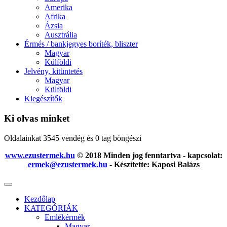
Amerika
Afrika
Ázsia
Ausztrália
Érmés / bankjegyes boríték, bliszter
Magyar
Külföldi
Jelvény, kitüntetés
Magyar
Külföldi
Kiegészítők
Ki olvas minket
Oldalainkat 3545 vendég és 0 tag böngészi
www.ezustermek.hu
© 2018 Minden jog fenntartva - kapcsolat:
ermek@ezustermek.hu
- Készítette: Kaposi Balázs
Kezdőlap
KATEGÓRIÁK
Emlékérmék
Magyar