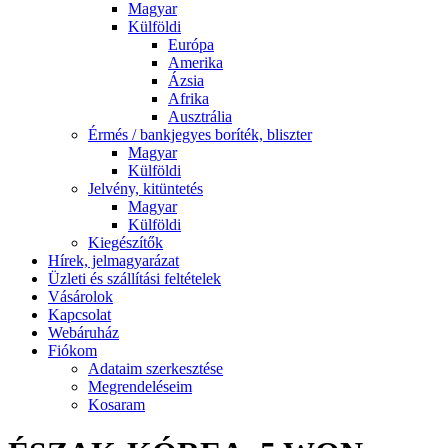
Magyar
Külföldi
Európa
Amerika
Ázsia
Afrika
Ausztrália
Érmés / bankjegyes boríték, bliszter
Magyar
Külföldi
Jelvény, kitüntetés
Magyar
Külföldi
Kiegészítők
Hírek, jelmagyarázat
Üzleti és szállítási feltételek
Vásárolok
Kapcsolat
Webáruház
Fiókom
Adataim szerkesztése
Megrendeléseim
Kosaram