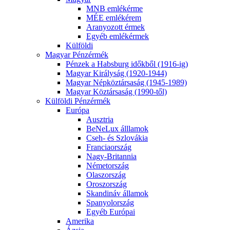
MNB emlékérme
MÉE emlékérem
Aranyozott érmek
Egyéb emlékérmek
Külföldi
Magyar Pénzérmék
Pénzek a Habsburg időkből (1916-ig)
Magyar Királyság (1920-1944)
Magyar Népköztársaság (1945-1989)
Magyar Köztársaság (1990-től)
Külföldi Pénzérmék
Európa
Ausztria
BeNeLux álllamok
Cseh- és Szlovákia
Franciaország
Nagy-Britannia
Németország
Olaszország
Oroszország
Skandináv államok
Spanyolország
Egyéb Európai
Amerika