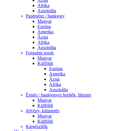
Ázsia
Afrika
Ausztrália
Papírpénz / bankjegy
Magyar
Európa
Amerika
Ázsia
Afrika
Ausztrália
Forgalmi sorok
Magyar
Külföldi
Európa
Amerika
Ázsia
Afrika
Ausztrália
Érmés / bankjegyes boríték, bliszter
Magyar
Külföldi
Jelvény, kitüntetés
Magyar
Külföldi
Kiegészítők