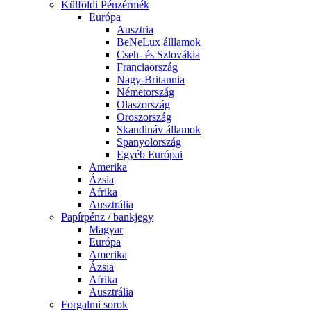
Külföldi Pénzérmék
Európa
Ausztria
BeNeLux álllamok
Cseh- és Szlovákia
Franciaország
Nagy-Britannia
Németország
Olaszország
Oroszország
Skandináv államok
Spanyolország
Egyéb Európai
Amerika
Ázsia
Afrika
Ausztrália
Papírpénz / bankjegy
Magyar
Európa
Amerika
Ázsia
Afrika
Ausztrália
Forgalmi sorok