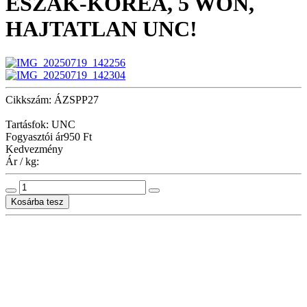
ÉSZAK-KÓREA, 5 WON,
HAJTATLAN UNC!
Cikkszám: ÁZSPP27
Tartásfok: UNC
Fogyasztói ár
950 Ft
Kedvezmény
Ár / kg: