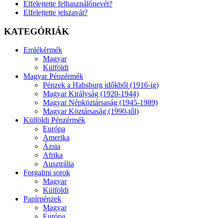
Elfelejtette felhasználónevét?
Elfelejtette jelszavát?
KATEGÓRIÁK
Emlékérmék
Magyar
Külföldi
Magyar Pénzérmék
Pénzek a Habsburg időkből (1916-ig)
Magyar Királyság (1920-1944)
Magyar Népköztársaság (1945-1989)
Magyar Köztársaság (1990-től)
Külföldi Pénzérmék
Európa
Amerika
Ázsia
Afrika
Ausztrália
Forgalmi sorok
Magyar
Külföldi
Papírpénzek
Magyar
Európa