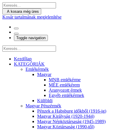
A kosara még üres
Kosár tartalmának megjelenítése
Toggle navigation
Kezdőlap
KATEGÓRIÁK
Emlékérmék
Magyar
MNB emlékérme
MÉE emlékérem
Aranyozott érmek
Egyéb emlékérmek
Külföldi
Magyar Pénzérmék
Pénzek a Habsburg időkből (1916-ig)
Magyar Királyság (1920-1944)
Magyar Népköztársaság (1945-1989)
Magyar Köztársaság (1990-től)