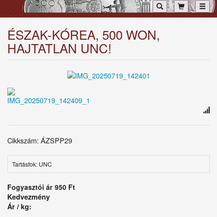
Toggl
ÉSZAK-KÓREA, 500 WON,
HAJTATLAN UNC!
Cikkszám: ÁZSPP29
Tartásfok: UNC
Fogyasztói ár
950 Ft
Kedvezmény
Ár / kg: