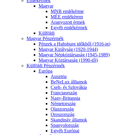
Emlékérmék
Magyar
MNB emlékérme
MÉE emlékérem
Aranyozott érmek
Egyéb emlékérmek
Külföldi
Magyar Pénzérmék
Pénzek a Habsburg időkből (1916-ig)
Magyar Királyság (1920-1944)
Magyar Népköztársaság (1945-1989)
Magyar Köztársaság (1990-től)
Külföldi Pénzérmék
Európa
Ausztria
BeNeLux álllamok
Cseh- és Szlovákia
Franciaország
Nagy-Britannia
Németország
Olaszország
Oroszország
Skandináv államok
Spanyolország
Egyéb Európai