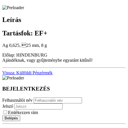
Leírás
Tartásfok: EF+
Ag 0,625, 25 mm, 8 g
Előlap: HINDENBURG
Ajándéknak, vagy gyűjteménybe egyaránt kitűnő!
Vissza: Külföldi Pénzérmék
BEJELENTKEZÉS
Felhasználói név
Jelszó
Emlékezzen rám
Belépés