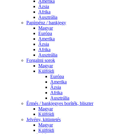
Amerika
Ázsia
Afrika
Ausztrália
Papírpénz / bankjegy
Magyar
Európa
Amerika
Ázsia
Afrika
Ausztrália
Forgalmi sorok
Magyar
Külföldi
Európa
Amerika
Ázsia
Afrika
Ausztrália
Érmés / bankjegyes boríték, bliszter
Magyar
Külföldi
Jelvény, kitüntetés
Magyar
Külföldi