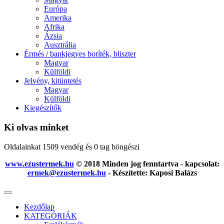
Európa
Amerika
Afrika
Ázsia
Ausztrália
Érmés / bankjegyes boríték, bliszter
Magyar
Külföldi
Jelvény, kitüntetés
Magyar
Külföldi
Kiegészítők
Ki olvas minket
Oldalainkat 1509 vendég és 0 tag böngészi
www.ezustermek.hu
© 2018 Minden jog fenntartva - kapcsolat:
ermek@ezustermek.hu
- Készítette: Kaposi Balázs
Kezdőlap
KATEGÓRIÁK