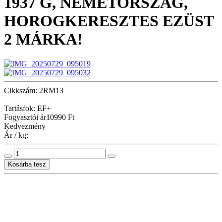
1937 G, NÉMETORSZÁG,
HOROGKERESZTES EZÜST
2 MÁRKA!
Cikkszám: 2RM13
Tartásfok: EF+
Fogyasztói ár
10990 Ft
Kedvezmény
Ár / kg: