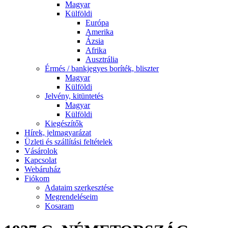
Magyar
Külföldi
Európa
Amerika
Ázsia
Afrika
Ausztrália
Érmés / bankjegyes boríték, bliszter
Magyar
Külföldi
Jelvény, kitüntetés
Magyar
Külföldi
Kiegészítők
Hírek, jelmagyarázat
Üzleti és szállítási feltételek
Vásárolok
Kapcsolat
Webáruház
Fiókom
Adataim szerkesztése
Megrendeléseim
Kosaram