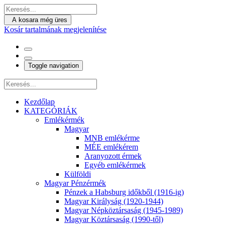
A kosara még üres
Kosár tartalmának megjelenítése
Toggle navigation
Kezdőlap
KATEGÓRIÁK
Emlékérmék
Magyar
MNB emlékérme
MÉE emlékérem
Aranyozott érmek
Egyéb emlékérmek
Külföldi
Magyar Pénzérmék
Pénzek a Habsburg időkből (1916-ig)
Magyar Királyság (1920-1944)
Magyar Népköztársaság (1945-1989)
Magyar Köztársaság (1990-től)