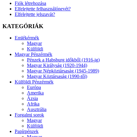
Fiók létrehozása
Elfelejtette felhasználónevét?
Elfelejtette jelszavát?
KATEGÓRIÁK
Emlékérmék
Magyar
Külföldi
Magyar Pénzérmék
Pénzek a Habsburg időkből (1916-ig)
Magyar Királyság (1920-1944)
Magyar Népköztársaság (1945-1989)
Magyar Köztársaság (1990-től)
Külföldi Pénzérmék
Európa
Amerika
Ázsia
Afrika
Ausztrália
Forgalmi sorok
Magyar
Külföldi
Papírpénzek
Magyar