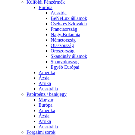
Külföldi Pénzérmék
Európa
Ausztria
BeNeLux álllamok
Cseh- és Szlovákia
Franciaország
Nagy-Britannia
Németország
Olaszország
Oroszország
Skandináv államok
Spanyolország
Egyéb Európai
Amerika
Ázsia
Afrika
Ausztrália
Papírpénz / bankjegy
Magyar
Európa
Amerika
Ázsia
Afrika
Ausztrália
Forgalmi sorok