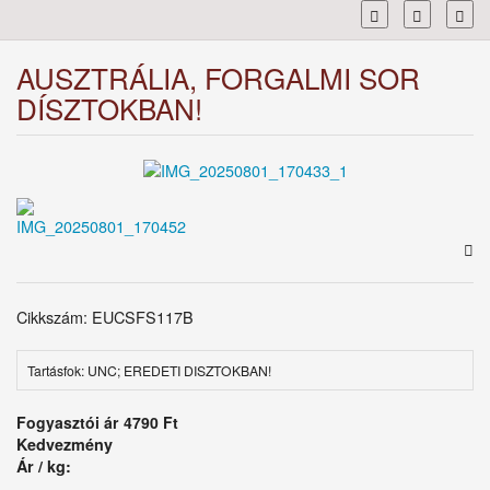
Toggl
AUSZTRÁLIA, FORGALMI SOR
DÍSZTOKBAN!
Cikkszám: EUCSFS117B
Tartásfok: UNC; EREDETI DISZTOKBAN!
Fogyasztói ár
4790 Ft
Kedvezmény
Ár / kg: