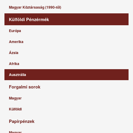
Magyar Köztársaság (1990-től)
Külföldi Pénzérmék
Európa
Amerika
Ázsia
Afrika
Ausztrália
Forgalmi sorok
Magyar
Külföldi
Papírpénzek
Magyar