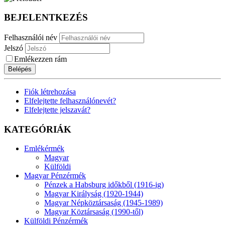
BEJELENTKEZÉS
Felhasználói név
Jelszó
Emlékezzen rám
Belépés
Fiók létrehozása
Elfelejtette felhasználónevét?
Elfelejtette jelszavát?
KATEGÓRIÁK
Emlékérmék
Magyar
Külföldi
Magyar Pénzérmék
Pénzek a Habsburg időkből (1916-ig)
Magyar Királyság (1920-1944)
Magyar Népköztársaság (1945-1989)
Magyar Köztársaság (1990-től)
Külföldi Pénzérmék