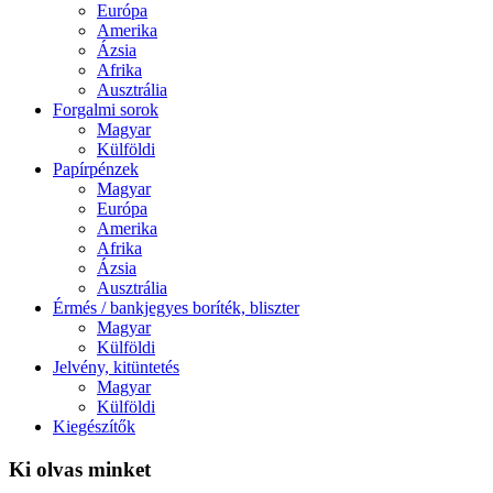
Európa
Amerika
Ázsia
Afrika
Ausztrália
Forgalmi sorok
Magyar
Külföldi
Papírpénzek
Magyar
Európa
Amerika
Afrika
Ázsia
Ausztrália
Érmés / bankjegyes boríték, bliszter
Magyar
Külföldi
Jelvény, kitüntetés
Magyar
Külföldi
Kiegészítők
Ki olvas minket