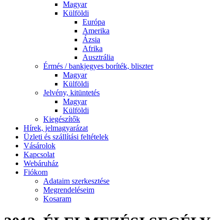
Magyar
Külföldi
Európa
Amerika
Ázsia
Afrika
Ausztrália
Érmés / bankjegyes boríték, bliszter
Magyar
Külföldi
Jelvény, kitüntetés
Magyar
Külföldi
Kiegészítők
Hírek, jelmagyarázat
Üzleti és szállítási feltételek
Vásárolok
Kapcsolat
Webáruház
Fiókom
Adataim szerkesztése
Megrendeléseim
Kosaram