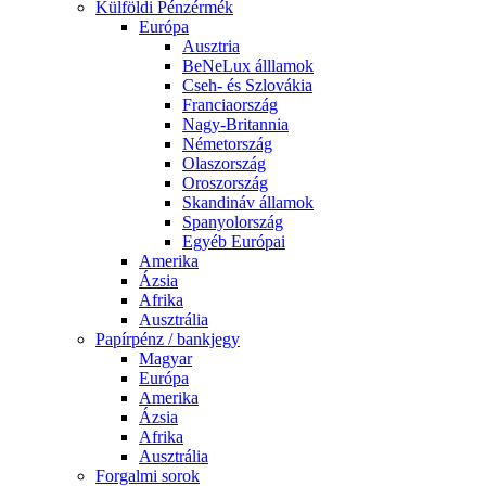
Külföldi Pénzérmék
Európa
Ausztria
BeNeLux álllamok
Cseh- és Szlovákia
Franciaország
Nagy-Britannia
Németország
Olaszország
Oroszország
Skandináv államok
Spanyolország
Egyéb Európai
Amerika
Ázsia
Afrika
Ausztrália
Papírpénz / bankjegy
Magyar
Európa
Amerika
Ázsia
Afrika
Ausztrália
Forgalmi sorok