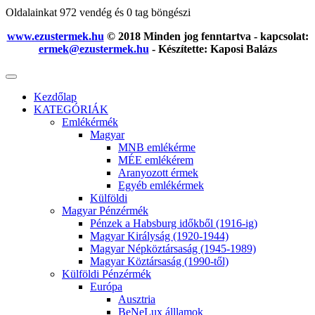
Oldalainkat 972 vendég és 0 tag böngészi
www.ezustermek.hu
© 2018 Minden jog fenntartva - kapcsolat:
ermek@ezustermek.hu
- Készítette: Kaposi Balázs
Kezdőlap
KATEGÓRIÁK
Emlékérmék
Magyar
MNB emlékérme
MÉE emlékérem
Aranyozott érmek
Egyéb emlékérmek
Külföldi
Magyar Pénzérmék
Pénzek a Habsburg időkből (1916-ig)
Magyar Királyság (1920-1944)
Magyar Népköztársaság (1945-1989)
Magyar Köztársaság (1990-től)
Külföldi Pénzérmék
Európa
Ausztria
BeNeLux álllamok