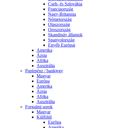
Cseh- és Szlovákia
Franciaország
Nagy-Britannia
Németország
Olaszország
Oroszország
Skandináv államok
Spanyolország
Egyéb Európai
Amerika
Ázsia
Afrika
Ausztrália
Papírpénz / bankjegy
Magyar
Európa
Amerika
Ázsia
Afrika
Ausztrália
Forgalmi sorok
Magyar
Külföldi
Európa
Amerika