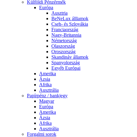
Külföldi Pénzérmék
Európa
Ausztria
BeNeLux álllamok
Cseh- és Szlovákia
Franciaország
Nagy-Britannia
Németország
Olaszország
Oroszország
Skandináv államok
Spanyolország
Egyéb Európai
Amerika
Ázsia
Afrika
Ausztrália
Papírpénz / bankjegy
Magyar
Európa
Amerika
Ázsia
Afrika
Ausztrália
Forgalmi sorok