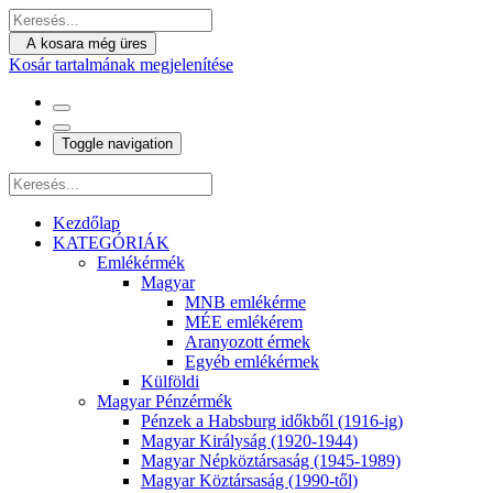
A kosara még üres
Kosár tartalmának megjelenítése
Toggle navigation
Kezdőlap
KATEGÓRIÁK
Emlékérmék
Magyar
MNB emlékérme
MÉE emlékérem
Aranyozott érmek
Egyéb emlékérmek
Külföldi
Magyar Pénzérmék
Pénzek a Habsburg időkből (1916-ig)
Magyar Királyság (1920-1944)
Magyar Népköztársaság (1945-1989)
Magyar Köztársaság (1990-től)