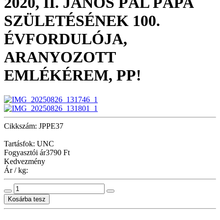
2020, II. JÁNOS PÁL PÁPA
SZÜLETÉSÉNEK 100.
ÉVFORDULÓJA,
ARANYOZOTT
EMLÉKÉREM, PP!
Cikkszám: JPPE37
Tartásfok: UNC
Fogyasztói ár
3790 Ft
Kedvezmény
Ár / kg: