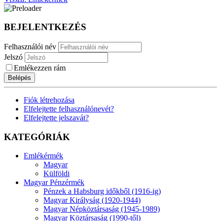
BEJELENTKEZÉS
Felhasználói név
Jelszó
Emlékezzen rám
Belépés
Fiók létrehozása
Elfelejtette felhasználónevét?
Elfelejtette jelszavát?
KATEGÓRIÁK
Emlékérmék
Magyar
Külföldi
Magyar Pénzérmék
Pénzek a Habsburg időkből (1916-ig)
Magyar Királyság (1920-1944)
Magyar Népköztársaság (1945-1989)
Magyar Köztársaság (1990-től)