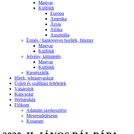
Magyar
Külföldi
Európa
Amerika
Ázsia
Afrika
Ausztrália
Érmés / bankjegyes boríték, bliszter
Magyar
Külföldi
Jelvény, kitüntetés
Magyar
Külföldi
Kiegészítők
Hírek, jelmagyarázat
Üzleti és szállítási feltételek
Vásárolok
Kapcsolat
Webáruház
Fiókom
Adataim szerkesztése
Megrendeléseim
Kosaram