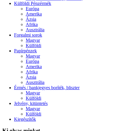
Külföldi Pénzérmék
Európa
Amerika
Ázsia
Afrika
Ausztrália
Forgalmi sorok
Magyar
Külföldi
Papírpénzek
Magyar
Európa
Amerika
Afrika
Ázsia
Ausztrália
Érmés / bankjegyes boríték, bliszter
Magyar
Külföldi
Jelvény, kitüntetés
Magyar
Külföldi
Kiegészítők
Ki olvas minket