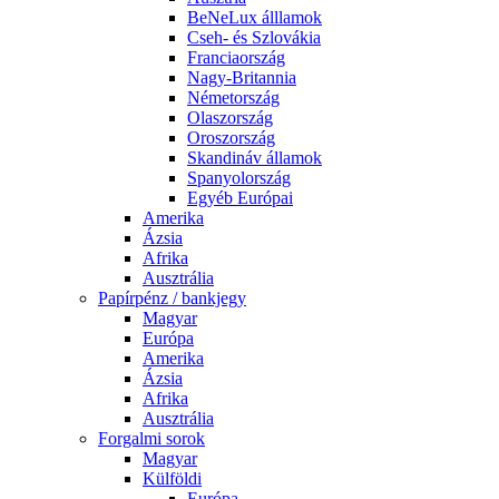
BeNeLux álllamok
Cseh- és Szlovákia
Franciaország
Nagy-Britannia
Németország
Olaszország
Oroszország
Skandináv államok
Spanyolország
Egyéb Európai
Amerika
Ázsia
Afrika
Ausztrália
Papírpénz / bankjegy
Magyar
Európa
Amerika
Ázsia
Afrika
Ausztrália
Forgalmi sorok
Magyar
Külföldi
Európa