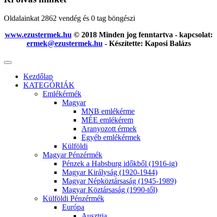
Oldalainkat 2862 vendég és 0 tag böngészi
www.ezustermek.hu
© 2018 Minden jog fenntartva - kapcsolat:
ermek@ezustermek.hu
- Készítette: Kaposi Balázs
Kezdőlap
KATEGÓRIÁK
Emlékérmék
Magyar
MNB emlékérme
MÉE emlékérem
Aranyozott érmek
Egyéb emlékérmek
Külföldi
Magyar Pénzérmék
Pénzek a Habsburg időkből (1916-ig)
Magyar Királyság (1920-1944)
Magyar Népköztársaság (1945-1989)
Magyar Köztársaság (1990-től)
Külföldi Pénzérmék
Európa
Ausztria