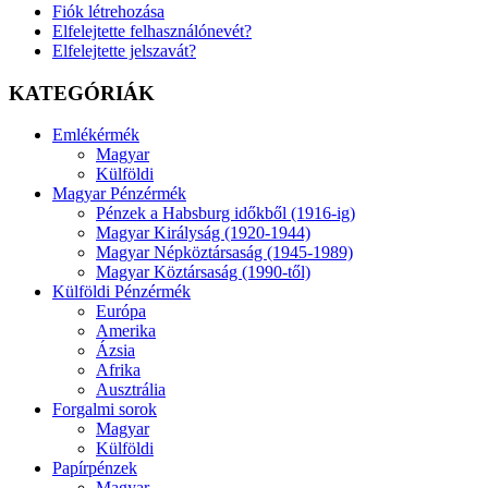
Fiók létrehozása
Elfelejtette felhasználónevét?
Elfelejtette jelszavát?
KATEGÓRIÁK
Emlékérmék
Magyar
Külföldi
Magyar Pénzérmék
Pénzek a Habsburg időkből (1916-ig)
Magyar Királyság (1920-1944)
Magyar Népköztársaság (1945-1989)
Magyar Köztársaság (1990-től)
Külföldi Pénzérmék
Európa
Amerika
Ázsia
Afrika
Ausztrália
Forgalmi sorok
Magyar
Külföldi
Papírpénzek
Magyar