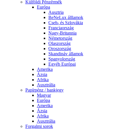
Külföldi Pénzérmék
Európa
Ausztria
BeNeLux álllamok
Cseh- és Szlovákia
Franciaország
Nagy-Britannia
Németország
Olaszország
Oroszország
Skandináv államok
Spanyolország
Egyéb Európai
Amerika
Ázsia
Afrika
Ausztrália
Papírpénz / bankjegy
Magyar
Európa
Amerika
Ázsia
Afrika
Ausztrália
Forgalmi sorok