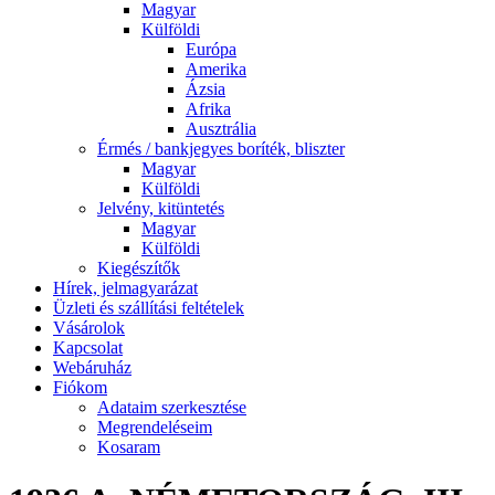
Magyar
Külföldi
Európa
Amerika
Ázsia
Afrika
Ausztrália
Érmés / bankjegyes boríték, bliszter
Magyar
Külföldi
Jelvény, kitüntetés
Magyar
Külföldi
Kiegészítők
Hírek, jelmagyarázat
Üzleti és szállítási feltételek
Vásárolok
Kapcsolat
Webáruház
Fiókom
Adataim szerkesztése
Megrendeléseim
Kosaram