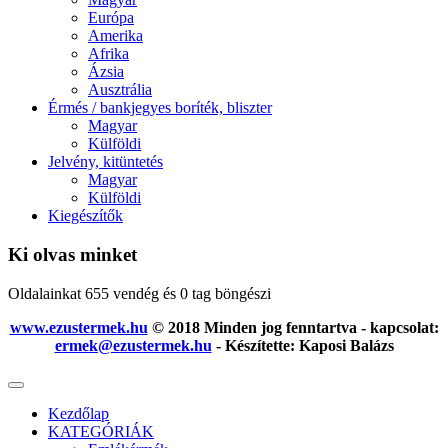
Európa
Amerika
Afrika
Ázsia
Ausztrália
Érmés / bankjegyes boríték, bliszter
Magyar
Külföldi
Jelvény, kitüntetés
Magyar
Külföldi
Kiegészítők
Ki olvas minket
Oldalainkat 655 vendég és 0 tag böngészi
www.ezustermek.hu
© 2018 Minden jog fenntartva - kapcsolat:
ermek@ezustermek.hu
- Készítette: Kaposi Balázs
Kezdőlap
KATEGÓRIÁK