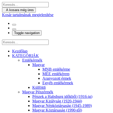
A kosara még üres
Kosár tartalmának megjelenítése
Toggle navigation
Kezdőlap
KATEGÓRIÁK
Emlékérmék
Magyar
MNB emlékérme
MÉE emlékérem
Aranyozott érmek
Egyéb emlékérmek
Külföldi
Magyar Pénzérmék
Pénzek a Habsburg időkből (1916-ig)
Magyar Királyság (1920-1944)
Magyar Népköztársaság (1945-1989)
Magyar Köztársaság (1990-től)