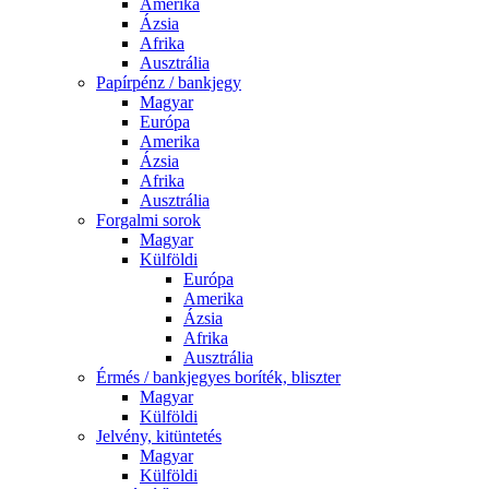
Amerika
Ázsia
Afrika
Ausztrália
Papírpénz / bankjegy
Magyar
Európa
Amerika
Ázsia
Afrika
Ausztrália
Forgalmi sorok
Magyar
Külföldi
Európa
Amerika
Ázsia
Afrika
Ausztrália
Érmés / bankjegyes boríték, bliszter
Magyar
Külföldi
Jelvény, kitüntetés
Magyar
Külföldi