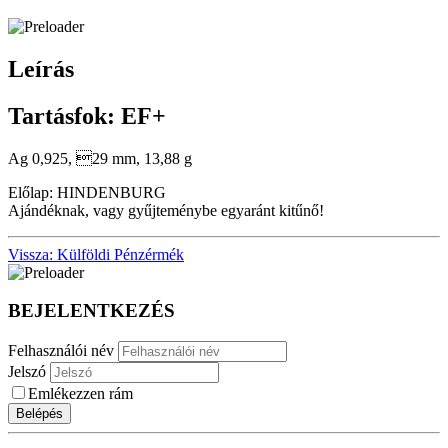
Leírás
Tartásfok: EF+
Ag 0,925, 29 mm, 13,88 g
Előlap: HINDENBURG
Ajándéknak, vagy gyűjteménybe egyaránt kitűnő!
Vissza: Külföldi Pénzérmék
BEJELENTKEZÉS
Felhasználói név
Jelszó
Emlékezzen rám
Belépés