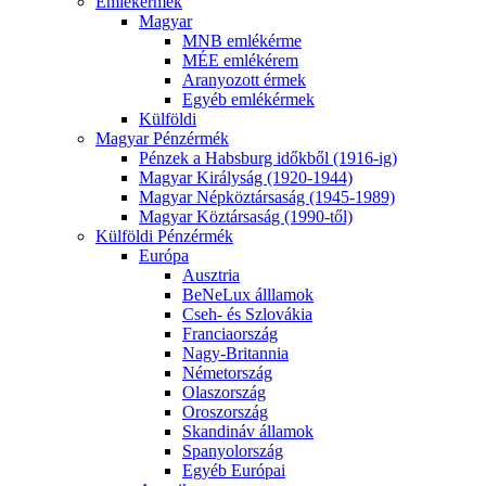
Emlékérmék
Magyar
MNB emlékérme
MÉE emlékérem
Aranyozott érmek
Egyéb emlékérmek
Külföldi
Magyar Pénzérmék
Pénzek a Habsburg időkből (1916-ig)
Magyar Királyság (1920-1944)
Magyar Népköztársaság (1945-1989)
Magyar Köztársaság (1990-től)
Külföldi Pénzérmék
Európa
Ausztria
BeNeLux álllamok
Cseh- és Szlovákia
Franciaország
Nagy-Britannia
Németország
Olaszország
Oroszország
Skandináv államok
Spanyolország
Egyéb Európai