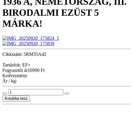
1936 A, NÉMETORSZÁG, III.
BIRODALMI EZÜST 5
MÁRKA!
Cikkszám: 5RM35A42
Tartásfok: EF+
Fogyasztói ár
16990 Ft
Kedvezmény
Ár / kg: