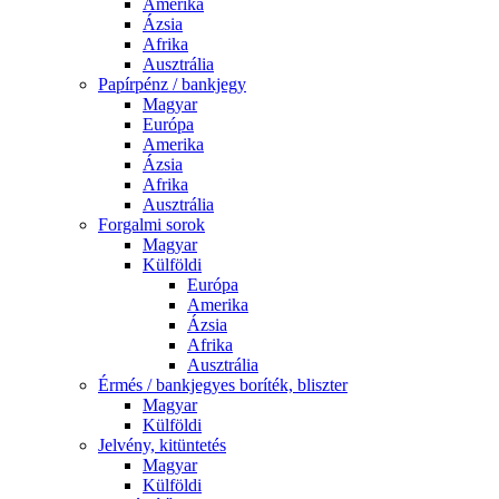
Amerika
Ázsia
Afrika
Ausztrália
Papírpénz / bankjegy
Magyar
Európa
Amerika
Ázsia
Afrika
Ausztrália
Forgalmi sorok
Magyar
Külföldi
Európa
Amerika
Ázsia
Afrika
Ausztrália
Érmés / bankjegyes boríték, bliszter
Magyar
Külföldi
Jelvény, kitüntetés
Magyar
Külföldi