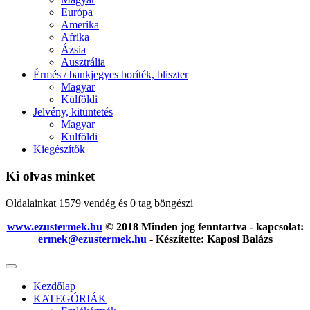
Európa
Amerika
Afrika
Ázsia
Ausztrália
Érmés / bankjegyes boríték, bliszter
Magyar
Külföldi
Jelvény, kitüntetés
Magyar
Külföldi
Kiegészítők
Ki olvas minket
Oldalainkat 1579 vendég és 0 tag böngészi
www.ezustermek.hu
© 2018 Minden jog fenntartva - kapcsolat:
ermek@ezustermek.hu
- Készítette: Kaposi Balázs
Kezdőlap
KATEGÓRIÁK