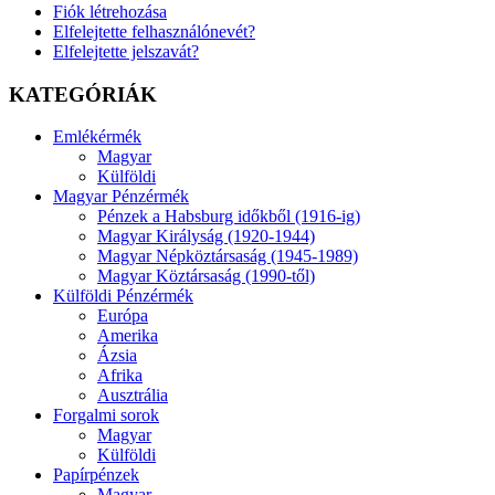
Fiók létrehozása
Elfelejtette felhasználónevét?
Elfelejtette jelszavát?
KATEGÓRIÁK
Emlékérmék
Magyar
Külföldi
Magyar Pénzérmék
Pénzek a Habsburg időkből (1916-ig)
Magyar Királyság (1920-1944)
Magyar Népköztársaság (1945-1989)
Magyar Köztársaság (1990-től)
Külföldi Pénzérmék
Európa
Amerika
Ázsia
Afrika
Ausztrália
Forgalmi sorok
Magyar
Külföldi
Papírpénzek
Magyar