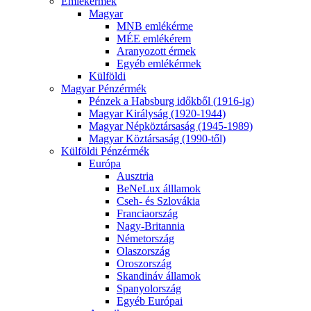
Emlékérmék
Magyar
MNB emlékérme
MÉE emlékérem
Aranyozott érmek
Egyéb emlékérmek
Külföldi
Magyar Pénzérmék
Pénzek a Habsburg időkből (1916-ig)
Magyar Királyság (1920-1944)
Magyar Népköztársaság (1945-1989)
Magyar Köztársaság (1990-től)
Külföldi Pénzérmék
Európa
Ausztria
BeNeLux álllamok
Cseh- és Szlovákia
Franciaország
Nagy-Britannia
Németország
Olaszország
Oroszország
Skandináv államok
Spanyolország
Egyéb Európai