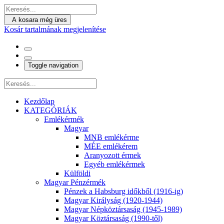
A kosara még üres
Kosár tartalmának megjelenítése
Toggle navigation
Kezdőlap
KATEGÓRIÁK
Emlékérmék
Magyar
MNB emlékérme
MÉE emlékérem
Aranyozott érmek
Egyéb emlékérmek
Külföldi
Magyar Pénzérmék
Pénzek a Habsburg időkből (1916-ig)
Magyar Királyság (1920-1944)
Magyar Népköztársaság (1945-1989)
Magyar Köztársaság (1990-től)