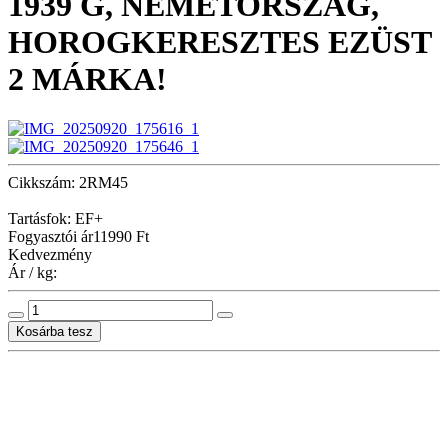
1939 G, NÉMETORSZÁG,
HOROGKERESZTES EZÜST
2 MÁRKA!
Cikkszám: 2RM45
Tartásfok: EF+
Fogyasztói ár
11990 Ft
Kedvezmény
Ár / kg: