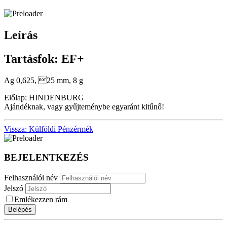
Leírás
Tartásfok: EF+
Ag 0,625, 25 mm, 8 g
Előlap: HINDENBURG
Ajándéknak, vagy gyűjteménybe egyaránt kitűnő!
Vissza: Külföldi Pénzérmék
BEJELENTKEZÉS
Felhasználói név
Jelszó
Emlékezzen rám
Belépés