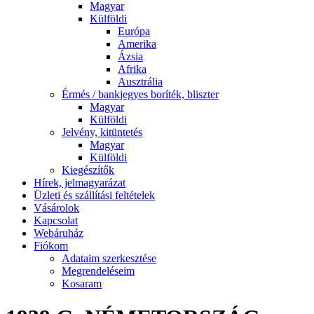
Magyar
Külföldi
Európa
Amerika
Ázsia
Afrika
Ausztrália
Érmés / bankjegyes boríték, bliszter
Magyar
Külföldi
Jelvény, kitüntetés
Magyar
Külföldi
Kiegészítők
Hírek, jelmagyarázat
Üzleti és szállítási feltételek
Vásárolok
Kapcsolat
Webáruház
Fiókom
Adataim szerkesztése
Megrendeléseim
Kosaram