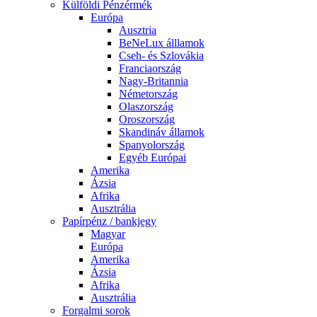
Külföldi Pénzérmék
Európa
Ausztria
BeNeLux álllamok
Cseh- és Szlovákia
Franciaország
Nagy-Britannia
Németország
Olaszország
Oroszország
Skandináv államok
Spanyolország
Egyéb Európai
Amerika
Ázsia
Afrika
Ausztrália
Papírpénz / bankjegy
Magyar
Európa
Amerika
Ázsia
Afrika
Ausztrália
Forgalmi sorok