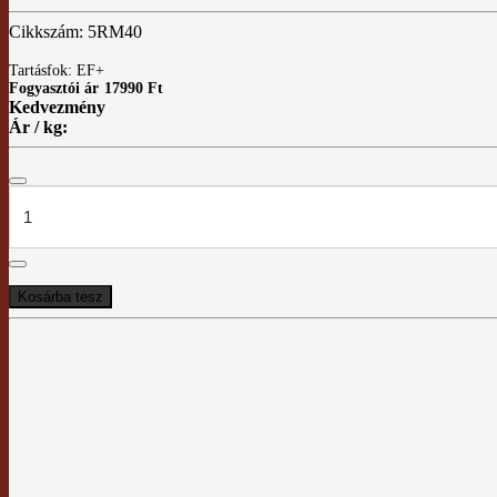
Cikkszám: 5RM40
Tartásfok: EF+
Fogyasztói ár
17990 Ft
Kedvezmény
Ár / kg: