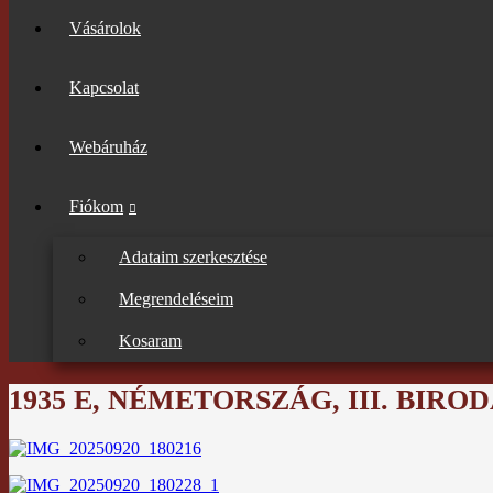
Vásárolok
Kapcsolat
Webáruház
Fiókom
Adataim szerkesztése
Megrendeléseim
Kosaram
1935 E, NÉMETORSZÁG, III. BIR