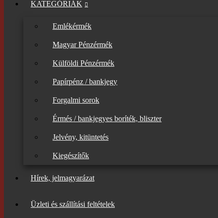
KATEGÓRIÁK
Emlékérmék
Magyar Pénzérmék
Külföldi Pénzérmék
Papírpénz / bankjegy
Forgalmi sorok
Érmés / bankjegyes boríték, bliszter
Jelvény, kitüntetés
Kiegészítők
Hírek, jelmagyarázat
Üzleti és szállítási feltételek