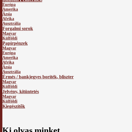
Európa
Amerika
Ázsia
Afrika
Ausztrália
Forgalmi sorok
Magyar
Külföldi
Papírpénzek
Magyar
Európa
Amerika
Afrika
Ázsia
Ausztrália
Érmés / bankjegyes boríték, bliszter
Magyar
Külföldi
Jelvény, kitüntetés
Magyar
Külföldi
Kiegészítők
Ki olvas minket