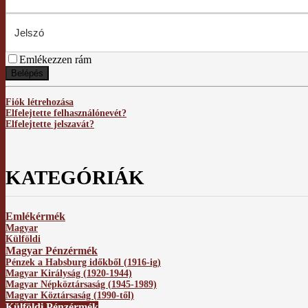
Emlékezzen rám
Belépés
Fiók létrehozása
Elfelejtette felhasználónevét?
Elfelejtette jelszavát?
KATEGÓRIÁK
Emlékérmék
Magyar
Külföldi
Magyar Pénzérmék
Pénzek a Habsburg időkből (1916-ig)
Magyar Királyság (1920-1944)
Magyar Népköztársaság (1945-1989)
Magyar Köztársaság (1990-től)
Külföldi Pénzérmék