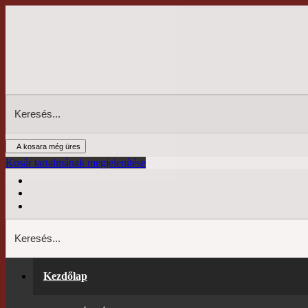
A kosara még üres
Kosár tartalmának megjelenítése
Kezdőlap