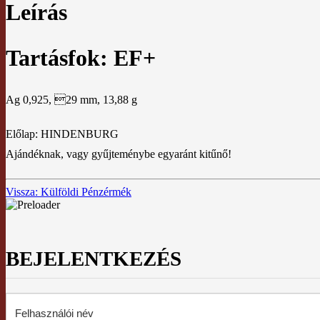
Leírás
Tartásfok: EF+
Ag 0,925, 29 mm, 13,88 g
Előlap: HINDENBURG
Ajándéknak, vagy gyűjteménybe egyaránt kitűnő!
Vissza: Külföldi Pénzérmék
BEJELENTKEZÉS