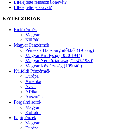
Elfelejtette felhasználónevét?
Elfelejtette jelszavát?
KATEGÓRIÁK
Emlékérmék
Magyar
Külföldi
Magyar Pénzérmék
Pénzek a Habsburg időkből (1916-ig)
Magyar Királyság (1920-1944)
Magyar Népköztársaság (1945-1989)
Magyar Köztársaság (1990-től)
Külföldi Pénzérmék
Európa
Amerika
Ázsia
Afrika
Ausztrália
Forgalmi sorok
Magyar
Külföldi
Papírpénzek
Magyar
Európa