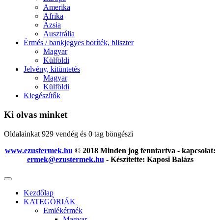
Amerika
Afrika
Ázsia
Ausztrália
Érmés / bankjegyes boríték, bliszter
Magyar
Külföldi
Jelvény, kitüntetés
Magyar
Külföldi
Kiegészítők
Ki olvas minket
Oldalainkat 929 vendég és 0 tag böngészi
www.ezustermek.hu
© 2018 Minden jog fenntartva - kapcsolat:
ermek@ezustermek.hu
- Készítette: Kaposi Balázs
Kezdőlap
KATEGÓRIÁK
Emlékérmék
Magyar