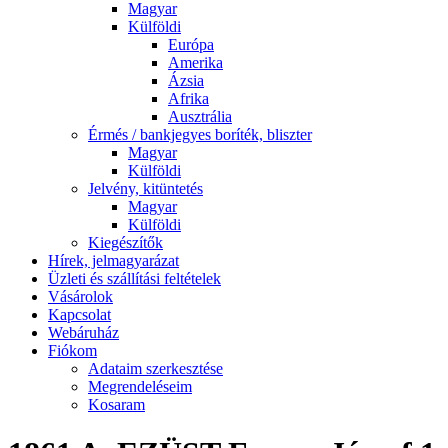
Magyar
Külföldi
Európa
Amerika
Ázsia
Afrika
Ausztrália
Érmés / bankjegyes boríték, bliszter
Magyar
Külföldi
Jelvény, kitüntetés
Magyar
Külföldi
Kiegészítők
Hírek, jelmagyarázat
Üzleti és szállítási feltételek
Vásárolok
Kapcsolat
Webáruház
Fiókom
Adataim szerkesztése
Megrendeléseim
Kosaram