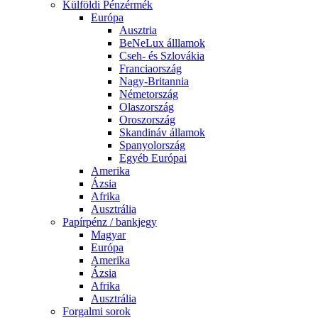
Külföldi Pénzérmék
Európa
Ausztria
BeNeLux álllamok
Cseh- és Szlovákia
Franciaország
Nagy-Britannia
Németország
Olaszország
Oroszország
Skandináv államok
Spanyolország
Egyéb Európai
Amerika
Ázsia
Afrika
Ausztrália
Papírpénz / bankjegy
Magyar
Európa
Amerika
Ázsia
Afrika
Ausztrália
Forgalmi sorok