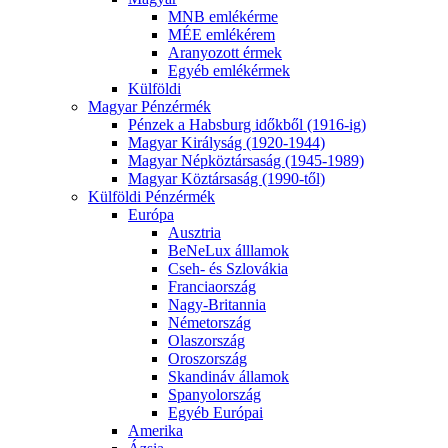
MNB emlékérme
MÉE emlékérem
Aranyozott érmek
Egyéb emlékérmek
Külföldi
Magyar Pénzérmék
Pénzek a Habsburg időkből (1916-ig)
Magyar Királyság (1920-1944)
Magyar Népköztársaság (1945-1989)
Magyar Köztársaság (1990-től)
Külföldi Pénzérmék
Európa
Ausztria
BeNeLux álllamok
Cseh- és Szlovákia
Franciaország
Nagy-Britannia
Németország
Olaszország
Oroszország
Skandináv államok
Spanyolország
Egyéb Európai
Amerika