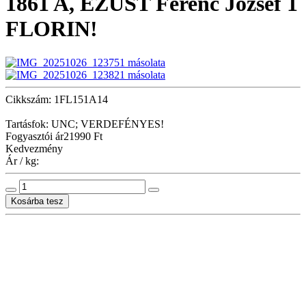
1861 A, EZÜST Ferenc József 1
FLORIN!
Cikkszám: 1FL151A14
Tartásfok: UNC; VERDEFÉNYES!
Fogyasztói ár
21990 Ft
Kedvezmény
Ár / kg: