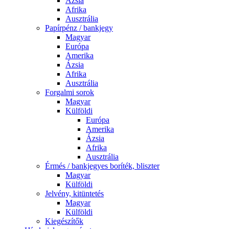
Ázsia
Afrika
Ausztrália
Papírpénz / bankjegy
Magyar
Európa
Amerika
Ázsia
Afrika
Ausztrália
Forgalmi sorok
Magyar
Külföldi
Európa
Amerika
Ázsia
Afrika
Ausztrália
Érmés / bankjegyes boríték, bliszter
Magyar
Külföldi
Jelvény, kitüntetés
Magyar
Külföldi
Kiegészítők