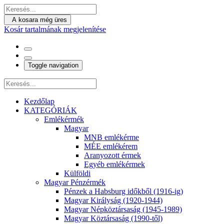
A kosara még üres
Kosár tartalmának megjelenítése
Toggle navigation
Kezdőlap
KATEGÓRIÁK
Emlékérmék
Magyar
MNB emlékérme
MÉE emlékérem
Aranyozott érmek
Egyéb emlékérmek
Külföldi
Magyar Pénzérmék
Pénzek a Habsburg időkből (1916-ig)
Magyar Királyság (1920-1944)
Magyar Népköztársaság (1945-1989)
Magyar Köztársaság (1990-től)