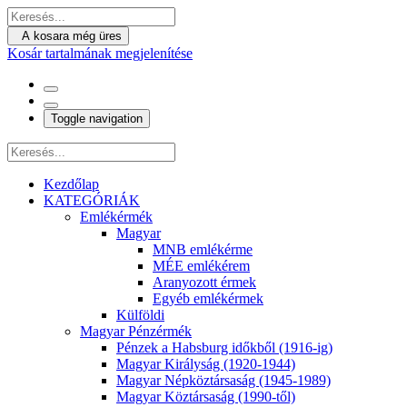
A kosara még üres
Kosár tartalmának megjelenítése
Toggle navigation
Kezdőlap
KATEGÓRIÁK
Emlékérmék
Magyar
MNB emlékérme
MÉE emlékérem
Aranyozott érmek
Egyéb emlékérmek
Külföldi
Magyar Pénzérmék
Pénzek a Habsburg időkből (1916-ig)
Magyar Királyság (1920-1944)
Magyar Népköztársaság (1945-1989)
Magyar Köztársaság (1990-től)