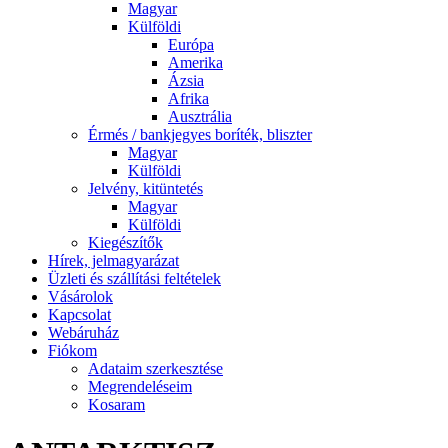
Magyar
Külföldi
Európa
Amerika
Ázsia
Afrika
Ausztrália
Érmés / bankjegyes boríték, bliszter
Magyar
Külföldi
Jelvény, kitüntetés
Magyar
Külföldi
Kiegészítők
Hírek, jelmagyarázat
Üzleti és szállítási feltételek
Vásárolok
Kapcsolat
Webáruház
Fiókom
Adataim szerkesztése
Megrendeléseim
Kosaram