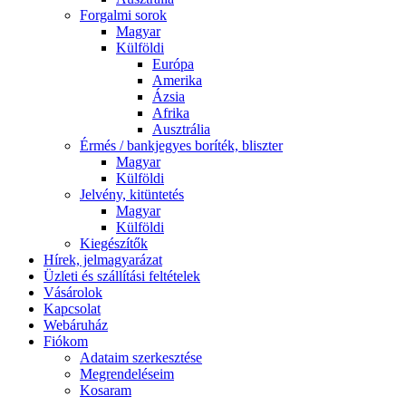
Forgalmi sorok
Magyar
Külföldi
Európa
Amerika
Ázsia
Afrika
Ausztrália
Érmés / bankjegyes boríték, bliszter
Magyar
Külföldi
Jelvény, kitüntetés
Magyar
Külföldi
Kiegészítők
Hírek, jelmagyarázat
Üzleti és szállítási feltételek
Vásárolok
Kapcsolat
Webáruház
Fiókom
Adataim szerkesztése
Megrendeléseim
Kosaram