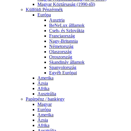
Magyar Köztársaság (1990-től)
Külföldi Pénzérmék
Európa
Ausztria
BeNeLux álllamok
Cseh- és Szlovákia
Franciaország
Nagy-Britannia
Németország
Olaszország
Oroszország
Skandináv államok
Spanyolország
Egyéb Európai
Amerika
Ázsia
Afrika
Ausztrália
Papírpénz / bankjegy
Magyar
Európa
Amerika
Ázsia
Afrika
Ausztrália