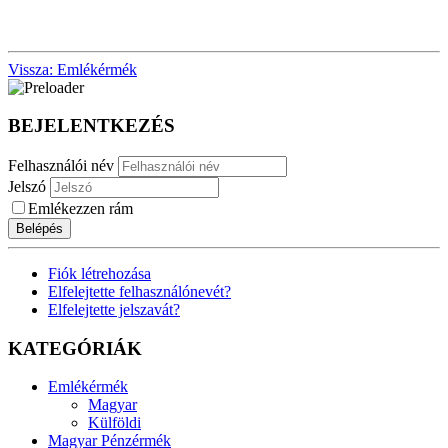
Vissza: Emlékérmék
BEJELENTKEZÉS
Felhasználói név
Jelszó
Emlékezzen rám
Belépés
Fiók létrehozása
Elfelejtette felhasználónevét?
Elfelejtette jelszavát?
KATEGÓRIÁK
Emlékérmék
Magyar
Külföldi
Magyar Pénzérmék