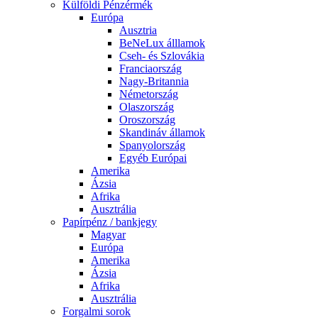
Külföldi Pénzérmék
Európa
Ausztria
BeNeLux álllamok
Cseh- és Szlovákia
Franciaország
Nagy-Britannia
Németország
Olaszország
Oroszország
Skandináv államok
Spanyolország
Egyéb Európai
Amerika
Ázsia
Afrika
Ausztrália
Papírpénz / bankjegy
Magyar
Európa
Amerika
Ázsia
Afrika
Ausztrália
Forgalmi sorok