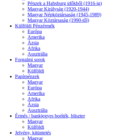
Pénzek a Habsburg időkből (1916-ig)
Magyar Királyság (1920-1944)
Magyar Népköztársaság (1945-1989)
Magyar Köztársaság (1990-től)
Külföldi Pénzérmék
Európa
Amerika
Ázsia
Afrika
Ausztrália
Forgalmi sorok
Magyar
Külföldi
Papírpénzek
Magyar
Európa
Amerika
Afrika
Ázsia
Ausztrália
Érmés / bankjegyes boríték, bliszter
Magyar
Külföldi
Jelvény, kitüntetés
Magyar