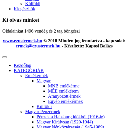
Külföldi
Kiegészítők
Ki olvas minket
Oldalainkat 1496 vendég és 2 tag böngészi
www.ezustermek.hu
© 2018 Minden jog fenntartva - kapcsolat:
ermek@ezustermek.hu
- Készítette: Kaposi Balázs
Kezdőlap
KATEGÓRIÁK
Emlékérmék
Magyar
MNB emlékérme
MÉE emlékérem
Aranyozott érmek
Egyéb emlékérmek
Külföldi
Magyar Pénzérmék
Pénzek a Habsburg időkből (1916-ig)
Magyar Királyság (1920-1944)
Magyar Népköztársaság (1945-1989)