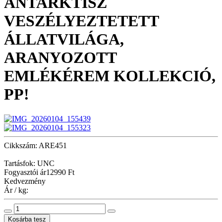
ANTARKTISZ
VESZÉLYEZTETETT
ÁLLATVILÁGA,
ARANYOZOTT
EMLÉKÉREM KOLLEKCIÓ,
PP!
Cikkszám: ARE451
Tartásfok: UNC
Fogyasztói ár
12990 Ft
Kedvezmény
Ár / kg: