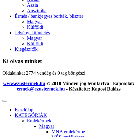
Ázsia
Ausztrália
Érmés / bankjegyes boríték, bliszter
Magyar
Külföldi
Jelvény, kitüntetés
Magyar
Külföldi
Kiegészítők
Ki olvas minket
Oldalainkat 2774 vendég és 0 tag böngészi
www.ezustermek.hu
© 2018 Minden jog fenntartva - kapcsolat:
ermek@ezustermek.hu
- Készítette: Kaposi Balázs
Kezdőlap
KATEGÓRIÁK
Emlékérmék
Magyar
MNB emlékérme