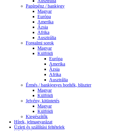
Ausztrália
Papírpénz / bankjegy
Magyar
Európa
Amerika
Ázsia
Afrika
Ausztrália
Forgalmi sorok
Magyar
Külföldi
Európa
Amerika
Ázsia
Afrika
Ausztrália
Érmés / bankjegyes boríték, bliszter
Magyar
Külföldi
Jelvény, kitüntetés
Magyar
Külföldi
Kiegészítők
Hírek, jelmagyarázat
Üzleti és szállítási feltételek