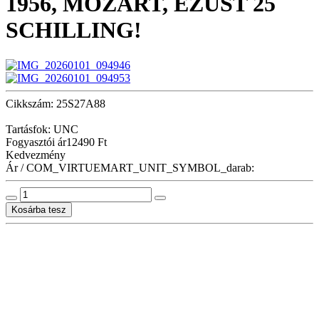
1956, MOZART, EZÜST 25
SCHILLING!
Cikkszám: 25S27A88
Tartásfok: UNC
Fogyasztói ár
12490 Ft
Kedvezmény
Ár / COM_VIRTUEMART_UNIT_SYMBOL_darab: