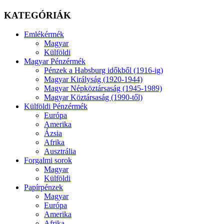
KATEGÓRIÁK
Emlékérmék
Magyar
Külföldi
Magyar Pénzérmék
Pénzek a Habsburg időkből (1916-ig)
Magyar Királyság (1920-1944)
Magyar Népköztársaság (1945-1989)
Magyar Köztársaság (1990-től)
Külföldi Pénzérmék
Európa
Amerika
Ázsia
Afrika
Ausztrália
Forgalmi sorok
Magyar
Külföldi
Papírpénzek
Magyar
Európa
Amerika
Afrika