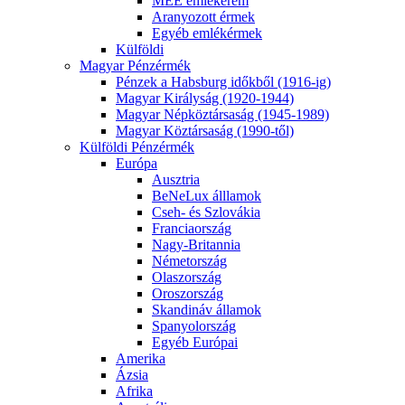
MÉE emlékérem
Aranyozott érmek
Egyéb emlékérmek
Külföldi
Magyar Pénzérmék
Pénzek a Habsburg időkből (1916-ig)
Magyar Királyság (1920-1944)
Magyar Népköztársaság (1945-1989)
Magyar Köztársaság (1990-től)
Külföldi Pénzérmék
Európa
Ausztria
BeNeLux álllamok
Cseh- és Szlovákia
Franciaország
Nagy-Britannia
Németország
Olaszország
Oroszország
Skandináv államok
Spanyolország
Egyéb Európai
Amerika
Ázsia
Afrika