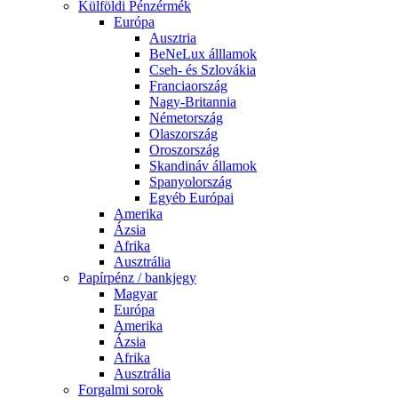
Külföldi Pénzérmék
Európa
Ausztria
BeNeLux álllamok
Cseh- és Szlovákia
Franciaország
Nagy-Britannia
Németország
Olaszország
Oroszország
Skandináv államok
Spanyolország
Egyéb Európai
Amerika
Ázsia
Afrika
Ausztrália
Papírpénz / bankjegy
Magyar
Európa
Amerika
Ázsia
Afrika
Ausztrália
Forgalmi sorok