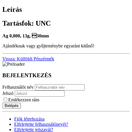
Leírás
Tartásfok: UNC
Ag 0,800, 13g, 30mm
Ajándéknak vagy gyűjteménybe egyaránt kitűnő!
Vissza: Külföldi Pénzérmék
BEJELENTKEZÉS
Felhasználói név
Jelszó
Emlékezzen rám
Belépés
Fiók létrehozása
Elfelejtette felhasználónevét?
Elfelejtette jelszavát?