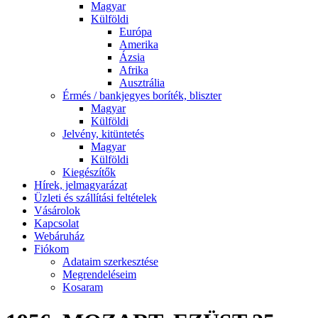
Magyar
Külföldi
Európa
Amerika
Ázsia
Afrika
Ausztrália
Érmés / bankjegyes boríték, bliszter
Magyar
Külföldi
Jelvény, kitüntetés
Magyar
Külföldi
Kiegészítők
Hírek, jelmagyarázat
Üzleti és szállítási feltételek
Vásárolok
Kapcsolat
Webáruház
Fiókom
Adataim szerkesztése
Megrendeléseim
Kosaram