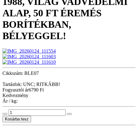
1988, VILÁG VADVÉDELMI
ALAP, 50 FT ÉREMÉS
BORÍTÉKBAN,
BÉLYEGGEL!
Cikkszám: BLE07
Tartásfok: UNC; RITKÁBB!
Fogyasztói ár
6790 Ft
Kedvezmény
Ár / kg: