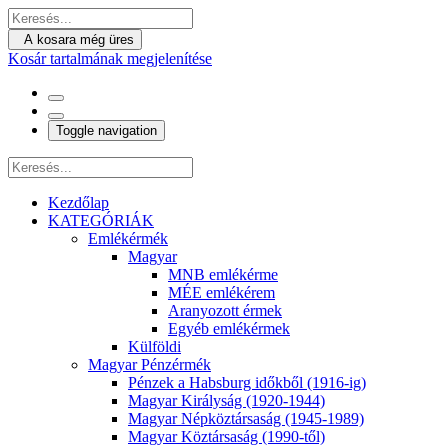
A kosara még üres
Kosár tartalmának megjelenítése
Toggle navigation
Kezdőlap
KATEGÓRIÁK
Emlékérmék
Magyar
MNB emlékérme
MÉE emlékérem
Aranyozott érmek
Egyéb emlékérmek
Külföldi
Magyar Pénzérmék
Pénzek a Habsburg időkből (1916-ig)
Magyar Királyság (1920-1944)
Magyar Népköztársaság (1945-1989)
Magyar Köztársaság (1990-től)