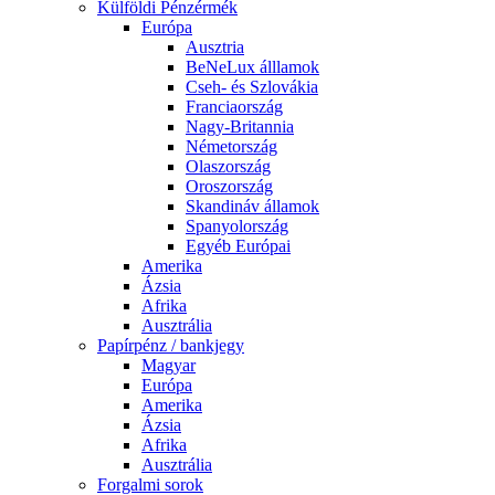
Külföldi Pénzérmék
Európa
Ausztria
BeNeLux álllamok
Cseh- és Szlovákia
Franciaország
Nagy-Britannia
Németország
Olaszország
Oroszország
Skandináv államok
Spanyolország
Egyéb Európai
Amerika
Ázsia
Afrika
Ausztrália
Papírpénz / bankjegy
Magyar
Európa
Amerika
Ázsia
Afrika
Ausztrália
Forgalmi sorok