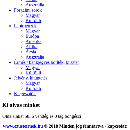
Ausztrália
Forgalmi sorok
Magyar
Külföldi
Papírpénzek
Magyar
Európa
Amerika
Afrika
Ázsia
Ausztrália
Érmés / bankjegyes boríték, bliszter
Magyar
Külföldi
Jelvény, kitüntetés
Magyar
Külföldi
Kiegészítők
Ki olvas minket
Oldalainkat 5836 vendég és 0 tag böngészi
www.ezustermek.hu
© 2018 Minden jog fenntartva - kapcsolat: