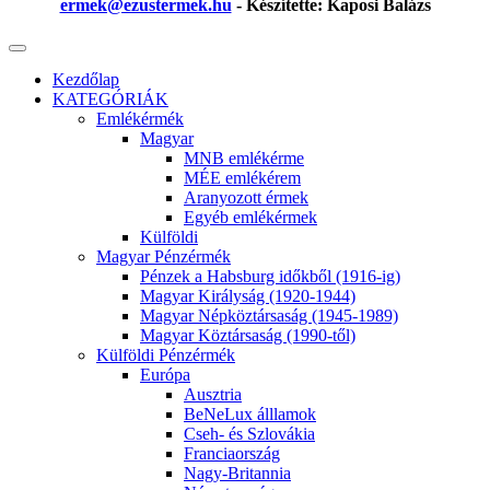
ermek@ezustermek.hu
- Készítette: Kaposi Balázs
Kezdőlap
KATEGÓRIÁK
Emlékérmék
Magyar
MNB emlékérme
MÉE emlékérem
Aranyozott érmek
Egyéb emlékérmek
Külföldi
Magyar Pénzérmék
Pénzek a Habsburg időkből (1916-ig)
Magyar Királyság (1920-1944)
Magyar Népköztársaság (1945-1989)
Magyar Köztársaság (1990-től)
Külföldi Pénzérmék
Európa
Ausztria
BeNeLux álllamok
Cseh- és Szlovákia
Franciaország
Nagy-Britannia