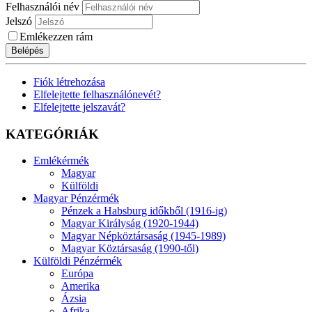
Felhasználói név
Jelszó
Emlékezzen rám
Belépés
Fiók létrehozása
Elfelejtette felhasználónevét?
Elfelejtette jelszavát?
KATEGÓRIÁK
Emlékérmék
Magyar
Külföldi
Magyar Pénzérmék
Pénzek a Habsburg időkből (1916-ig)
Magyar Királyság (1920-1944)
Magyar Népköztársaság (1945-1989)
Magyar Köztársaság (1990-től)
Külföldi Pénzérmék
Európa
Amerika
Ázsia
Afrika