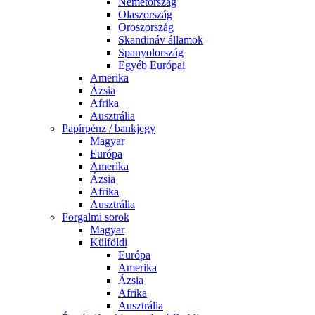
Németország
Olaszország
Oroszország
Skandináv államok
Spanyolország
Egyéb Európai
Amerika
Ázsia
Afrika
Ausztrália
Papírpénz / bankjegy
Magyar
Európa
Amerika
Ázsia
Afrika
Ausztrália
Forgalmi sorok
Magyar
Külföldi
Európa
Amerika
Ázsia
Afrika
Ausztrália