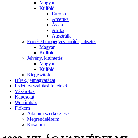
Magyar
Külföldi
Európa
Amerika
Ázsia
Afrika
Ausztrália
Érmés / bankjegyes boríték, bliszter
Magyar
Külföldi
Jelvény, kitüntetés
Magyar
Külföldi
Kiegészítők
Hírek, jelmagyarázat
Üzleti és szállítási feltételek
Vásárolok
Kapcsolat
Webáruház
Fiókom
Adataim szerkesztése
Megrendeléseim
Kosaram