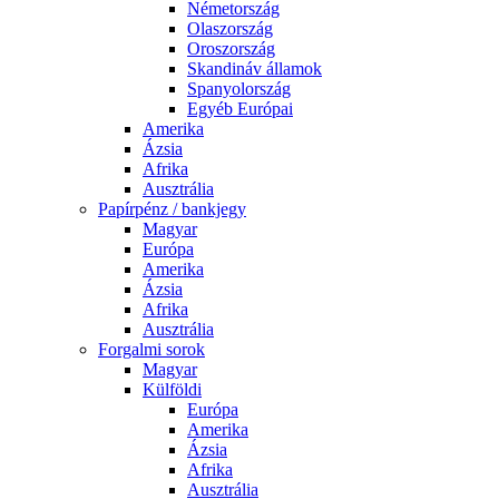
Németország
Olaszország
Oroszország
Skandináv államok
Spanyolország
Egyéb Európai
Amerika
Ázsia
Afrika
Ausztrália
Papírpénz / bankjegy
Magyar
Európa
Amerika
Ázsia
Afrika
Ausztrália
Forgalmi sorok
Magyar
Külföldi
Európa
Amerika
Ázsia
Afrika
Ausztrália