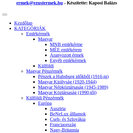
ermek@ezustermek.hu
- Készítette: Kaposi Balázs
Kezdőlap
KATEGÓRIÁK
Emlékérmék
Magyar
MNB emlékérme
MÉE emlékérem
Aranyozott érmek
Egyéb emlékérmek
Külföldi
Magyar Pénzérmék
Pénzek a Habsburg időkből (1916-ig)
Magyar Királyság (1920-1944)
Magyar Népköztársaság (1945-1989)
Magyar Köztársaság (1990-től)
Külföldi Pénzérmék
Európa
Ausztria
BeNeLux álllamok
Cseh- és Szlovákia
Franciaország
Nagy-Britannia