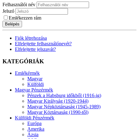
Felhasználói név
Jelszó
Emlékezzen rám
Belépés
Fiók létrehozása
Elfelejtette felhasználónevét?
Elfelejtette jelszavát?
KATEGÓRIÁK
Emlékérmék
Magyar
Külföldi
Magyar Pénzérmék
Pénzek a Habsburg időkből (1916-ig)
Magyar Királyság (1920-1944)
Magyar Népköztársaság (1945-1989)
Magyar Köztársaság (1990-től)
Külföldi Pénzérmék
Európa
Amerika
Ázsia