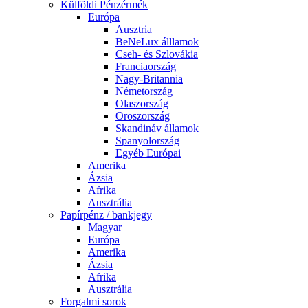
Külföldi Pénzérmék
Európa
Ausztria
BeNeLux álllamok
Cseh- és Szlovákia
Franciaország
Nagy-Britannia
Németország
Olaszország
Oroszország
Skandináv államok
Spanyolország
Egyéb Európai
Amerika
Ázsia
Afrika
Ausztrália
Papírpénz / bankjegy
Magyar
Európa
Amerika
Ázsia
Afrika
Ausztrália
Forgalmi sorok