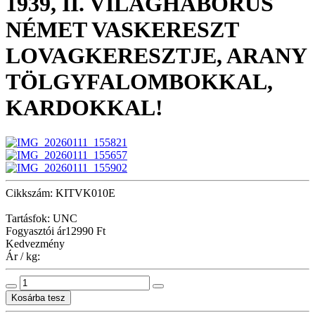
1939, II. VILÁGHÁBORÚS
NÉMET VASKERESZT
LOVAGKERESZTJE, ARANY
TÖLGYFALOMBOKKAL,
KARDOKKAL!
Cikkszám: KITVK010E
Tartásfok: UNC
Fogyasztói ár
12990 Ft
Kedvezmény
Ár / kg: