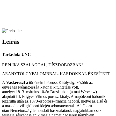
Leírás
Tartásfok: UNC
REPLIKA SZALAGGAL, DÍSZDOBOZBAN!
ARANYTÖLGYFALOMBBAL, KARDOKKAL ÉKESÍTETT
A
Vaskereszt
a történelmi
Porosz Királyság
, később az
egységes
Németország
katonai
kitüntetése
volt,
amelyet
1813
.
március 10-én
Breslauban (a mai
Wrocław
)
alapított
III. Frigyes Vilmos
porosz király. A
napóleoni háborúk
lezárulta után az
1870
-es
porosz–francia háború
, illetve az
első
és
a
második világháború
idején adományozták. A háború
után
Németország
lemondott használatáról, napjainkban csak
felségjelzésként jelenik meg a német hadsereg járművein.