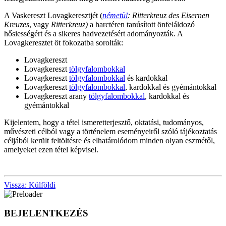
A Vaskereszt Lovagkeresztjét (
németül
: Ritterkreuz des Eisernen
Kreuzes
, vagy
Ritterkreuz)
a harctéren tanúsított önfeláldozó
hősiességért és a sikeres hadvezetésért adományozták. A
Lovagkeresztet öt fokozatba sorolták:
Lovagkereszt
Lovagkereszt
tölgyfalombokkal
Lovagkereszt
tölgyfalombokkal
és kardokkal
Lovagkereszt
tölgyfalombokkal
, kardokkal és gyémántokkal
Lovagkereszt arany
tölgyfalombokkal
, kardokkal és
gyémántokkal
Kijelentem, hogy a tétel ismeretterjesztő, oktatási, tudományos,
művészeti célból vagy a történelem eseményeiről szóló tájékoztatás
céljából került feltöltésre és elhatárolódom minden olyan eszmétől,
amelyeket ezen tétel képvisel.
Vissza: Külföldi
BEJELENTKEZÉS