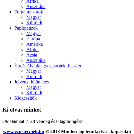
Afrika
Ausztrália
Forgalmi sorok
Magyar
Külföldi
Papírpénzek
Magyar
Európa
Amerika
Afrika
Ázsia
Ausztrália
Érmés / bankjegyes boríték, bliszter
Magyar
Külföldi
Jelvény, kitüntetés
Magyar
Külföldi
Kiegészítők
Ki olvas minket
Oldalainkat 2128 vendég és 0 tag böngészi
www.ezustermek.hu
© 2018 Minden jog fenntartva - kapcsolat: