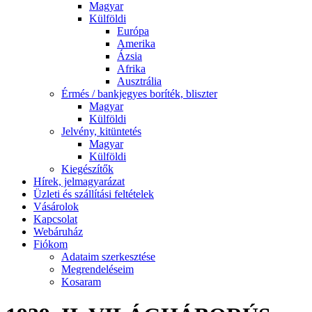
Magyar
Külföldi
Európa
Amerika
Ázsia
Afrika
Ausztrália
Érmés / bankjegyes boríték, bliszter
Magyar
Külföldi
Jelvény, kitüntetés
Magyar
Külföldi
Kiegészítők
Hírek, jelmagyarázat
Üzleti és szállítási feltételek
Vásárolok
Kapcsolat
Webáruház
Fiókom
Adataim szerkesztése
Megrendeléseim
Kosaram