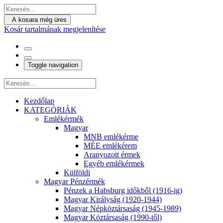
A kosara még üres
Kosár tartalmának megjelenítése
Toggle navigation
Kezdőlap
KATEGÓRIÁK
Emlékérmék
Magyar
MNB emlékérme
MÉE emlékérem
Aranyozott érmek
Egyéb emlékérmek
Külföldi
Magyar Pénzérmék
Pénzek a Habsburg időkből (1916-ig)
Magyar Királyság (1920-1944)
Magyar Népköztársaság (1945-1989)
Magyar Köztársaság (1990-től)