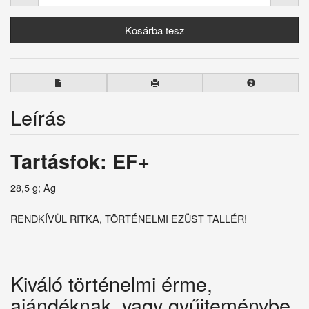
Leírás
Tartásfok: EF+
28,5 g; Ag
RENDKÍVÜL RITKA, TÖRTÉNELMI EZÜST TALLÉR!
Kiváló történelmi érme,
ajándéknak, vagy gyűjteménybe