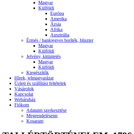
Magyar
Külföldi
Európa
Amerika
Ázsia
Afrika
Ausztrália
Érmés / bankjegyes boríték, bliszter
Magyar
Külföldi
Jelvény, kitüntetés
Magyar
Külföldi
Kiegészítők
Hírek, jelmagyarázat
Üzleti és szállítási feltételek
Vásárolok
Kapcsolat
Webáruház
Fiókom
Adataim szerkesztése
Megrendeléseim
Kosaram