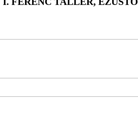
 I. FERENC TALLÉR, EZÜS