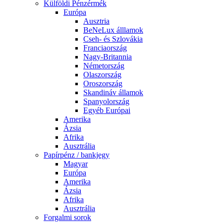
Külföldi Pénzérmék
Európa
Ausztria
BeNeLux álllamok
Cseh- és Szlovákia
Franciaország
Nagy-Britannia
Németország
Olaszország
Oroszország
Skandináv államok
Spanyolország
Egyéb Európai
Amerika
Ázsia
Afrika
Ausztrália
Papírpénz / bankjegy
Magyar
Európa
Amerika
Ázsia
Afrika
Ausztrália
Forgalmi sorok