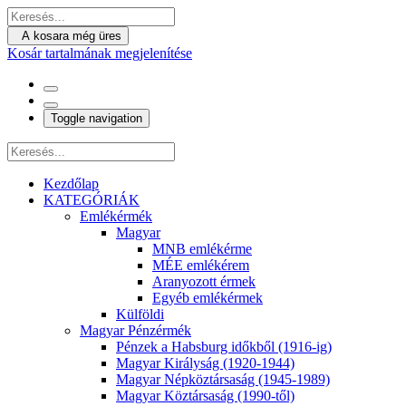
A kosara még üres
Kosár tartalmának megjelenítése
Toggle navigation
Kezdőlap
KATEGÓRIÁK
Emlékérmék
Magyar
MNB emlékérme
MÉE emlékérem
Aranyozott érmek
Egyéb emlékérmek
Külföldi
Magyar Pénzérmék
Pénzek a Habsburg időkből (1916-ig)
Magyar Királyság (1920-1944)
Magyar Népköztársaság (1945-1989)
Magyar Köztársaság (1990-től)