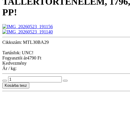
TALLÉRTÖRTÉNELEM, 1796,
PP!
Cikkszám: MTL30BA29
Tartásfok: UNC!
Fogyasztói ár
4790 Ft
Kedvezmény
Ár / kg: