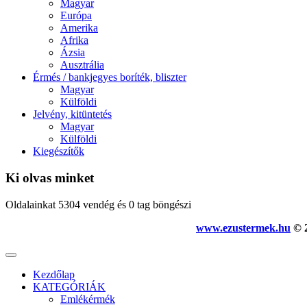
Magyar
Európa
Amerika
Afrika
Ázsia
Ausztrália
Érmés / bankjegyes boríték, bliszter
Magyar
Külföldi
Jelvény, kitüntetés
Magyar
Külföldi
Kiegészítők
Ki olvas minket
Oldalainkat 5304 vendég és 0 tag böngészi
www.ezustermek.hu
© 2
Kezdőlap
KATEGÓRIÁK
Emlékérmék