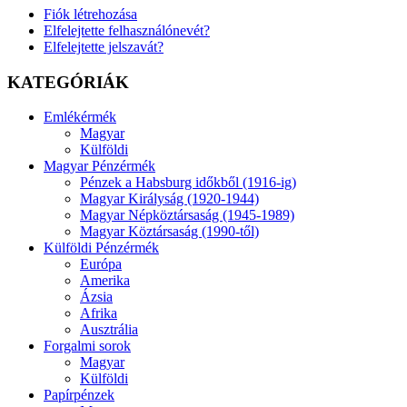
Fiók létrehozása
Elfelejtette felhasználónevét?
Elfelejtette jelszavát?
KATEGÓRIÁK
Emlékérmék
Magyar
Külföldi
Magyar Pénzérmék
Pénzek a Habsburg időkből (1916-ig)
Magyar Királyság (1920-1944)
Magyar Népköztársaság (1945-1989)
Magyar Köztársaság (1990-től)
Külföldi Pénzérmék
Európa
Amerika
Ázsia
Afrika
Ausztrália
Forgalmi sorok
Magyar
Külföldi
Papírpénzek