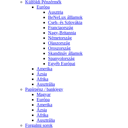
Külföldi Pénzérmék
Európa
Ausztria
BeNeLux álllamok
Cseh- és Szlovákia
Franciaország
Nagy-Britannia
Németország
Olaszország
Oroszország
Skandináv államok
Spanyolország
Egyéb Európai
Amerika
Ázsia
Afrika
Ausztrália
Papírpénz / bankjegy
Magyar
Európa
Amerika
Ázsia
Afrika
Ausztrália
Forgalmi sorok