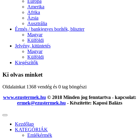
Európa
Amerika
Afrika
Ázsia
Ausztrália
Érmés / bankjegyes boríték, bliszter
Magyar
Külföldi
Jelvény, kitüntetés
Magyar
Külföldi
Kiegészítők
Ki olvas minket
Oldalainkat 1368 vendég és 0 tag böngészi
www.ezustermek.hu
© 2018 Minden jog fenntartva - kapcsolat:
ermek@ezustermek.hu
- Készítette: Kaposi Balázs
Kezdőlap
KATEGÓRIÁK
Emlékérmék