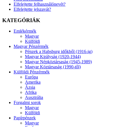
Elfelejtette felhasználónevét?
Elfelejtette jelszavát?
KATEGÓRIÁK
Emlékérmék
Magyar
Külföldi
Magyar Pénzérmék
Pénzek a Habsburg időkből (1916-ig)
Magyar Királyság (1920-1944)
Magyar Népköztársaság (1945-1989)
Magyar Köztársaság (1990-től)
Külföldi Pénzérmék
Európa
Amerika
Ázsia
Afrika
Ausztrália
Forgalmi sorok
Magyar
Külföldi
Papírpénzek
Magyar