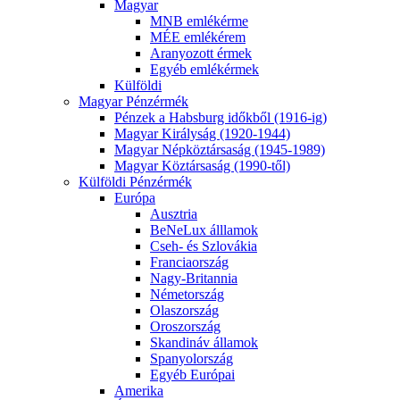
Magyar
MNB emlékérme
MÉE emlékérem
Aranyozott érmek
Egyéb emlékérmek
Külföldi
Magyar Pénzérmék
Pénzek a Habsburg időkből (1916-ig)
Magyar Királyság (1920-1944)
Magyar Népköztársaság (1945-1989)
Magyar Köztársaság (1990-től)
Külföldi Pénzérmék
Európa
Ausztria
BeNeLux álllamok
Cseh- és Szlovákia
Franciaország
Nagy-Britannia
Németország
Olaszország
Oroszország
Skandináv államok
Spanyolország
Egyéb Európai
Amerika