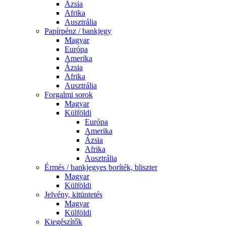
Ázsia
Afrika
Ausztrália
Papírpénz / bankjegy
Magyar
Európa
Amerika
Ázsia
Afrika
Ausztrália
Forgalmi sorok
Magyar
Külföldi
Európa
Amerika
Ázsia
Afrika
Ausztrália
Érmés / bankjegyes boríték, bliszter
Magyar
Külföldi
Jelvény, kitüntetés
Magyar
Külföldi
Kiegészítők