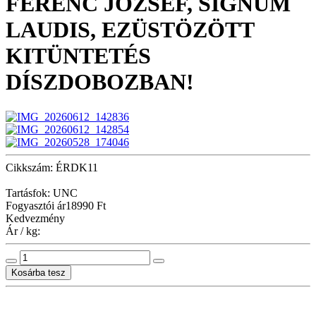
FERENC JÓZSEF, SIGNUM
LAUDIS, EZÜSTÖZÖTT
KITÜNTETÉS
DÍSZDOBOZBAN!
Cikkszám: ÉRDK11
Tartásfok: UNC
Fogyasztói ár
18990 Ft
Kedvezmény
Ár / kg: