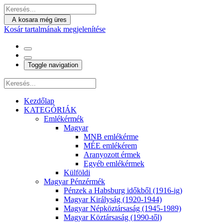
A kosara még üres
Kosár tartalmának megjelenítése
Toggle navigation
Kezdőlap
KATEGÓRIÁK
Emlékérmék
Magyar
MNB emlékérme
MÉE emlékérem
Aranyozott érmek
Egyéb emlékérmek
Külföldi
Magyar Pénzérmék
Pénzek a Habsburg időkből (1916-ig)
Magyar Királyság (1920-1944)
Magyar Népköztársaság (1945-1989)
Magyar Köztársaság (1990-től)