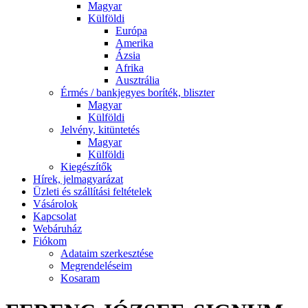
Magyar
Külföldi
Európa
Amerika
Ázsia
Afrika
Ausztrália
Érmés / bankjegyes boríték, bliszter
Magyar
Külföldi
Jelvény, kitüntetés
Magyar
Külföldi
Kiegészítők
Hírek, jelmagyarázat
Üzleti és szállítási feltételek
Vásárolok
Kapcsolat
Webáruház
Fiókom
Adataim szerkesztése
Megrendeléseim
Kosaram