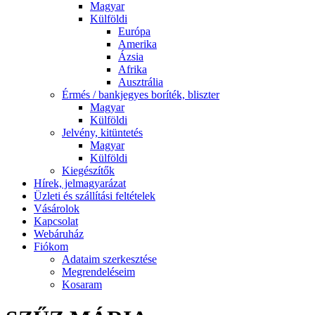
Magyar
Külföldi
Európa
Amerika
Ázsia
Afrika
Ausztrália
Érmés / bankjegyes boríték, bliszter
Magyar
Külföldi
Jelvény, kitüntetés
Magyar
Külföldi
Kiegészítők
Hírek, jelmagyarázat
Üzleti és szállítási feltételek
Vásárolok
Kapcsolat
Webáruház
Fiókom
Adataim szerkesztése
Megrendeléseim
Kosaram