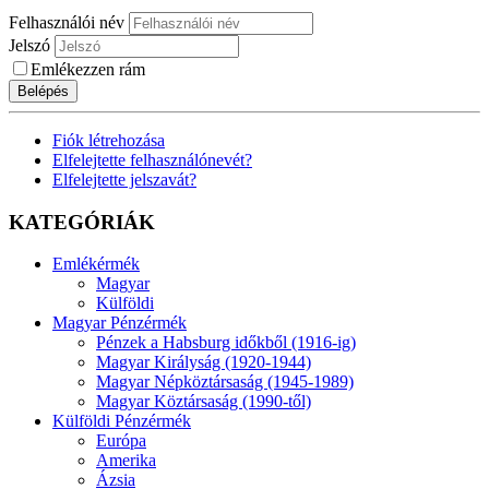
Felhasználói név
Jelszó
Emlékezzen rám
Belépés
Fiók létrehozása
Elfelejtette felhasználónevét?
Elfelejtette jelszavát?
KATEGÓRIÁK
Emlékérmék
Magyar
Külföldi
Magyar Pénzérmék
Pénzek a Habsburg időkből (1916-ig)
Magyar Királyság (1920-1944)
Magyar Népköztársaság (1945-1989)
Magyar Köztársaság (1990-től)
Külföldi Pénzérmék
Európa
Amerika
Ázsia