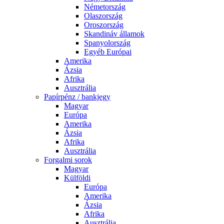
Németország
Olaszország
Oroszország
Skandináv államok
Spanyolország
Egyéb Európai
Amerika
Ázsia
Afrika
Ausztrália
Papírpénz / bankjegy
Magyar
Európa
Amerika
Ázsia
Afrika
Ausztrália
Forgalmi sorok
Magyar
Külföldi
Európa
Amerika
Ázsia
Afrika
Ausztrália