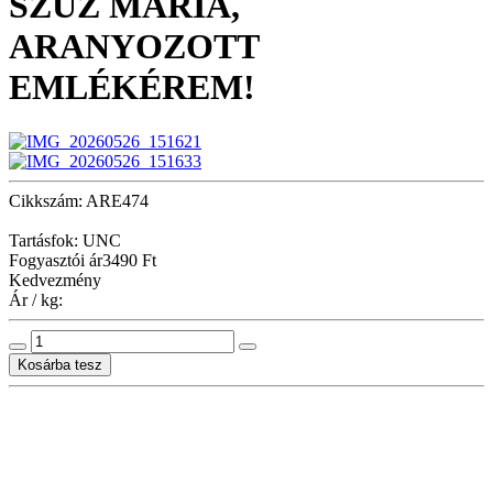
SZŰZ MÁRIA,
ARANYOZOTT
EMLÉKÉREM!
Cikkszám: ARE474
Tartásfok: UNC
Fogyasztói ár
3490 Ft
Kedvezmény
Ár / kg: