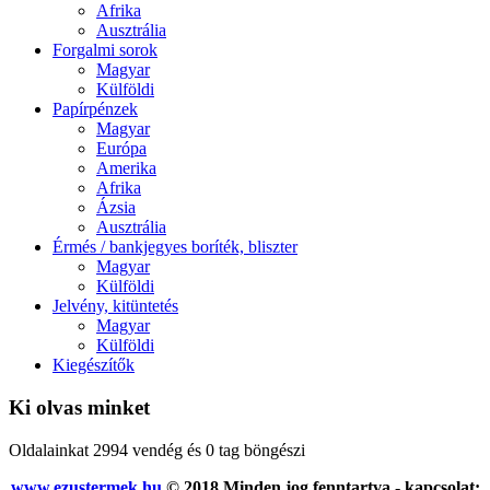
Afrika
Ausztrália
Forgalmi sorok
Magyar
Külföldi
Papírpénzek
Magyar
Európa
Amerika
Afrika
Ázsia
Ausztrália
Érmés / bankjegyes boríték, bliszter
Magyar
Külföldi
Jelvény, kitüntetés
Magyar
Külföldi
Kiegészítők
Ki olvas minket
Oldalainkat 2994 vendég és 0 tag böngészi
www.ezustermek.hu
© 2018 Minden jog fenntartva - kapcsolat: