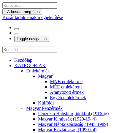
A kosara még üres
Kosár tartalmának megjelenítése
Toggle navigation
Kezdőlap
KATEGÓRIÁK
Emlékérmék
Magyar
MNB emlékérme
MÉE emlékérem
Aranyozott érmek
Egyéb emlékérmek
Külföldi
Magyar Pénzérmék
Pénzek a Habsburg időkből (1916-ig)
Magyar Királyság (1920-1944)
Magyar Népköztársaság (1945-1989)
Magyar Köztársaság (1990-től)