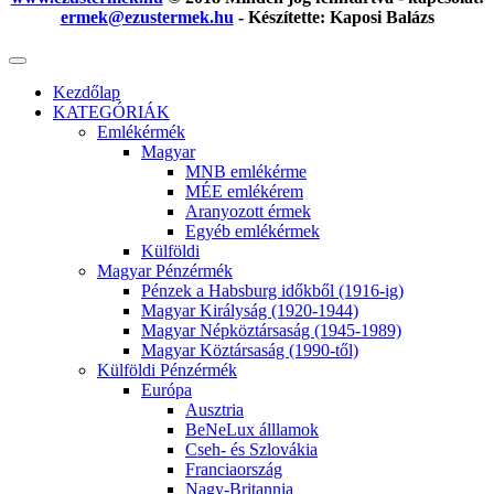
ermek@ezustermek.hu
- Készítette: Kaposi Balázs
Kezdőlap
KATEGÓRIÁK
Emlékérmék
Magyar
MNB emlékérme
MÉE emlékérem
Aranyozott érmek
Egyéb emlékérmek
Külföldi
Magyar Pénzérmék
Pénzek a Habsburg időkből (1916-ig)
Magyar Királyság (1920-1944)
Magyar Népköztársaság (1945-1989)
Magyar Köztársaság (1990-től)
Külföldi Pénzérmék
Európa
Ausztria
BeNeLux álllamok
Cseh- és Szlovákia
Franciaország
Nagy-Britannia