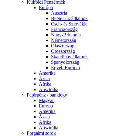
Külföldi Pénzérmék
Európa
Ausztria
BeNeLux álllamok
Cseh- és Szlovákia
Franciaország
Nagy-Britannia
Németország
Olaszország
Oroszország
Skandináv államok
Spanyolország
Egyéb Európai
Amerika
Ázsia
Afrika
Ausztrália
Papírpénz / bankjegy
Magyar
Európa
Amerika
Ázsia
Afrika
Ausztrália
Forgalmi sorok