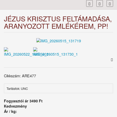
Toggl
JÉZUS KRISZTUS FELTÁMADÁSA,
ARANYOZOTT EMLÉKÉREM, PP!
Cikkszám: ARE477
Tartásfok: UNC
Fogyasztói ár
3490 Ft
Kedvezmény
Ár / kg: