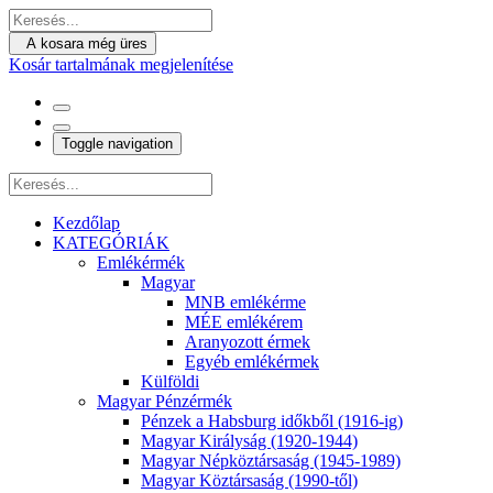
A kosara még üres
Kosár tartalmának megjelenítése
Toggle navigation
Kezdőlap
KATEGÓRIÁK
Emlékérmék
Magyar
MNB emlékérme
MÉE emlékérem
Aranyozott érmek
Egyéb emlékérmek
Külföldi
Magyar Pénzérmék
Pénzek a Habsburg időkből (1916-ig)
Magyar Királyság (1920-1944)
Magyar Népköztársaság (1945-1989)
Magyar Köztársaság (1990-től)