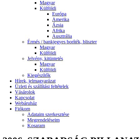
Magyar
Külföldi
Európa
Amerika
Ázsia
Afrika
Ausztrália
Érmés / bankjegyes boríték, bliszter
Magyar
Külföldi
Jelvény, kitüntetés
Magyar
Külföldi
Kiegészítők
Hírek, jelmagyarázat
Üzleti és szállítási feltételek
Vásárolok
Kapcsolat
Webáruház
Fiókom
Adataim szerkesztése
Megrendeléseim
Kosaram