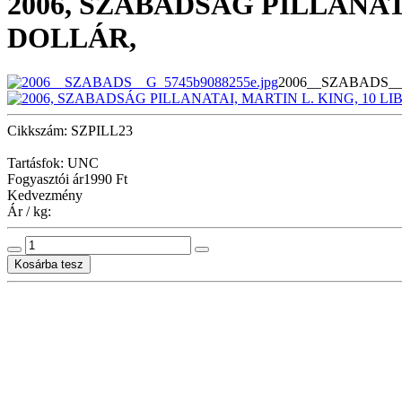
2006, SZABADSÁG PILLANAT
DOLLÁR,
2006__SZABADS__G
Cikkszám: SZPILL23
Tartásfok: UNC
Fogyasztói ár
1990 Ft
Kedvezmény
Ár / kg: