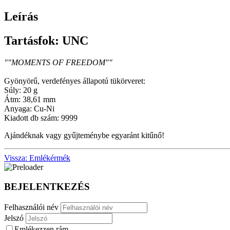
Leírás
Tartásfok: UNC
""MOMENTS OF FREEDOM""
Gyönyörű, verdefényes állapotú tükörveret:
Súly: 20 g
Átm: 38,61 mm
Anyaga: Cu-Ni
Kiadott db szám: 9999
Ajándéknak vagy gyűjteménybe egyaránt kitűnő!
Vissza: Emlékérmék
BEJELENTKEZÉS
Felhasználói név
Jelszó
Emlékezzen rám