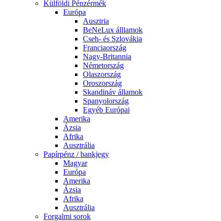
Külföldi Pénzérmék
Európa
Ausztria
BeNeLux álllamok
Cseh- és Szlovákia
Franciaország
Nagy-Britannia
Németország
Olaszország
Oroszország
Skandináv államok
Spanyolország
Egyéb Európai
Amerika
Ázsia
Afrika
Ausztrália
Papírpénz / bankjegy
Magyar
Európa
Amerika
Ázsia
Afrika
Ausztrália
Forgalmi sorok