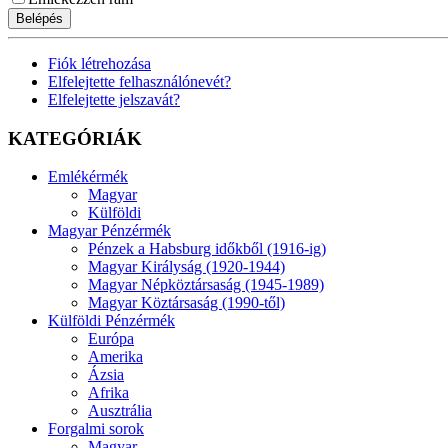
Belépés
Fiók létrehozása
Elfelejtette felhasználónevét?
Elfelejtette jelszavát?
KATEGÓRIÁK
Emlékérmék
Magyar
Külföldi
Magyar Pénzérmék
Pénzek a Habsburg időkből (1916-ig)
Magyar Királyság (1920-1944)
Magyar Népköztársaság (1945-1989)
Magyar Köztársaság (1990-től)
Külföldi Pénzérmék
Európa
Amerika
Ázsia
Afrika
Ausztrália
Forgalmi sorok
Magyar