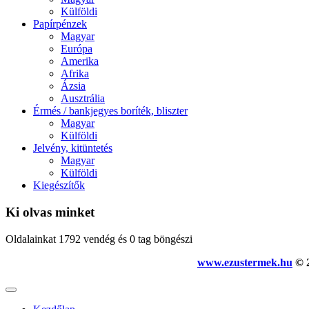
Külföldi
Papírpénzek
Magyar
Európa
Amerika
Afrika
Ázsia
Ausztrália
Érmés / bankjegyes boríték, bliszter
Magyar
Külföldi
Jelvény, kitüntetés
Magyar
Külföldi
Kiegészítők
Ki olvas minket
Oldalainkat 1792 vendég és 0 tag böngészi
www.ezustermek.hu
© 2