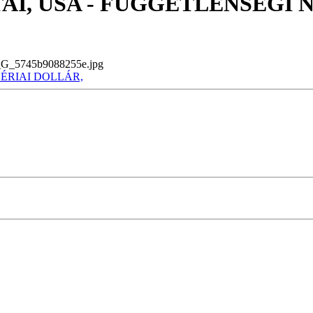
AI, USA - FÜGGETLENSÉGI N
_5745b9088255e.jpg