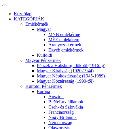
Kezdőlap
KATEGÓRIÁK
Emlékérmék
Magyar
MNB emlékérme
MÉE emlékérem
Aranyozott érmek
Egyéb emlékérmek
Külföldi
Magyar Pénzérmék
Pénzek a Habsburg időkből (1916-ig)
Magyar Királyság (1920-1944)
Magyar Népköztársaság (1945-1989)
Magyar Köztársaság (1990-től)
Külföldi Pénzérmék
Európa
Ausztria
BeNeLux álllamok
Cseh- és Szlovákia
Franciaország
Nagy-Britannia
Németország
Olaszország