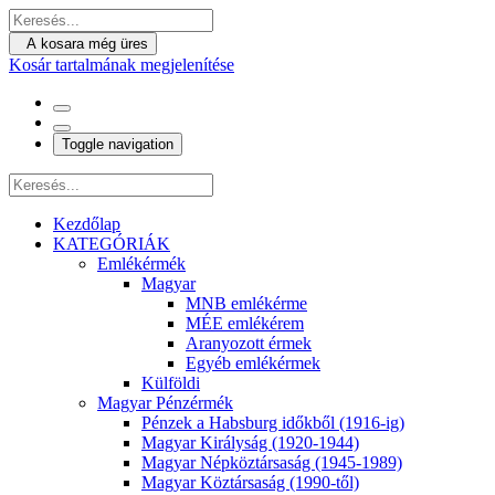
A kosara még üres
Kosár tartalmának megjelenítése
Toggle navigation
Kezdőlap
KATEGÓRIÁK
Emlékérmék
Magyar
MNB emlékérme
MÉE emlékérem
Aranyozott érmek
Egyéb emlékérmek
Külföldi
Magyar Pénzérmék
Pénzek a Habsburg időkből (1916-ig)
Magyar Királyság (1920-1944)
Magyar Népköztársaság (1945-1989)
Magyar Köztársaság (1990-től)