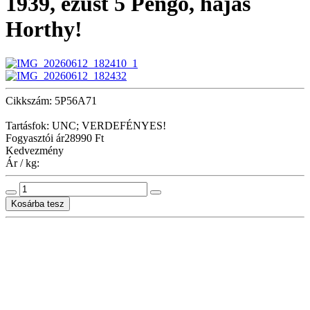
1939, ezüst 5 Pengő, hajas
Horthy!
Cikkszám: 5P56A71
Tartásfok: UNC; VERDEFÉNYES!
Fogyasztói ár
28990 Ft
Kedvezmény
Ár / kg: