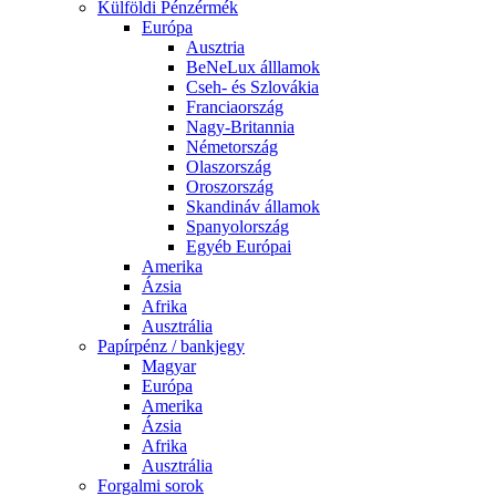
Külföldi Pénzérmék
Európa
Ausztria
BeNeLux álllamok
Cseh- és Szlovákia
Franciaország
Nagy-Britannia
Németország
Olaszország
Oroszország
Skandináv államok
Spanyolország
Egyéb Európai
Amerika
Ázsia
Afrika
Ausztrália
Papírpénz / bankjegy
Magyar
Európa
Amerika
Ázsia
Afrika
Ausztrália
Forgalmi sorok