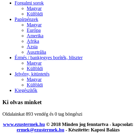
Forgalmi sorok
Magyar
Külföldi
Papírpénzek
Magyar
Európa
Amerika
Afrika
Ázsia
Ausztrália
Érmés / bankjegyes boríték, bliszter
Magyar
Külföldi
Jelvény, kitüntetés
Magyar
Külföldi
Kiegészítők
Ki olvas minket
Oldalainkat 893 vendég és 0 tag böngészi
www.ezustermek.hu
© 2018 Minden jog fenntartva - kapcsolat:
ermek@ezustermek.hu
- Készítette: Kaposi Balázs