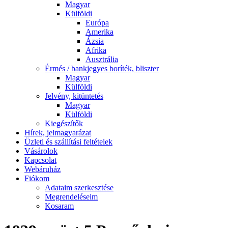
Magyar
Külföldi
Európa
Amerika
Ázsia
Afrika
Ausztrália
Érmés / bankjegyes boríték, bliszter
Magyar
Külföldi
Jelvény, kitüntetés
Magyar
Külföldi
Kiegészítők
Hírek, jelmagyarázat
Üzleti és szállítási feltételek
Vásárolok
Kapcsolat
Webáruház
Fiókom
Adataim szerkesztése
Megrendeléseim
Kosaram