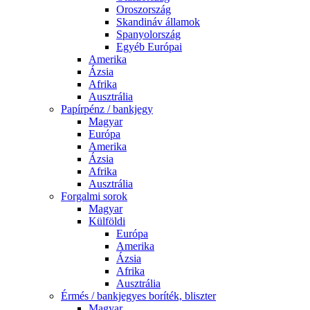
Oroszország
Skandináv államok
Spanyolország
Egyéb Európai
Amerika
Ázsia
Afrika
Ausztrália
Papírpénz / bankjegy
Magyar
Európa
Amerika
Ázsia
Afrika
Ausztrália
Forgalmi sorok
Magyar
Külföldi
Európa
Amerika
Ázsia
Afrika
Ausztrália
Érmés / bankjegyes boríték, bliszter
Magyar