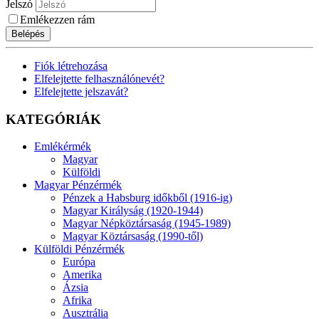
Jelszó
Emlékezzen rám
Belépés
Fiók létrehozása
Elfelejtette felhasználónevét?
Elfelejtette jelszavát?
KATEGÓRIÁK
Emlékérmék
Magyar
Külföldi
Magyar Pénzérmék
Pénzek a Habsburg időkből (1916-ig)
Magyar Királyság (1920-1944)
Magyar Népköztársaság (1945-1989)
Magyar Köztársaság (1990-től)
Külföldi Pénzérmék
Európa
Amerika
Ázsia
Afrika
Ausztrália