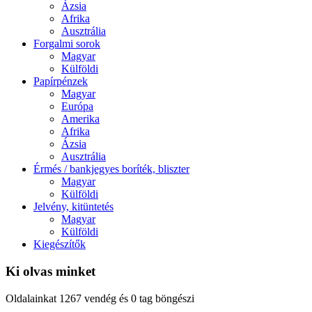
Ázsia
Afrika
Ausztrália
Forgalmi sorok
Magyar
Külföldi
Papírpénzek
Magyar
Európa
Amerika
Afrika
Ázsia
Ausztrália
Érmés / bankjegyes boríték, bliszter
Magyar
Külföldi
Jelvény, kitüntetés
Magyar
Külföldi
Kiegészítők
Ki olvas minket
Oldalainkat 1267 vendég és 0 tag böngészi