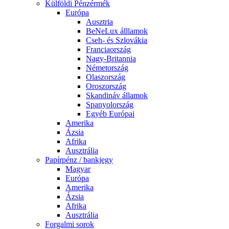
Külföldi Pénzérmék
Európa
Ausztria
BeNeLux álllamok
Cseh- és Szlovákia
Franciaország
Nagy-Britannia
Németország
Olaszország
Oroszország
Skandináv államok
Spanyolország
Egyéb Európai
Amerika
Ázsia
Afrika
Ausztrália
Papírpénz / bankjegy
Magyar
Európa
Amerika
Ázsia
Afrika
Ausztrália
Forgalmi sorok