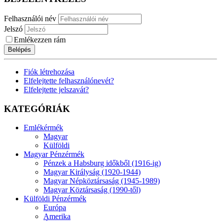
Felhasználói név
Jelszó
Emlékezzen rám
Belépés
Fiók létrehozása
Elfelejtette felhasználónevét?
Elfelejtette jelszavát?
KATEGÓRIÁK
Emlékérmék
Magyar
Külföldi
Magyar Pénzérmék
Pénzek a Habsburg időkből (1916-ig)
Magyar Királyság (1920-1944)
Magyar Népköztársaság (1945-1989)
Magyar Köztársaság (1990-től)
Külföldi Pénzérmék
Európa
Amerika