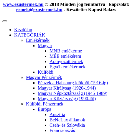
www.ezustermek.hu
© 2018 Minden jog fenntartva - kapcsolat:
ermek@ezustermek.hu
- Készítette: Kaposi Balázs
Kezdőlap
KATEGÓRIÁK
Emlékérmék
Magyar
MNB emlékérme
MÉE emlékérem
Aranyozott érmek
Egyéb emlékérmek
Külföldi
Magyar Pénzérmék
Pénzek a Habsburg időkből (1916-ig)
Magyar Királyság (1920-1944)
Magyar Népköztársaság (1945-1989)
Magyar Köztársaság (1990-től)
Külföldi Pénzérmék
Európa
Ausztria
BeNeLux álllamok
Cseh- és Szlovákia
Franciaország