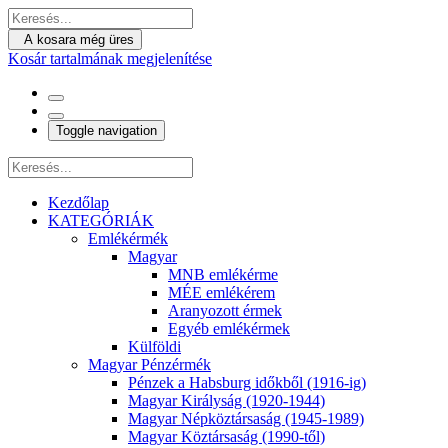
A kosara még üres
Kosár tartalmának megjelenítése
Toggle navigation
Kezdőlap
KATEGÓRIÁK
Emlékérmék
Magyar
MNB emlékérme
MÉE emlékérem
Aranyozott érmek
Egyéb emlékérmek
Külföldi
Magyar Pénzérmék
Pénzek a Habsburg időkből (1916-ig)
Magyar Királyság (1920-1944)
Magyar Népköztársaság (1945-1989)
Magyar Köztársaság (1990-től)