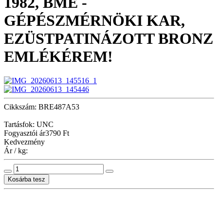
1982, BME -
GÉPÉSZMÉRNÖKI KAR,
EZÜSTPATINÁZOTT BRONZ
EMLÉKÉREM!
Cikkszám: BRE487A53
Tartásfok: UNC
Fogyasztói ár
3790 Ft
Kedvezmény
Ár / kg: