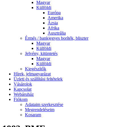
Magyar
Külföldi
Európa
Amerika
Ázsia
Afrika
Ausztrália
Érmés / bankjegyes boríték, bliszter
Magyar
Külföldi
Jelvény, kitüntetés
Magyar
Külföldi
Kiegészítők
Hírek, jelmagyarázat
Üzleti és szállítási feltételek
Vásárolok
Kapcsolat
Webáruház
Fiókom
Adataim szerkesztése
Megrendeléseim
Kosaram