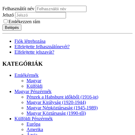
Felhasználói név
Jelszó
Emlékezzen rám
Belépés
Fiók létrehozása
Elfelejtette felhasználónevét?
Elfelejtette jelszavát?
KATEGÓRIÁK
Emlékérmék
Magyar
Külföldi
Magyar Pénzérmék
Pénzek a Habsburg időkből (1916-ig)
Magyar Királyság (1920-1944)
Magyar Népköztársaság (1945-1989)
Magyar Köztársaság (1990-től)
Külföldi Pénzérmék
Európa
Amerika
Ázsia