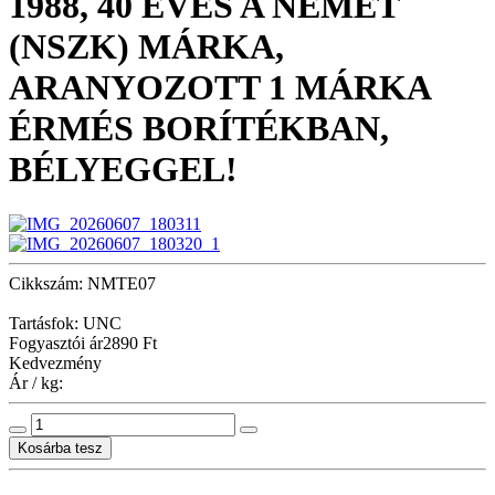
1988, 40 ÉVES A NÉMET
(NSZK) MÁRKA,
ARANYOZOTT 1 MÁRKA
ÉRMÉS BORÍTÉKBAN,
BÉLYEGGEL!
Cikkszám: NMTE07
Tartásfok: UNC
Fogyasztói ár
2890 Ft
Kedvezmény
Ár / kg: