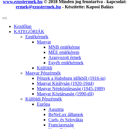
www.ezustermek.hu
© 2018 Minden jog fenntartva - kapcsolat:
ermek@ezustermek.hu
- Készítette: Kaposi Balázs
Kezdőlap
KATEGÓRIÁK
Emlékérmék
Magyar
MNB emlékérme
MÉE emlékérem
Aranyozott érmek
Egyéb emlékérmek
Külföldi
Magyar Pénzérmék
Pénzek a Habsburg időkből (1916-ig)
Magyar Királyság (1920-1944)
Magyar Népköztársaság (1945-1989)
Magyar Köztársaság (1990-től)
Külföldi Pénzérmék
Európa
Ausztria
BeNeLux álllamok
Cseh- és Szlovákia
Franciaország