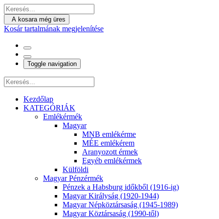
A kosara még üres
Kosár tartalmának megjelenítése
Toggle navigation
Kezdőlap
KATEGÓRIÁK
Emlékérmék
Magyar
MNB emlékérme
MÉE emlékérem
Aranyozott érmek
Egyéb emlékérmek
Külföldi
Magyar Pénzérmék
Pénzek a Habsburg időkből (1916-ig)
Magyar Királyság (1920-1944)
Magyar Népköztársaság (1945-1989)
Magyar Köztársaság (1990-től)