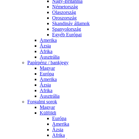
Nagy-Britannia
Németország
Olaszország
Oroszország
Skandináv államok
Spanyolország
Egyéb Európai
Amerika
Ázsia
Afrika
Ausztrália
Papírpénz / bankjegy
Magyar
Európa
Amerika
Ázsia
Afrika
Ausztrália
Forgalmi sorok
Magyar
Külföldi
Európa
Amerika
Ázsia
Afrika