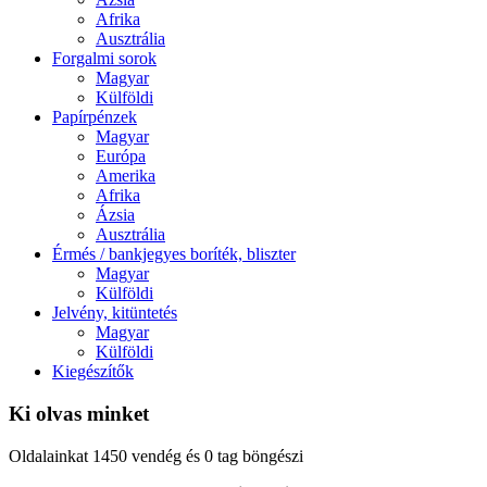
Afrika
Ausztrália
Forgalmi sorok
Magyar
Külföldi
Papírpénzek
Magyar
Európa
Amerika
Afrika
Ázsia
Ausztrália
Érmés / bankjegyes boríték, bliszter
Magyar
Külföldi
Jelvény, kitüntetés
Magyar
Külföldi
Kiegészítők
Ki olvas minket
Oldalainkat 1450 vendég és 0 tag böngészi