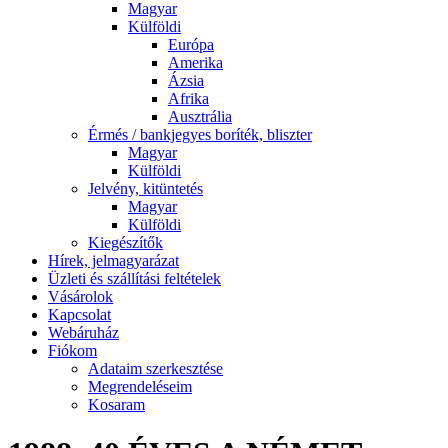
Magyar
Külföldi
Európa
Amerika
Ázsia
Afrika
Ausztrália
Érmés / bankjegyes boríték, bliszter
Magyar
Külföldi
Jelvény, kitüntetés
Magyar
Külföldi
Kiegészítők
Hírek, jelmagyarázat
Üzleti és szállítási feltételek
Vásárolok
Kapcsolat
Webáruház
Fiókom
Adataim szerkesztése
Megrendeléseim
Kosaram