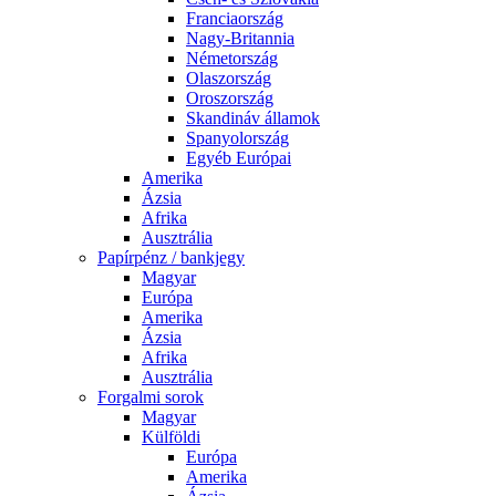
Franciaország
Nagy-Britannia
Németország
Olaszország
Oroszország
Skandináv államok
Spanyolország
Egyéb Európai
Amerika
Ázsia
Afrika
Ausztrália
Papírpénz / bankjegy
Magyar
Európa
Amerika
Ázsia
Afrika
Ausztrália
Forgalmi sorok
Magyar
Külföldi
Európa
Amerika