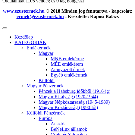
Oldalainkat 1105 vendég és 0 tag böngészi
www.ezustermek.hu
© 2018 Minden jog fenntartva - kapcsolat:
ermek@ezustermek.hu
- Készítette: Kaposi Balázs
Kezdőlap
KATEGÓRIÁK
Emlékérmék
Magyar
MNB emlékérme
MÉE emlékérem
Aranyozott érmek
Egyéb emlékérmek
Külföldi
Magyar Pénzérmék
Pénzek a Habsburg időkből (1916-ig)
Magyar Királyság (1920-1944)
Magyar Népköztársaság (1945-1989)
Magyar Köztársaság (1990-től)
Külföldi Pénzérmék
Európa
Ausztria
BeNeLux álllamok
Cseh- és Szlovákia