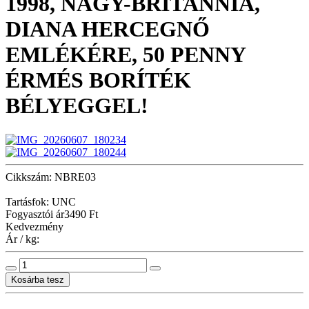
1998, NAGY-BRITANNIA,
DIANA HERCEGNŐ
EMLÉKÉRE, 50 PENNY
ÉRMÉS BORÍTÉK
BÉLYEGGEL!
Cikkszám: NBRE03
Tartásfok: UNC
Fogyasztói ár
3490 Ft
Kedvezmény
Ár / kg: