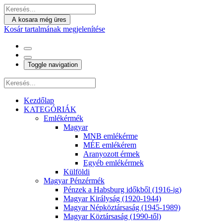
A kosara még üres
Kosár tartalmának megjelenítése
Toggle navigation
Kezdőlap
KATEGÓRIÁK
Emlékérmék
Magyar
MNB emlékérme
MÉE emlékérem
Aranyozott érmek
Egyéb emlékérmek
Külföldi
Magyar Pénzérmék
Pénzek a Habsburg időkből (1916-ig)
Magyar Királyság (1920-1944)
Magyar Népköztársaság (1945-1989)
Magyar Köztársaság (1990-től)