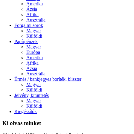
Amerika
Ázsia
Afrika
Ausztrália
Forgalmi sorok
Magyar
Külföldi
Papírpénzek
Magyar
Európa
Amerika
Afrika
Ázsia
Ausztrália
Érmés / bankjegyes boríték, bliszter
Magyar
Külföldi
Jelvény, kitüntetés
Magyar
Külföldi
Kiegészítők
Ki olvas minket