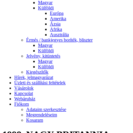
Magyar
Külföldi
Európa
Amerika
Ázsia
Afrika
Ausztrália
Érmés / bankjegyes boríték, bliszter
Magyar
Külföldi
Jelvény, kitüntetés
Magyar
Külföldi
Kiegészítők
Hírek, jelmagyarázat
Üzleti és szállítási feltételek
Vásárolok
Kapcsolat
Webáruház
Fiókom
Adataim szerkesztése
Megrendeléseim
Kosaram