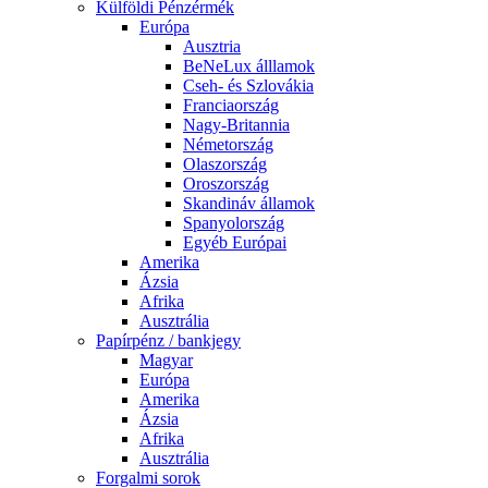
Külföldi Pénzérmék
Európa
Ausztria
BeNeLux álllamok
Cseh- és Szlovákia
Franciaország
Nagy-Britannia
Németország
Olaszország
Oroszország
Skandináv államok
Spanyolország
Egyéb Európai
Amerika
Ázsia
Afrika
Ausztrália
Papírpénz / bankjegy
Magyar
Európa
Amerika
Ázsia
Afrika
Ausztrália
Forgalmi sorok