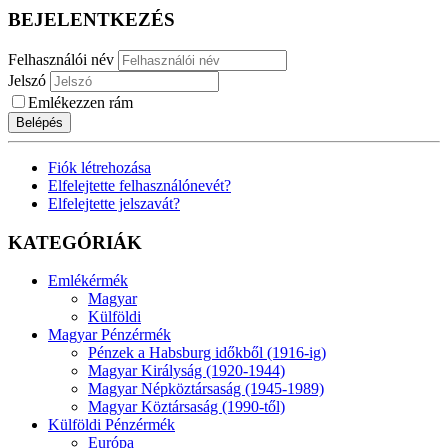
BEJELENTKEZÉS
Felhasználói név
Jelszó
Emlékezzen rám
Belépés
Fiók létrehozása
Elfelejtette felhasználónevét?
Elfelejtette jelszavát?
KATEGÓRIÁK
Emlékérmék
Magyar
Külföldi
Magyar Pénzérmék
Pénzek a Habsburg időkből (1916-ig)
Magyar Királyság (1920-1944)
Magyar Népköztársaság (1945-1989)
Magyar Köztársaság (1990-től)
Külföldi Pénzérmék
Európa