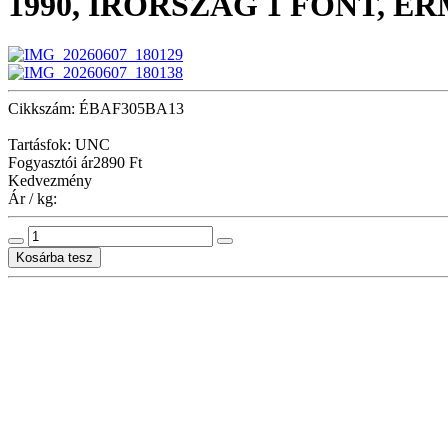
1990, ÍRORSZÁG 1 FONT, 
Cikkszám: ÉBAF305BA13
Tartásfok: UNC
Fogyasztói ár
2890 Ft
Kedvezmény
Ár / kg: