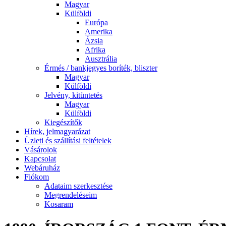
Magyar
Külföldi
Európa
Amerika
Ázsia
Afrika
Ausztrália
Érmés / bankjegyes boríték, bliszter
Magyar
Külföldi
Jelvény, kitüntetés
Magyar
Külföldi
Kiegészítők
Hírek, jelmagyarázat
Üzleti és szállítási feltételek
Vásárolok
Kapcsolat
Webáruház
Fiókom
Adataim szerkesztése
Megrendeléseim
Kosaram