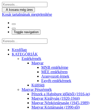
A kosara még üres
Kosár tartalmának megjelenítése
Toggle navigation
Kezdőlap
KATEGÓRIÁK
Emlékérmék
Magyar
MNB emlékérme
MÉE emlékérem
Aranyozott érmek
Egyéb emlékérmek
Külföldi
Magyar Pénzérmék
Pénzek a Habsburg időkből (1916-ig)
Magyar Királyság (1920-1944)
Magyar Népköztársaság (1945-1989)
Magyar Köztársaság (1990-től)