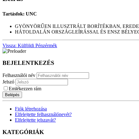
Tartásfok: UNC
GYÖNYÖRŰEN ILLUSZTRÁLT BORÍTÉKBAN, EREDET
HÁTOLDALÁN ORSZÁGLEÍRÁSSAL ÉS ENSZ BÉLYE
Vissza: Külföldi Pénzérmék
BEJELENTKEZÉS
Felhasználói név
Jelszó
Emlékezzen rám
Belépés
Fiók létrehozása
Elfelejtette felhasználónevét?
Elfelejtette jelszavát?
KATEGÓRIÁK