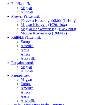
Emlékérmék
Magyar
Külföldi
Magyar Pénzérmék
Pénzek a Habsburg időkből (1916-ig)
Magyar Királyság (1920-1944)
Magyar Népköztársaság (1945-1989)
Magyar Köztársaság (1990-től)
Külföldi Pénzérmék
Európa
Amerika
Ázsia
Afrika
Ausztrália
Forgalmi sorok
Magyar
Külföldi
Papírpénzek
Magyar
Európa
Amerika
Afrika
Ázsia
Ausztrália
Érmés / bankjegyes boríték, bliszter