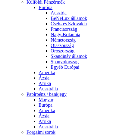
Külföldi Pénzérmék
Európa
Ausztria
BeNeLux álllamok
Cseh- és Szlovákia
Franciaország
Nagy-Britannia
Németország
Olaszország
Oroszország
Skandináv államok
Spanyolország
Egyéb Európai
Amerika
Ázsia
Afrika
Ausztrália
Papírpénz / bankjegy
Magyar
Európa
Amerika
Ázsia
Afrika
Ausztrália
Forgalmi sorok