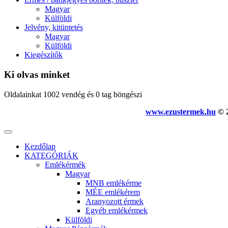
Magyar
Külföldi
Jelvény, kitüntetés
Magyar
Külföldi
Kiegészítők
Ki olvas minket
Oldalainkat 1002 vendég és 0 tag böngészi
www.ezustermek.hu
© 2
Kezdőlap
KATEGÓRIÁK
Emlékérmék
Magyar
MNB emlékérme
MÉE emlékérem
Aranyozott érmek
Egyéb emlékérmek
Külföldi