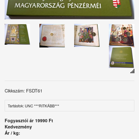
Cikkszám: FSDT61
Tartásfok: UNC ***RITKÁBB***
Fogyasztói ár
19990 Ft
Kedvezmény
Ár / kg: