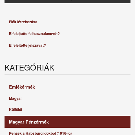
Fiók létrehozása
Elfelejtette felhasználónevét?
Elfelejtette jelszavát?
KATEGÓRIÁK
Emlékérmék
Magyar
Külföldi
Magyar Pénzérmék
Pénzek a Habsburg időkből (1916-ig)