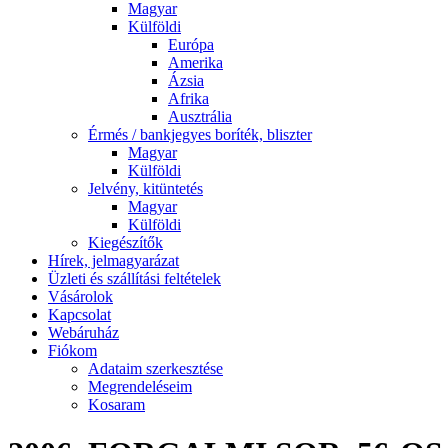
Magyar
Külföldi
Európa
Amerika
Ázsia
Afrika
Ausztrália
Érmés / bankjegyes boríték, bliszter
Magyar
Külföldi
Jelvény, kitüntetés
Magyar
Külföldi
Kiegészítők
Hírek, jelmagyarázat
Üzleti és szállítási feltételek
Vásárolok
Kapcsolat
Webáruház
Fiókom
Adataim szerkesztése
Megrendeléseim
Kosaram