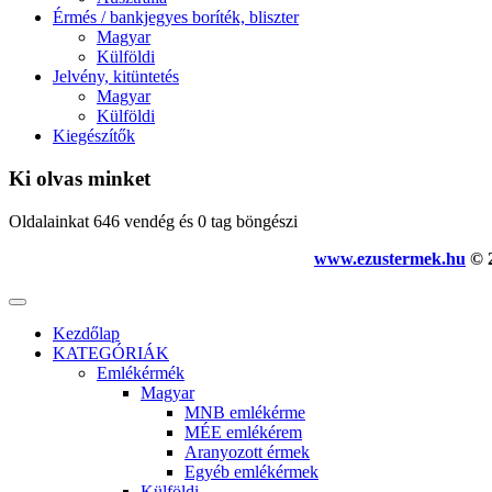
Érmés / bankjegyes boríték, bliszter
Magyar
Külföldi
Jelvény, kitüntetés
Magyar
Külföldi
Kiegészítők
Ki olvas minket
Oldalainkat 646 vendég és 0 tag böngészi
www.ezustermek.hu
© 2
Kezdőlap
KATEGÓRIÁK
Emlékérmék
Magyar
MNB emlékérme
MÉE emlékérem
Aranyozott érmek
Egyéb emlékérmek
Külföldi