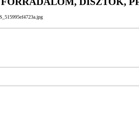
S FORRADALOM, DÍSZTOK, PP
515995ef4723a.jpg