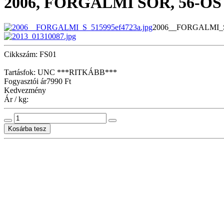
2006, FORGALMI SOR, 56-O
2006__FORGALMI_S_
Cikkszám: FS01
Tartásfok: UNC ***RITKÁBB***
Fogyasztói ár
7990 Ft
Kedvezmény
Ár / kg: