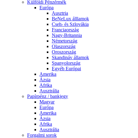
Külföldi Pénzérmék
Európa
Ausztria
BeNeLux álllamok
Cseh- és Szlovákia
Franciaország
Nagy-Britannia
Németország
Olaszország
Oroszország
Skandináv államok
Spanyolország
Egyéb Európai
Amerika
Ázsia
Afrika
Ausztrália
Papírpénz / bankjegy
Magyar
Európa
Amerika
Ázsia
Afrika
Ausztrália
Forgalmi sorok