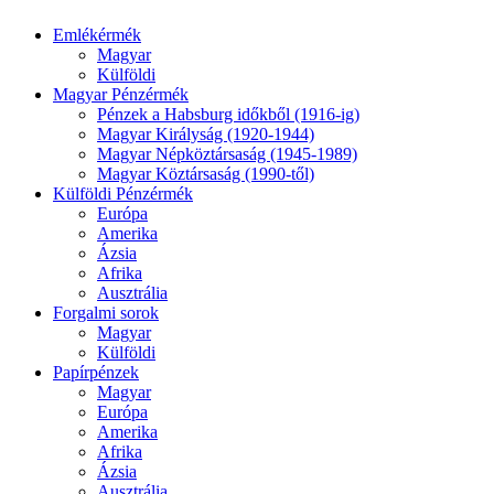
Emlékérmék
Magyar
Külföldi
Magyar Pénzérmék
Pénzek a Habsburg időkből (1916-ig)
Magyar Királyság (1920-1944)
Magyar Népköztársaság (1945-1989)
Magyar Köztársaság (1990-től)
Külföldi Pénzérmék
Európa
Amerika
Ázsia
Afrika
Ausztrália
Forgalmi sorok
Magyar
Külföldi
Papírpénzek
Magyar
Európa
Amerika
Afrika
Ázsia
Ausztrália