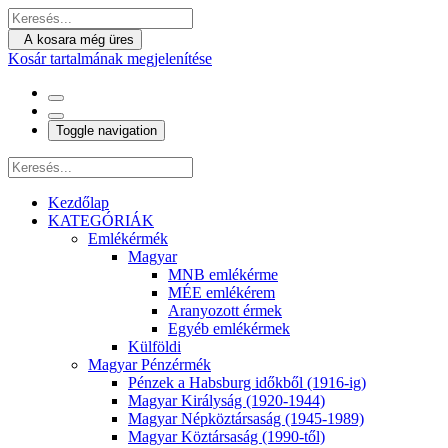
A kosara még üres
Kosár tartalmának megjelenítése
Toggle navigation
Kezdőlap
KATEGÓRIÁK
Emlékérmék
Magyar
MNB emlékérme
MÉE emlékérem
Aranyozott érmek
Egyéb emlékérmek
Külföldi
Magyar Pénzérmék
Pénzek a Habsburg időkből (1916-ig)
Magyar Királyság (1920-1944)
Magyar Népköztársaság (1945-1989)
Magyar Köztársaság (1990-től)