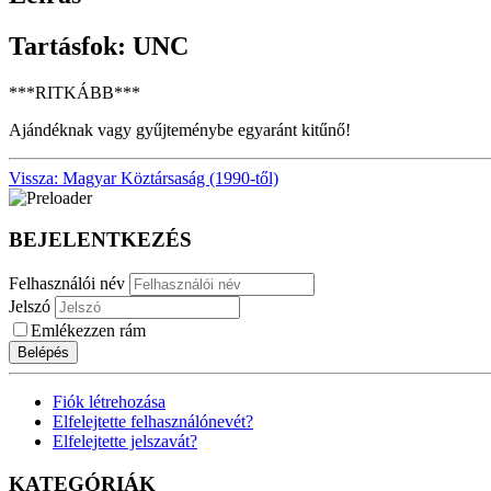
Tartásfok: UNC
***RITKÁBB***
Ajándéknak vagy gyűjteménybe egyaránt kitűnő!
Vissza: Magyar Köztársaság (1990-től)
BEJELENTKEZÉS
Felhasználói név
Jelszó
Emlékezzen rám
Belépés
Fiók létrehozása
Elfelejtette felhasználónevét?
Elfelejtette jelszavát?
KATEGÓRIÁK