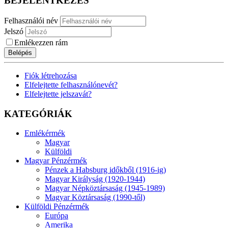
BEJELENTKEZÉS
Felhasználói név
Jelszó
Emlékezzen rám
Belépés
Fiók létrehozása
Elfelejtette felhasználónevét?
Elfelejtette jelszavát?
KATEGÓRIÁK
Emlékérmék
Magyar
Külföldi
Magyar Pénzérmék
Pénzek a Habsburg időkből (1916-ig)
Magyar Királyság (1920-1944)
Magyar Népköztársaság (1945-1989)
Magyar Köztársaság (1990-től)
Külföldi Pénzérmék
Európa
Amerika