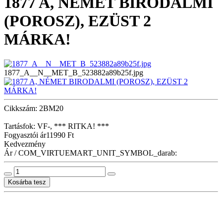
1877 A, NÉMET BIRODALMI
(POROSZ), EZÜST 2
MÁRKA!
1877_A__N__MET_B_523882a89b25f.jpg
Cikkszám: 2BM20
Tartásfok: VF-, *** RITKA! ***
Fogyasztói ár
11990 Ft
Kedvezmény
Ár / COM_VIRTUEMART_UNIT_SYMBOL_darab: