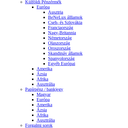
Külföldi Pénzérmék
Európa
Ausztria
BeNeLux álllamok
Cseh- és Szlovákia
Franciaország
Nagy-Britannia
Németország
Olaszország
Oroszország
Skandináv államok
Spanyolország
Egyéb Európai
Amerika
Ázsia
Afrika
Ausztrália
Papírpénz / bankjegy
Magyar
Európa
Amerika
Ázsia
Afrika
Ausztrália
Forgalmi sorok