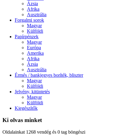
Ázsia
Afrika
Ausztrália
Forgalmi sorok
Magyar
Külföldi
Papírpénzek
Magyar
Európa
Amerika
Afrika
Ázsia
Ausztrália
Érmés / bankjegyes boríték, bliszter
Magyar
Külföldi
Jelvény, kitüntetés
Magyar
Külföldi
Kiegészítők
Ki olvas minket
Oldalainkat 1268 vendég és 0 tag böngészi