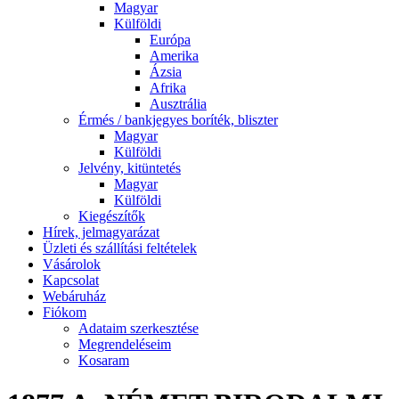
Magyar
Külföldi
Európa
Amerika
Ázsia
Afrika
Ausztrália
Érmés / bankjegyes boríték, bliszter
Magyar
Külföldi
Jelvény, kitüntetés
Magyar
Külföldi
Kiegészítők
Hírek, jelmagyarázat
Üzleti és szállítási feltételek
Vásárolok
Kapcsolat
Webáruház
Fiókom
Adataim szerkesztése
Megrendeléseim
Kosaram