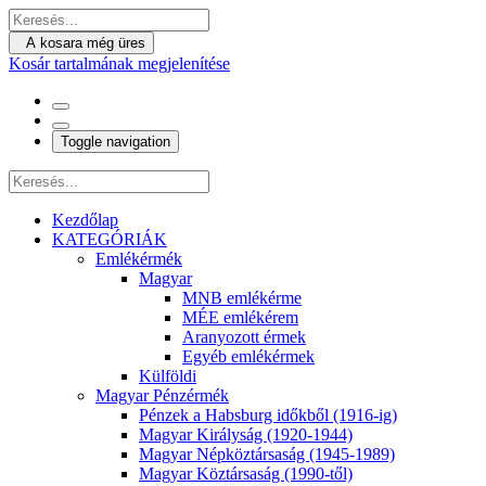
A kosara még üres
Kosár tartalmának megjelenítése
Toggle navigation
Kezdőlap
KATEGÓRIÁK
Emlékérmék
Magyar
MNB emlékérme
MÉE emlékérem
Aranyozott érmek
Egyéb emlékérmek
Külföldi
Magyar Pénzérmék
Pénzek a Habsburg időkből (1916-ig)
Magyar Királyság (1920-1944)
Magyar Népköztársaság (1945-1989)
Magyar Köztársaság (1990-től)