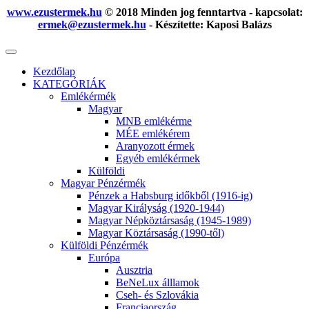
www.ezustermek.hu
© 2018 Minden jog fenntartva - kapcsolat:
ermek@ezustermek.hu
- Készítette: Kaposi Balázs
Kezdőlap
KATEGÓRIÁK
Emlékérmék
Magyar
MNB emlékérme
MÉE emlékérem
Aranyozott érmek
Egyéb emlékérmek
Külföldi
Magyar Pénzérmék
Pénzek a Habsburg időkből (1916-ig)
Magyar Királyság (1920-1944)
Magyar Népköztársaság (1945-1989)
Magyar Köztársaság (1990-től)
Külföldi Pénzérmék
Európa
Ausztria
BeNeLux álllamok
Cseh- és Szlovákia
Franciaország