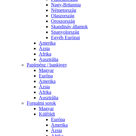
Nagy-Britannia
Németország
Olaszország
Oroszország
Skandináv államok
Spanyolország
Egyéb Európai
Amerika
Ázsia
Afrika
Ausztrália
Papírpénz / bankjegy
Magyar
Európa
Amerika
Ázsia
Afrika
Ausztrália
Forgalmi sorok
Magyar
Külföldi
Európa
Amerika
Ázsia
Afrika